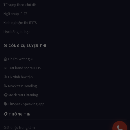
Từ vựng theo chủ đề
Ngữ pháp IELTS
Kinh nghiệm thi IELTS
Học bổng du học
🛠 CÔNG CỤ LUYỆN THI
🤖 Chấm Writing AI
📊 Test band score IELTS
🎯 Lộ trình học tập
📝 Mock test Reading
🎧 Mock test Listening
🗣 FluSpeak Speaking App
📋 THÔNG TIN
Giới thiệu trung tâm