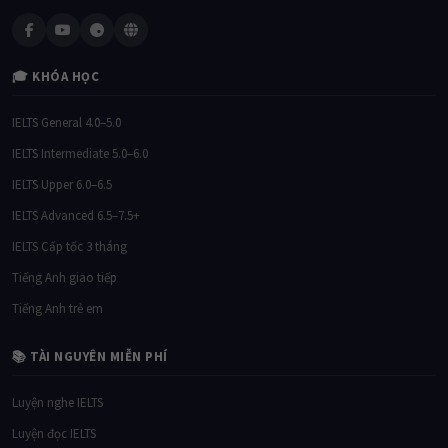
🎓 KHÓA HỌC
IELTS General 4.0–5.0
IELTS Intermediate 5.0–6.0
IELTS Upper 6.0–6.5
IELTS Advanced 6.5–7.5+
IELTS Cấp tốc 3 tháng
Tiếng Anh giao tiếp
Tiếng Anh trẻ em
📚 TÀI NGUYÊN MIỄN PHÍ
Luyện nghe IELTS
Luyện đọc IELTS