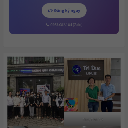
👉 Đăng ký ngay
📞 0963.082.184 (Zalo)
Thuy Tien 7.0