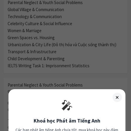
Parental Neglect & Youth Social Problems
Global Village & Communication
Technology & Communication
Celebrity Culture & Social Influence
Women & Marriage
Green Spaces vs. Housing
Urbanization & City Life (Đô thị hóa và Cuộc sống thành thị)
Transport & Infrastructure
Child Development & Parenting
IELTS Writing Task 1: Imprisonment Statistics
Parental Neglect & Youth Social Problems
09/08/2026
✕
🎤
Global Village & Communication
08/08/2026
Khoá học Phát âm Tiếng Anh
Technology & Communication
07/08/2026
Các bạn phát âm tiếng Anh chưa tốt, mua khoá học này đảm