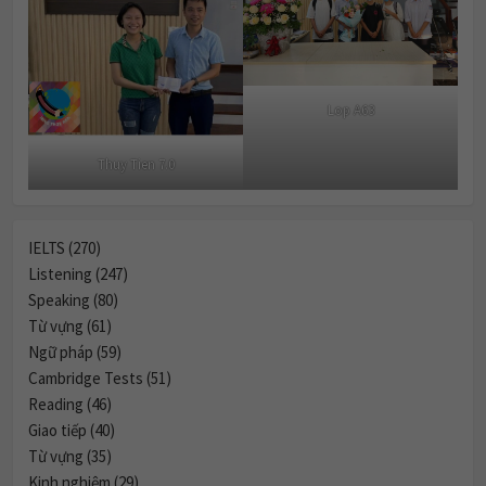
Lop A63
Thuy Tien 7.0
IELTS (270)
Listening (247)
Speaking (80)
Từ vựng (61)
Ngữ pháp (59)
Cambridge Tests (51)
Reading (46)
Giao tiếp (40)
Từ vựng (35)
Kinh nghiệm (29)