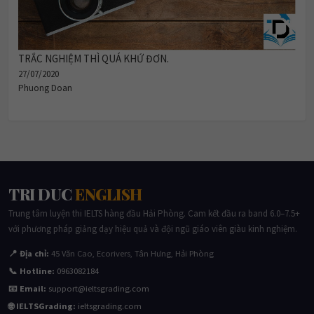
TRẮC NGHIỆM THÌ QUÁ KHỨ ĐƠN.
27/07/2020
Phuong Doan
TRI DUC
ENGLISH
Trung tâm luyện thi IELTS hàng đầu Hải Phòng. Cam kết đầu ra band 6.0–7.5+
với phương pháp giảng dạy hiệu quả và đội ngũ giáo viên giàu kinh nghiệm.
📍 Địa chỉ:
45 Văn Cao, Ecorivers, Tân Hưng, Hải Phòng
📞 Hotline:
0963082184
📧 Email:
support@ieltsgrading.com
🌐 IELTSGrading:
ieltsgrading.com