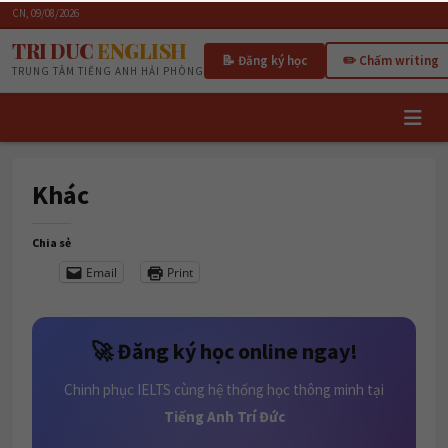
CN, 09/08/2026
TRI DUC
ENGLISH
📝 Đăng ký học
✏️ Chấm writing
TRUNG TÂM TIẾNG ANH HẢI PHÒNG
Khác
Chia sẻ
Email
Print
🚀 Đăng ký học online ngay!
Chinh phục IELTS cùng hệ thống học thông minh tại
Tiếng Anh Trí Đức