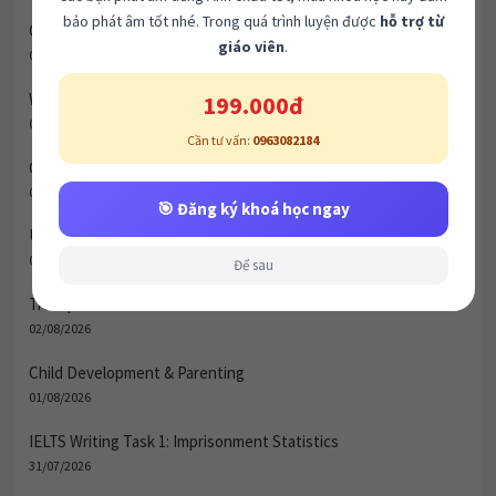
bảo phát âm tốt nhé. Trong quá trình luyện được
hỗ trợ từ
Celebrity Culture & Social Influence
giáo viên
.
06/08/2026
199.000đ
Women & Marriage
05/08/2026
Cần tư vấn:
0963082184
Green Spaces vs. Housing
04/08/2026
🎯 Đăng ký khoá học ngay
Urbanization & City Life (Đô thị hóa và Cuộc sống thành thị)
03/08/2026
Để sau
Transport & Infrastructure
02/08/2026
Child Development & Parenting
01/08/2026
IELTS Writing Task 1: Imprisonment Statistics
31/07/2026