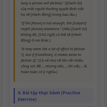
long a person will [Action].”
([Danh từ]
của một người thường quyết định việc
họ sẽ [Hành động] trong bao lâu.)
“If the [Noun] is not enough, the [Subject]
might [Action] elsewhere.”
(Nếu [Danh từ]
không đủ, [Chủ ngữ] có thể sẽ [Hành
động] ở nơi khác.)
“It may seem like a lot of effort to [Action
1], but if [Condition], it makes sense to
[Action 2].”
(Có vẻ như sẽ tốn rất nhiều
công sức để…, nhưng nếu…, thì việc… là
hoàn toàn có ý nghĩa.)
4. Bài tập thực hành (Practice
Exercise)