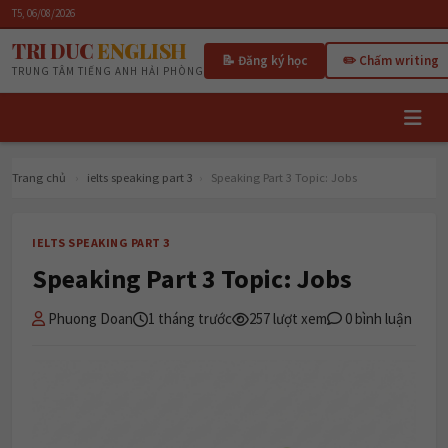
T5, 06/08/2026
TRI DUC
ENGLISH
📝 Đăng ký học
✏️ Chấm writing
TRUNG TÂM TIẾNG ANH HẢI PHÒNG
Trang chủ
›
ielts speaking part 3
›
Speaking Part 3 Topic: Jobs
IELTS SPEAKING PART 3
Speaking Part 3 Topic: Jobs
Phuong Doan
1 tháng trước
257 lượt xem
0 bình luận