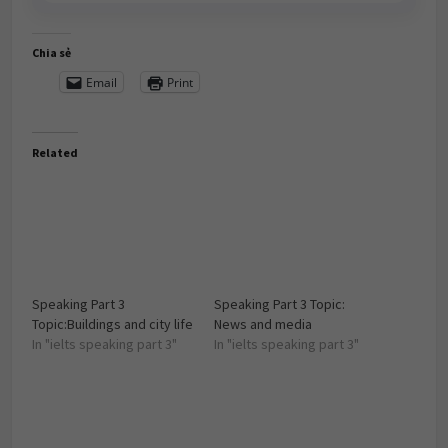
Chia sẻ
Email
Print
Related
Speaking Part 3
Speaking Part 3 Topic:
Topic:Buildings and city life
News and media
In "ielts speaking part 3"
In "ielts speaking part 3"