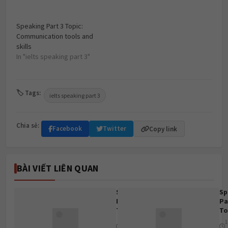
Speaking Part 3 Topic:
Communication tools and
skills
In "ielts speaking part 3"
🏷 Tags:
ielts speaking part 3
Chia sẻ:
Facebook
Twitter
Copy link
BÀI VIẾT LIÊN QUAN
Speaking
Sp
Part 3
Pa
Topic:
To
Hi
1 tháng
1