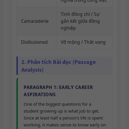
nghĩa trong công việc
Tình đồng chí / Sự
Camaraderie
gắn kết giữa đồng
nghiệp
Disillusioned
Vỡ mộng / Thất vọng
2. Phân tích Bài đọc (Passage
Analysis)
PARAGRAPH 1: EARLY CAREER
ASPIRATIONS
One of the biggest questions for a
student growing up is what job to get.
Since at least half a person’s life is spent
working, it makes sense to know early on