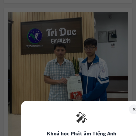
✕
🎤
Khoá học Phát âm Tiếng Anh