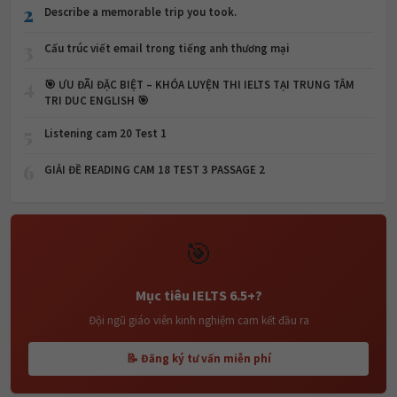
2
Describe a memorable trip you took.
3
Cấu trúc viết email trong tiếng anh thương mại
4
🎯 ƯU ĐÃI ĐẶC BIỆT – KHÓA LUYỆN THI IELTS TẠI TRUNG TÂM
TRI DUC ENGLISH 🎯
5
Listening cam 20 Test 1
6
GIẢI ĐỀ READING CAM 18 TEST 3 PASSAGE 2
🎯
Mục tiêu IELTS 6.5+?
Đội ngũ giáo viên kinh nghiệm cam kết đầu ra
📝 Đăng ký tư vấn miễn phí