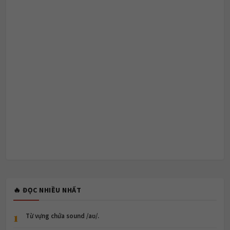
🔥 ĐỌC NHIỀU NHẤT
1
Từ vựng chứa sound /aʊ/.