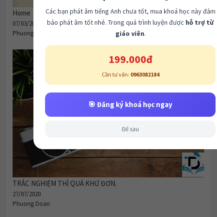
Các bạn phát âm tiếng Anh chưa tốt, mua khoá học này đảm
Home
bảo phát âm tốt nhé. Trong quá trình luyện được
hỗ trợ từ
07/03/2026
giáo viên
.
Phuong Doan
199.000đ
Cần tư vấn:
0963082184
🎯 Đăng ký khoá học ngay
Để sau
TRẮC NGHIỆM THÌ QUÁ KHỨ ĐƠN.
27/07/2020
Phuong Doan