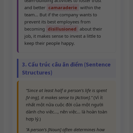
team-building activities to foster trust
and better
camaraderie
within the
team… But if the company wants to
prevent its best employees from
becoming
disillusioned
about their
job, it makes sense to invest a little to
keep their people happy.
3. Cấu trúc câu ăn điểm (Sentence
Structures)
“Since at least half a person’s life is spent
[V-ing], it makes sense to [Action].”
(Vì ít
nhất một nửa cuộc đời của một người
dành cho việc…, nên việc… là hoàn toàn
hợp lý.)
“A person’s [Noun] often determines how