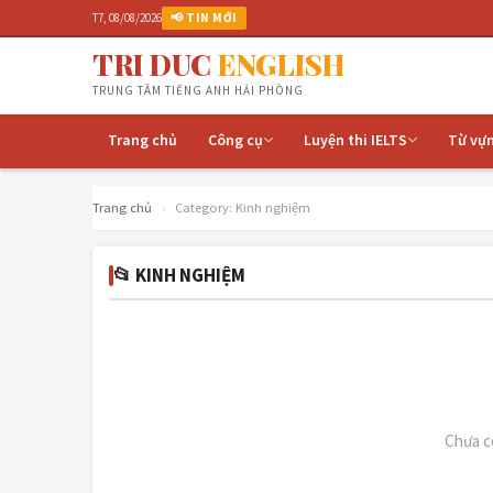
T7, 08/08/2026
📢 TIN MỚI
TRI DUC
ENGLISH
TRUNG TÂM TIẾNG ANH HẢI PHÒNG
Trang chủ
Công cụ
Luyện thi IELTS
Từ vự
Trang chủ
›
Category:
Kinh nghiệm
📂 KINH NGHIỆM
Chưa có