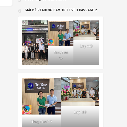
6
GIẢI ĐỀ READING CAM 18 TEST 3 PASSAGE 2
Lop A63
Thuy Tien
7.0
Lop A63
Thuy Tien 7.0