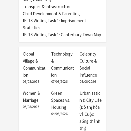
Transport & Infrastructure
Child Development & Parenting
IELTS Writing Task 1: Imprisonment
Statistics
IELTS Writing Task 1: Canterbury Town Map
Global
Technology
Celebrity
Village &
&
Culture &
Communicat
Communicat
Social
ion
ion
Influence
08/08/2026
07/08/2026
06/08/2026
Women &
Green
Urbanizatio
Marriage
Spaces vs.
n & City Life
05/08/2026
Housing
(Đô thị hóa
04/08/2026
và Cuộc
sống thành
thị)