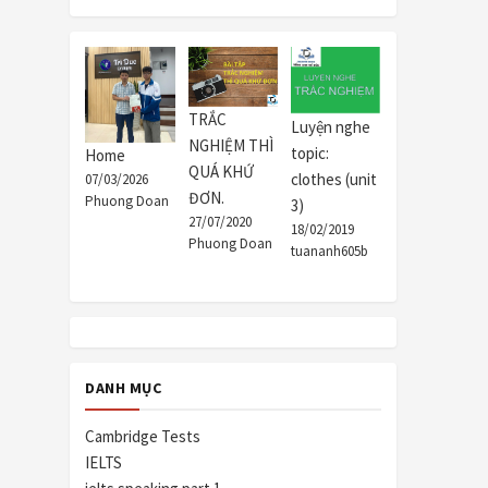
TRẮC
Luyện nghe
NGHIỆM THÌ
topic:
Home
QUÁ KHỨ
clothes (unit
07/03/2026
ĐƠN.
Phuong Doan
3)
27/07/2020
18/02/2019
Phuong Doan
tuananh605b
DANH MỤC
Cambridge Tests
IELTS