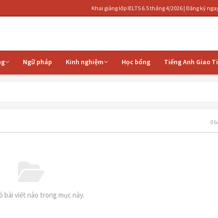
Khai giảng lớp IELTS 6.5 tháng 4/2026 | Đăng ký ngay để nhận ư
ng
Ngữ pháp
Kinh nghiệm
Học bổng
Tiếng Anh Giao T
0 b
 bài viết nào trong mục này.