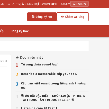
u đãi | Luyện thi IELTS cấp tốc 3 tháng | IELTSGrading.com - Chấm writing AI miễn phí
0963082184
|
Facebook
|
IELTSGrading
Tìm kiếm
📝 Đăng ký học
✏️ Chấm writing
iếp
Đăng ký học
🔥 Đọc nhiều nhất
ài viết
1
Từ vựng chứa sound /aʊ/.
2
Describe a memorable trip you took.
3
Cấu trúc viết email trong tiếng anh thương
mại
4
🎯 ƯU ĐÃI ĐẶC BIỆT – KHÓA LUYỆN THI IELTS
TẠI TRUNG TÂM TRI DUC ENGLISH 🎯
5
Listening cam 20 Test 1