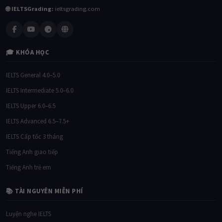
🌐 IELTSGrading:
ieltsgrading.com
🎓 KHÓA HỌC
IELTS General 4.0–5.0
IELTS Intermediate 5.0–6.0
IELTS Upper 6.0–6.5
IELTS Advanced 6.5–7.5+
IELTS Cấp tốc 3 tháng
Tiếng Anh giao tiếp
Tiếng Anh trẻ em
📚 TÀI NGUYÊN MIỄN PHÍ
Luyện nghe IELTS