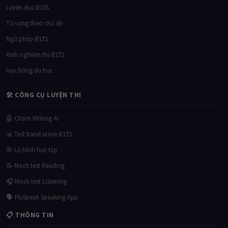
Luyện đọc IELTS
Từ vựng theo chủ đề
Ngữ pháp IELTS
Kinh nghiệm thi IELTS
Học bổng du học
🛠 CÔNG CỤ LUYỆN THI
🤖 Chấm Writing AI
📊 Test band score IELTS
🎯 Lộ trình học tập
📝 Mock test Reading
🎧 Mock test Listening
🗣 FluSpeak Speaking App
📋 THÔNG TIN