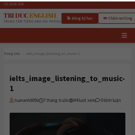
CN, 09/08/2026
TRI DUC
ENGLISH
📝 Đăng ký học
✏️ Chấm writing
TRUNG TÂM TIẾNG ANH HẢI PHÒNG
Trang chủ
›
ielts_image_listening_to_music-1
ielts_image_listening_to_music-
1
tuananh605b
7 tháng trước
94 lượt xem
0 bình luận