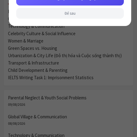
Parental Neglect & Youth Social Problems
Để sau
Global Village & Communication
Technology & Communication
Celebrity Culture & Social Influence
Women & Marriage
Green Spaces vs. Housing
Urbanization & City Life (Đô thị hóa và Cuộc sống thành thị)
Transport & Infrastructure
Child Development & Parenting
IELTS Writing Task 1: Imprisonment Statistics
Parental Neglect & Youth Social Problems
09/08/2026
Global Village & Communication
08/08/2026
Technology & Communication