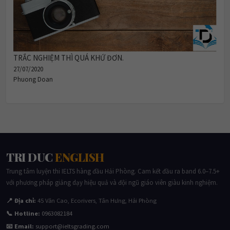
TRẮC NGHIỆM THÌ QUÁ KHỨ ĐƠN.
27/07/2020
Phuong Doan
TRI DUC
ENGLISH
Trung tâm luyện thi IELTS hàng đầu Hải Phòng. Cam kết đầu ra band 6.0–7.5+
với phương pháp giảng dạy hiệu quả và đội ngũ giáo viên giàu kinh nghiệm.
📍 Địa chỉ:
45 Văn Cao, Ecorivers, Tân Hưng, Hải Phòng
📞 Hotline:
0963082184
📧 Email:
support@ieltsgrading.com