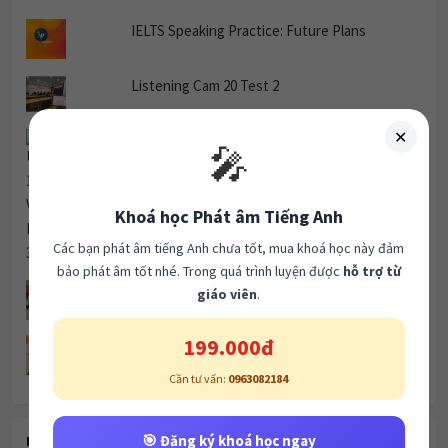
IELTS Speaking Practice: Future Plans
Listening Cam 20 Test 2
✕
Unit 18 Vacations Listening 3
🎤
Khoá học Phát âm Tiếng Anh
Các bạn phát âm tiếng Anh chưa tốt, mua khoá học này đảm
bảo phát âm tốt nhé. Trong quá trình luyện được
hỗ trợ từ
giáo viên
.
CAM 20 READING TEST 1 PASSAGE 3
199.000đ
LISTENING CAM 19 TEST 3
Cần tư vấn:
0963082184
🎯 Đăng ký khoá học ngay
RECENT POSTS