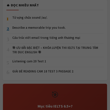
🔥 ĐỌC NHIỀU NHẤT
1
Từ vựng chứa sound /aʊ/.
2
Describe a memorable trip you took.
3
Cấu trúc viết email trong tiếng anh thương mại
4
🎯 ƯU ĐÃI ĐẶC BIỆT – KHÓA LUYỆN THI IELTS TẠI TRUNG TÂM
TRI DUC ENGLISH 🎯
5
Listening cam 20 Test 1
6
GIẢI ĐỀ READING CAM 18 TEST 3 PASSAGE 2
🎯
Mục tiêu IELTS 6.5+?