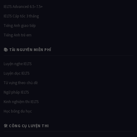
🎓 KHÓA HỌC
IELTS General 4.0–5.0
IELTS Intermediate 5.0–6.0
IELTS Upper 6.0–6.5
IELTS Advanced 6.5–7.5+
IELTS Cấp tốc 3 tháng
Tiếng Anh giao tiếp
Tiếng Anh trẻ em
📚 TÀI NGUYÊN MIỄN PHÍ
Luyện nghe IELTS
Luyện đọc IELTS
Từ vựng theo chủ đề