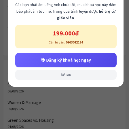
Các bạn phát âm tiếng Anh chưa tốt, mua khoá học này đảm
Green Spaces vs. Housing
bảo phát âm tốt nhé. Trong quá trình luyện được
hỗ trợ từ
Urbanization & City Life (Đô thị hóa và Cuộc sống thành thị)
giáo viên
.
Transport & Infrastructure
Child Development & Parenting
199.000đ
IELTS Writing Task 1: Imprisonment Statistics
IELTS Writing Task 1: Canterbury Town Map
Cần tư vấn:
0963082184
IELTS Writing Task 1: An Island Development
🎯 Đăng ký khoá học ngay
Technology & Communication
07/08/2026
Để sau
Celebrity Culture & Social Influence
06/08/2026
Women & Marriage
05/08/2026
Green Spaces vs. Housing
04/08/2026