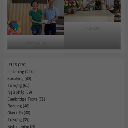
IELTS (270)
Listening (247)
Speaking (80)
Từ vựng (61)
Ngữ pháp (59)
Cambridge Tests (51)
Reading (46)
Giao tiếp (40)
Từ vựng (35)
Kinh nghiệm (29)
Technology & Communication
Celebrity Culture & Social Influence
Women & Marriage
Green Spaces vs. Housing
Urbanization & City Life (Đô thị hóa và Cuộc sống thành thị)