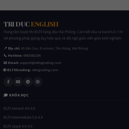
Listening Part 1- ETS TOEIC 2020.
21/10/2020
Phuong Doan
TRI DUC
ENGLISH
Trung tâm luyện thi IELTS hàng đầu Hải Phòng. Cam kết đầu ra band 6.0–7.5+
với phương pháp giảng dạy hiệu quả và đội ngũ giáo viên giàu kinh nghiệm.
📍 Địa chỉ:
45 Văn Cao, Ecorivers, Tân Hưng, Hải Phòng
📞 Hotline:
0963082184
📧 Email:
support@ieltsgrading.com
🌐 IELTSGrading:
ieltsgrading.com