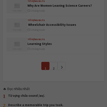
TỪ VỰNG IELTS
Learning Styles
1 tháng trước
1
2
🔥 Đọc nhiều nhất
1
Từ vựng chứa sound /aʊ/.
2
Describe a memorable trip you took.
3
Cấu trúc viết email trong tiếng anh thương mại
4
🎯 ƯU ĐÃI ĐẶC BIỆT – KHÓA LUYỆN THI IELTS TẠI TRUNG TÂM TRI
DUC ENGLISH 🎯
5
Listening cam 20 Test 1
6
GIẢI ĐỀ READING CAM 18 TEST 3 PASSAGE 2