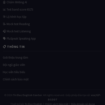
Ngữ pháp IELTS
Kinh nghiệm thi IELTS
Học bổng du học
🛠 CÔNG CỤ LUYỆN THI
🤖 Chấm Writing AI
📊 Test band score IELTS
🎯 Lộ trình học tập
📝 Mock test Reading
🎧 Mock test Listening
🗣 FluSpeak Speaking App
📋 THÔNG TIN
Giới thiệu trung tâm
Đội ngũ giáo viên