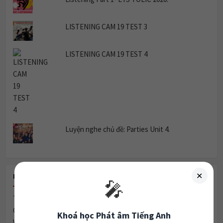
LISTENING CAM 19 TEST 3
LISTENING CAM 19 TEST 4
Luyện nghe chủ đề: Parties Unit 4.
✕
RECENT POSTS
🎤
Technology & Communication
Celebrity Culture & Social Influence
Khoá học Phát âm Tiếng Anh
Women & Marriage