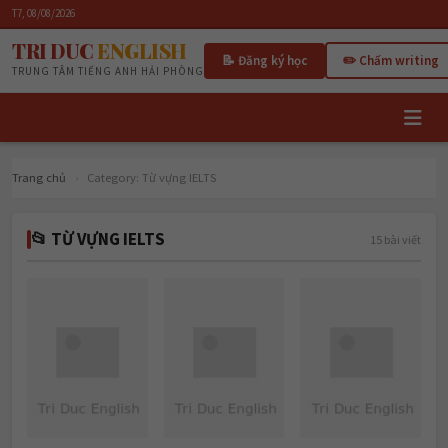
Trang chủ
›
Category:
Từ vựng IELTS
📂 TỪ VỰNG IELTS
15 bài viết
TỪ VỰNG IELTS
TỪ VỰNG IELTS
TỪ VỰNG IELTS
What Is
Learning
What Makes a
Ecotourism?
Vacations
Small Business
Successful?
27 ngày trước
28 ngày trước
29 ngày trước
TỪ VỰNG IELTS
Brand Loyalty