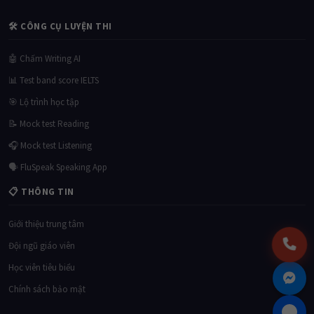
🛠 CÔNG CỤ LUYỆN THI
🤖 Chấm Writing AI
📊 Test band score IELTS
🎯 Lộ trình học tập
📝 Mock test Reading
🎧 Mock test Listening
🗣 FluSpeak Speaking App
📋 THÔNG TIN
Giới thiệu trung tâm
Đội ngũ giáo viên
Học viên tiêu biểu
Chính sách bảo mật