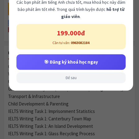
Unit 12 Urban Life Listening 3
Cần tư vấn:
0963082184
Khóa học
🎯 Đăng ký khoá học ngay
Để sau
RECENT POSTS
Celebrity Culture & Social Influence
Women & Marriage
Green Spaces vs. Housing
Urbanization & City Life (Đô thị hóa và Cuộc sống thành thị)
Transport & Infrastructure
Child Development & Parenting
IELTS Writing Task 1: Imprisonment Statistics
IELTS Writing Task 1: Canterbury Town Map
IELTS Writing Task 1: An Island Development
IELTS Writing Task 1: Glass Recycling Process