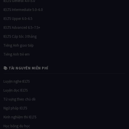
IELTS Intermediate 5.0–6.0
IELTS Upper 6.0–6.5
IELTS Advanced 6.5–7.5+
IELTS Cấp tốc 3 tháng
Tiếng Anh giao tiếp
Tiếng Anh trẻ em
📚 TÀI NGUYÊN MIỄN PHÍ
Luyện nghe IELTS
Luyện đọc IELTS
Từ vựng theo chủ đề
Ngữ pháp IELTS
Kinh nghiệm thi IELTS
Học bổng du học