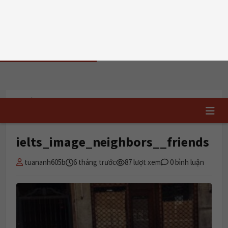
T5, 06/08/2026
TRI DUC
ENGLISH
📝 Đăng ký học
✏️ Chấm writing
TRUNG TÂM TIẾNG ANH HẢI PHÒNG
Trang chủ
›
ielts_image_neighbors__friends
ielts_image_neighbors__friends
tuananh605b
6 tháng trước
87 lượt xem
0 bình luận