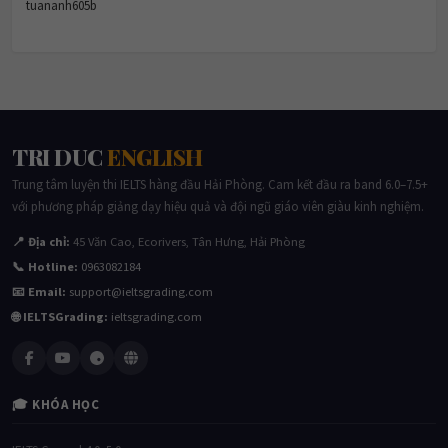
TRI DUC
ENGLISH
Trung tâm luyện thi IELTS hàng đầu Hải Phòng. Cam kết đầu ra band 6.0–7.5+
với phương pháp giảng dạy hiệu quả và đội ngũ giáo viên giàu kinh nghiệm.
📍 Địa chỉ:
45 Văn Cao, Ecorivers, Tân Hưng, Hải Phòng
📞 Hotline:
0963082184
📧 Email:
support@ieltsgrading.com
🌐 IELTSGrading:
ieltsgrading.com
🎓 KHÓA HỌC
IELTS General 4.0–5.0