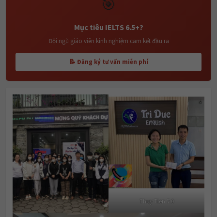
Mục tiêu IELTS 6.5+?
Đội ngũ giáo viên kinh nghiệm cam kết đầu ra
📝 Đăng ký tư vấn miễn phí
Thuy Tien 7.0