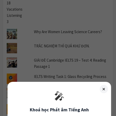
Why Are Women Leaving Science Careers?
TRẮC NGHIỆM THÌ QUÁ KHỨ ĐƠN.
GIẢI ĐỀ Cambridge IELTS 19 – Test 4: Reading
✕
🎤
Passage 1
IELTS Writing Task 1: Glass Recycling Process
Khoá học Phát âm Tiếng Anh
GIẢI ĐỀ CAMBRIDGE 20 READING TEST 2
Các bạn phát âm tiếng Anh chưa tốt, mua khoá học này đảm
PASSAGE 1
bảo phát âm tốt nhé. Trong quá trình luyện được
hỗ trợ từ
giáo viên
.
Privacy Policy - AI Speaking Practice
199.000đ