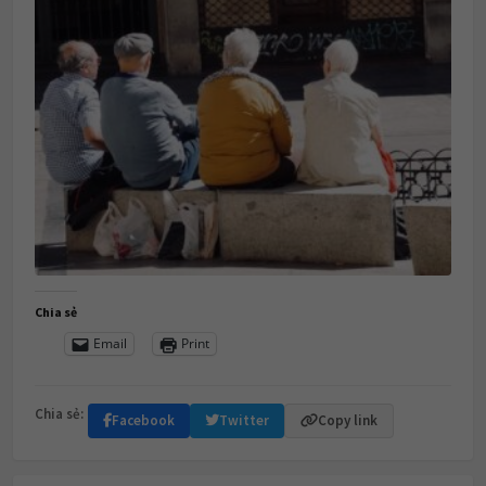
Chia sẻ
Email
Print
Chia sẻ:
Facebook
Twitter
Copy link
Leave a Reply