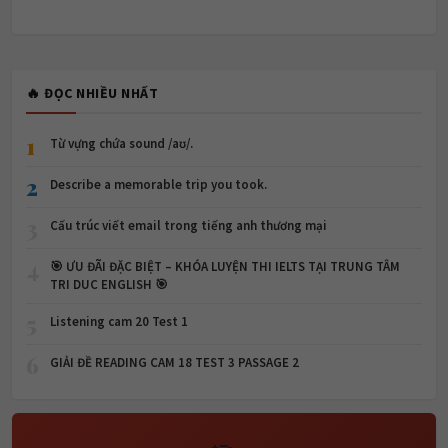
🔥 ĐỌC NHIỀU NHẤT
1
Từ vựng chứa sound /aʊ/.
2
Describe a memorable trip you took.
3
Cấu trúc viết email trong tiếng anh thương mại
4
🎯 ƯU ĐÃI ĐẶC BIỆT – KHÓA LUYỆN THI IELTS TẠI TRUNG TÂM
TRI DUC ENGLISH 🎯
5
Listening cam 20 Test 1
6
GIẢI ĐỀ READING CAM 18 TEST 3 PASSAGE 2
🎯