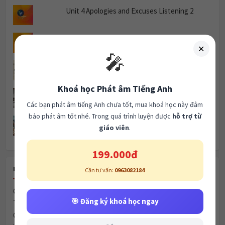
Unit 4 Apologies and Excuses Listening 2
Unit 9 Friendship Listening 1
✕
🎤
The Development of the Lightbulb
Khoá học Phát âm Tiếng Anh
Speaking Part 1 Topic: Appliances
Các bạn phát âm tiếng Anh chưa tốt, mua khoá học này đảm
bảo phát âm tốt nhé. Trong quá trình luyện được
hỗ trợ từ
Why Are Women Leaving Science Careers?
giáo viên
.
199.000đ
Cần tư vấn:
0963082184
RECENT POSTS
Global Village & Communication
🎯 Đăng ký khoá học ngay
Technology & Communication
Celebrity Culture & Social Influence
Để sau