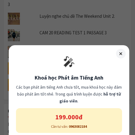
Luyện nghe chủ đề The Weekend Unit 2.
CAM 20 READING TEST 1 PASSAGE 3
Listening cam 20 Test 1
✕
🎤
IELTS Speaking Practice: Future Plans
Khoá học Phát âm Tiếng Anh
Describe a memorable trip you took.
Các bạn phát âm tiếng Anh chưa tốt, mua khoá học này đảm
bảo phát âm tốt nhé. Trong quá trình luyện được
hỗ trợ từ
giáo viên
.
RECENT POSTS
199.000đ
Parental Neglect & Youth Social Problems
Cần tư vấn:
0963082184
Global Village & Communication