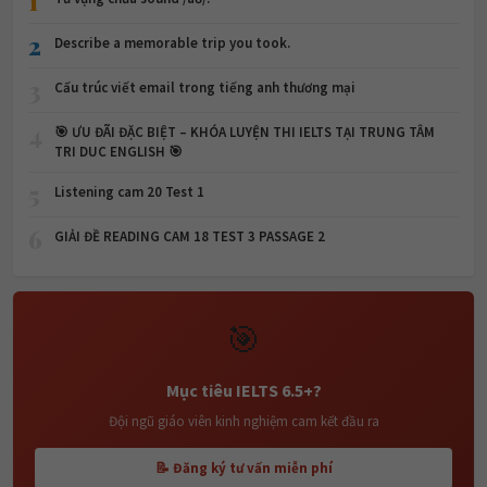
1
2
Describe a memorable trip you took.
3
Cấu trúc viết email trong tiếng anh thương mại
4
🎯 ƯU ĐÃI ĐẶC BIỆT – KHÓA LUYỆN THI IELTS TẠI TRUNG TÂM
TRI DUC ENGLISH 🎯
5
Listening cam 20 Test 1
6
GIẢI ĐỀ READING CAM 18 TEST 3 PASSAGE 2
🎯
Mục tiêu IELTS 6.5+?
Đội ngũ giáo viên kinh nghiệm cam kết đầu ra
📝 Đăng ký tư vấn miễn phí