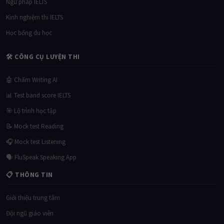
Ngữ pháp IELTS
Kinh nghiệm thi IELTS
Học bổng du học
🛠 CÔNG CỤ LUYỆN THI
🤖 Chấm Writing AI
📊 Test band score IELTS
🎯 Lộ trình học tập
📝 Mock test Reading
🎧 Mock test Listening
🗣 FluSpeak Speaking App
📋 THÔNG TIN
Giới thiệu trung tâm
Đội ngũ giáo viên