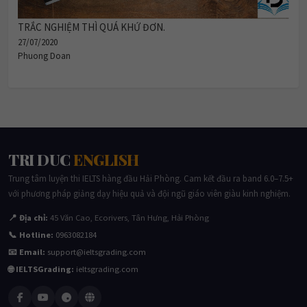
TRẮC NGHIỆM THÌ QUÁ KHỨ ĐƠN.
27/07/2020
Phuong Doan
TRI DUC
ENGLISH
Trung tâm luyện thi IELTS hàng đầu Hải Phòng. Cam kết đầu ra band 6.0–7.5+
với phương pháp giảng dạy hiệu quả và đội ngũ giáo viên giàu kinh nghiệm.
📍 Địa chỉ:
45 Văn Cao, Ecorivers, Tân Hưng, Hải Phòng
📞 Hotline:
0963082184
📧 Email:
support@ieltsgrading.com
🌐 IELTSGrading:
ieltsgrading.com