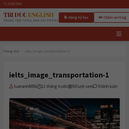
T2, 10/08/2026
TRI DUC
ENGLISH
📝 Đăng ký học
✏️ Chấm writing
TRUNG TÂM TIẾNG ANH HẢI PHÒNG
Trang chủ
›
ielts_image_transportation-1
ielts_image_transportation-1
tuananh605b
11 tháng trước
50 lượt xem
0 bình luận