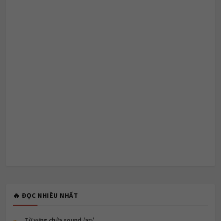
🔥 ĐỌC NHIỀU NHẤT
Từ vựng chứa sound /aʊ/.