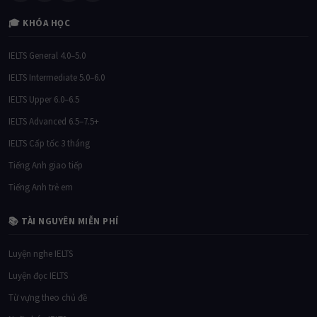
🎓 KHÓA HỌC
IELTS General 4.0–5.0
IELTS Intermediate 5.0–6.0
IELTS Upper 6.0–6.5
IELTS Advanced 6.5–7.5+
IELTS Cấp tốc 3 tháng
Tiếng Anh giao tiếp
Tiếng Anh trẻ em
📚 TÀI NGUYÊN MIỄN PHÍ
Luyện nghe IELTS
Luyện đọc IELTS
Từ vựng theo chủ đề