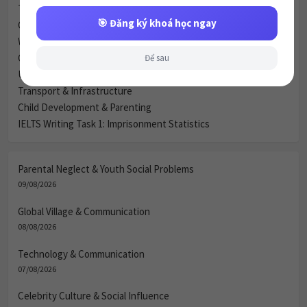
Technology & Communication
🎯 Đăng ký khoá học ngay
Celebrity Culture & Social Influence
Women & Marriage
Green Spaces vs. Housing
Để sau
Urbanization & City Life (Đô thị hóa và Cuộc sống thành thị)
Transport & Infrastructure
Child Development & Parenting
IELTS Writing Task 1: Imprisonment Statistics
Parental Neglect & Youth Social Problems
09/08/2026
Global Village & Communication
08/08/2026
Technology & Communication
07/08/2026
Celebrity Culture & Social Influence