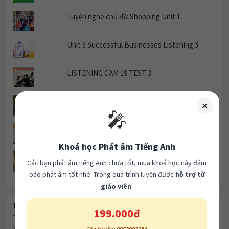
Luyện nghe chủ đề: Shopping Unit 1.
Unit 3 Successful Businesses Listening 3
LISTENING CAM 19 TEST 3
TRẮC NGHIỆM THÌ QUÁ KHỨ ĐƠN.
✕
🎤
CAM 19 - READING Test 1 Passage 2
Khoá học Phát âm Tiếng Anh
Luyện nghe chủ đề: The Weekend Unit 1.
Các bạn phát âm tiếng Anh chưa tốt, mua khoá học này đảm
bảo phát âm tốt nhé. Trong quá trình luyện được
hỗ trợ từ
giáo viên
.
RECENT POSTS
199.000đ
Women & Marriage