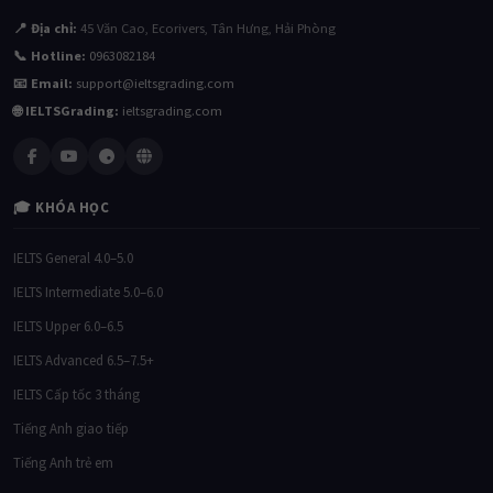
📍 Địa chỉ:
45 Văn Cao, Ecorivers, Tân Hưng, Hải Phòng
📞 Hotline:
0963082184
📧 Email:
support@ieltsgrading.com
🌐 IELTSGrading:
ieltsgrading.com
🎓 KHÓA HỌC
IELTS General 4.0–5.0
IELTS Intermediate 5.0–6.0
IELTS Upper 6.0–6.5
IELTS Advanced 6.5–7.5+
IELTS Cấp tốc 3 tháng
Tiếng Anh giao tiếp
Tiếng Anh trẻ em