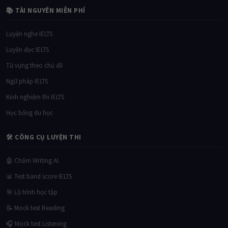
📚 TÀI NGUYÊN MIỄN PHÍ
Luyện nghe IELTS
Luyện đọc IELTS
Từ vựng theo chủ đề
Ngữ pháp IELTS
Kinh nghiệm thi IELTS
Học bổng du học
🛠 CÔNG CỤ LUYỆN THI
🤖 Chấm Writing AI
📊 Test band score IELTS
🎯 Lộ trình học tập
📝 Mock test Reading
🎧 Mock test Listening