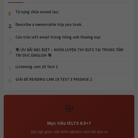
1
Từ vựng chứa sound /aʊ/.
2
Describe a memorable trip you took.
3
Cấu trúc viết email trong tiếng anh thương mại
4
🎯 ƯU ĐÃI ĐẶC BIỆT – KHÓA LUYỆN THI IELTS TẠI TRUNG TÂM
TRI DUC ENGLISH 🎯
5
Listening cam 20 Test 1
6
GIẢI ĐỀ READING CAM 18 TEST 3 PASSAGE 2
🎯
Mục tiêu IELTS 6.5+?
Đội ngũ giáo viên kinh nghiệm cam kết đầu ra