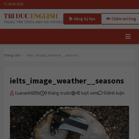
T5, 06/08/2026
TRI DUC
ENGLISH
📝 Đăng ký học
✏️ Chấm writing
TRUNG TÂM TIẾNG ANH HẢI PHÒNG
Trang chủ
›
ielts_image_weather__seasons
ielts_image_weather__seasons
tuananh605b
9 tháng trước
45 lượt xem
0 bình luận