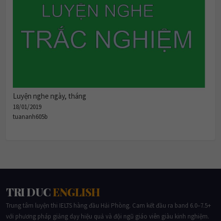
Luyện nghe ngày, tháng
18/01/2019
tuananh605b
TRI DUC
ENGLISH
Trung tâm luyện thi IELTS hàng đầu Hải Phòng. Cam kết đầu ra band 6.0–7.5+
với phương pháp giảng dạy hiệu quả và đội ngũ giáo viên giàu kinh nghiệm.