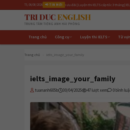
/2026 | Đăng ký ngay để nhận ưu đãi | Luyện thi IELTS cấp tốc 3 tháng | IELTSGrading.com
T5, 06/08/2026
📢 TIN MỚI
TRI DUC
ENGLISH
TRUNG TÂM TIẾNG ANH HẢI PHÒNG
Trang chủ
Công cụ
Luyện thi IELTS
Từ vự
Trang chủ
›
ielts_image_your_family
ielts_image_your_family
tuananh605b
30/04/2025
47 lượt xem
0 bình lu