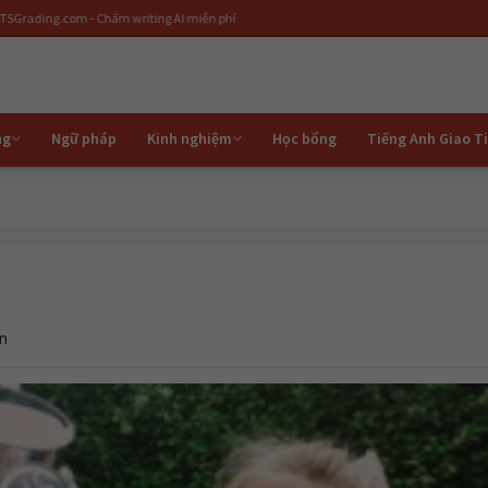
 - Chấm writing AI miễn phí
ng
Ngữ pháp
Kinh nghiệm
Học bổng
Tiếng Anh Giao T
ận