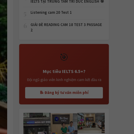
IELTS TẠI TRUNG TÂM TRI DUC ENGLISH 🎯
5
Listening cam 20 Test 1
6
GIẢI ĐỀ READING CAM 18 TEST 3 PASSAGE
2
🎯
Mục tiêu IELTS 6.5+?
Đội ngũ giáo viên kinh nghiệm cam kết đầu ra
📝 Đăng ký tư vấn miễn phí