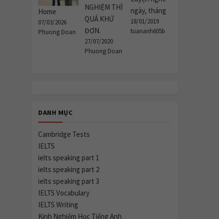
NGHIỆM THÌ
ngày, tháng
Home
QUÁ KHỨ
18/01/2019
07/03/2026
ĐƠN.
tuananh605b
Phuong Doan
27/07/2020
Phuong Doan
DANH MỤC
Cambridge Tests
IELTS
ielts speaking part 1
ielts speaking part 2
ielts speaking part 3
IELTS Vocabulary
IELTS Writing
Kinh Nghiệm Học Tiếng Anh