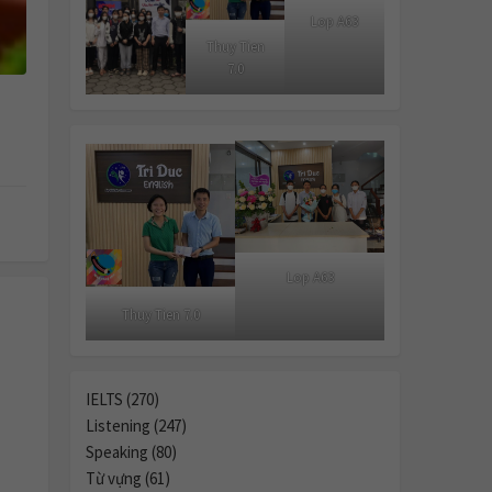
Lop A63
Thuy Tien
7.0
Lop A63
Thuy Tien 7.0
IELTS (270)
Listening (247)
Speaking (80)
Từ vựng (61)