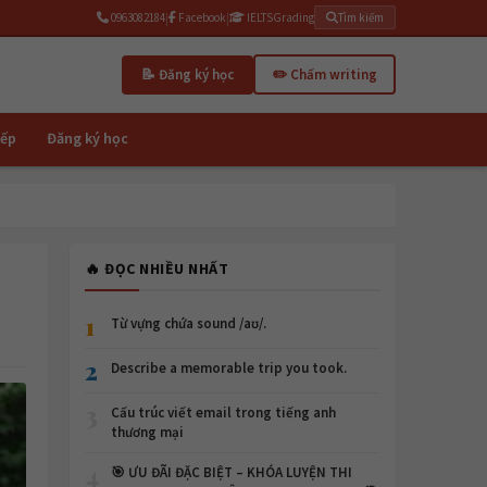
0963082184
|
Facebook
|
IELTSGrading
Tìm kiếm
📝 Đăng ký học
✏️ Chấm writing
iếp
Đăng ký học
🔥 ĐỌC NHIỀU NHẤT
1
Từ vựng chứa sound /aʊ/.
2
Describe a memorable trip you took.
3
Cấu trúc viết email trong tiếng anh
thương mại
4
🎯 ƯU ĐÃI ĐẶC BIỆT – KHÓA LUYỆN THI