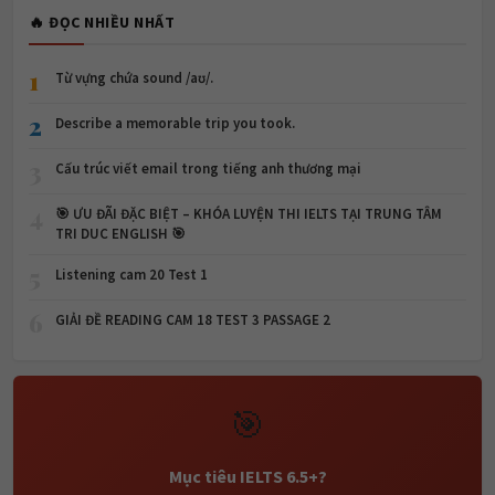
🔥 ĐỌC NHIỀU NHẤT
1
Từ vựng chứa sound /aʊ/.
2
Describe a memorable trip you took.
3
Cấu trúc viết email trong tiếng anh thương mại
4
🎯 ƯU ĐÃI ĐẶC BIỆT – KHÓA LUYỆN THI IELTS TẠI TRUNG TÂM
TRI DUC ENGLISH 🎯
5
Listening cam 20 Test 1
6
GIẢI ĐỀ READING CAM 18 TEST 3 PASSAGE 2
🎯
Mục tiêu IELTS 6.5+?