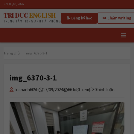
CN, 09/08/2026
TRI DUC
ENGLISH
📝 Đăng ký học
✏️ Chấm writing
TRUNG TÂM TIẾNG ANH HẢI PHÒNG
Trang chủ
›
img_6370-3-1
img_6370-3-1
tuananh605b
17/09/2024
66 lượt xem
0 bình luận