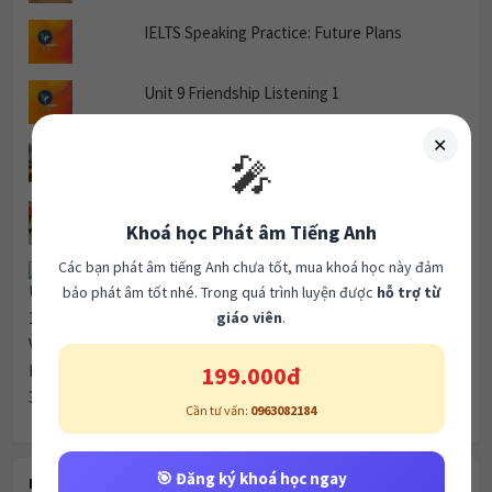
IELTS Speaking Practice: Future Plans
Unit 9 Friendship Listening 1
✕
Listening Cam 20 Test 2
🎤
CAM 20 READING TEST 1 PASSAGE 3
Khoá học Phát âm Tiếng Anh
Các bạn phát âm tiếng Anh chưa tốt, mua khoá học này đảm
Unit 18 Vacations Listening 3
bảo phát âm tốt nhé. Trong quá trình luyện được
hỗ trợ từ
giáo viên
.
199.000đ
Cần tư vấn:
0963082184
🎯 Đăng ký khoá học ngay
RECENT POSTS