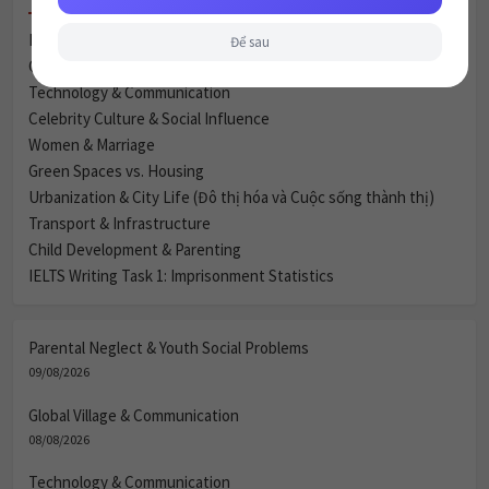
Parental Neglect & Youth Social Problems
Để sau
Global Village & Communication
Technology & Communication
Celebrity Culture & Social Influence
Women & Marriage
Green Spaces vs. Housing
Urbanization & City Life (Đô thị hóa và Cuộc sống thành thị)
Transport & Infrastructure
Child Development & Parenting
IELTS Writing Task 1: Imprisonment Statistics
Parental Neglect & Youth Social Problems
09/08/2026
Global Village & Communication
08/08/2026
Technology & Communication