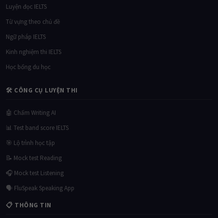
Luyện đọc IELTS
Từ vựng theo chủ đề
Ngữ pháp IELTS
Kinh nghiệm thi IELTS
Học bổng du học
🛠 CÔNG CỤ LUYỆN THI
🤖 Chấm Writing AI
📊 Test band score IELTS
🎯 Lộ trình học tập
📝 Mock test Reading
🎧 Mock test Listening
🗣 FluSpeak Speaking App
📋 THÔNG TIN