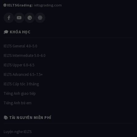
🌐 IELTSGrading:
ieltsgrading.com
🎓 KHÓA HỌC
IELTS General 4.0–5.0
IELTS Intermediate 5.0–6.0
IELTS Upper 6.0–6.5
IELTS Advanced 6.5–7.5+
IELTS Cấp tốc 3 tháng
Tiếng Anh giao tiếp
Tiếng Anh trẻ em
📚 TÀI NGUYÊN MIỄN PHÍ
Luyện nghe IELTS