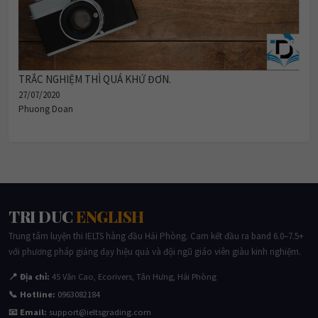
TRẮC NGHIỆM THÌ QUÁ KHỨ ĐƠN.
27/07/2020
Phuong Doan
TRI DUC
ENGLISH
Trung tâm luyện thi IELTS hàng đầu Hải Phòng. Cam kết đầu ra band 6.0–7.5+
với phương pháp giảng dạy hiệu quả và đội ngũ giáo viên giàu kinh nghiệm.
📍 Địa chỉ:
45 Văn Cao, Ecorivers, Tân Hưng, Hải Phòng
📞 Hotline:
0963082184
📧 Email:
support@ieltsgrading.com