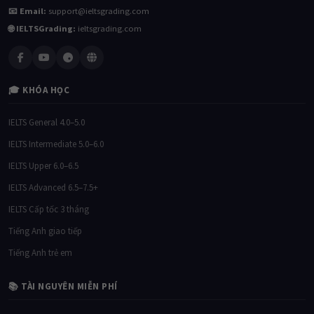
📧 Email:
support@ieltsgrading.com
🌐 IELTSGrading:
ieltsgrading.com
🎓 KHÓA HỌC
IELTS General 4.0–5.0
IELTS Intermediate 5.0–6.0
IELTS Upper 6.0–6.5
IELTS Advanced 6.5–7.5+
IELTS Cấp tốc 3 tháng
Tiếng Anh giao tiếp
Tiếng Anh trẻ em
📚 TÀI NGUYÊN MIỄN PHÍ