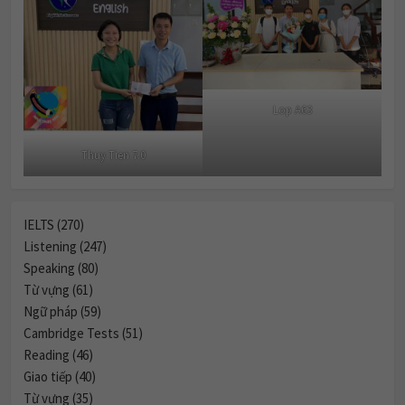
Lop A63
Thuy Tien 7.0
IELTS (270)
Listening (247)
Speaking (80)
Từ vựng (61)
Ngữ pháp (59)
Cambridge Tests (51)
Reading (46)
Giao tiếp (40)
Từ vựng (35)