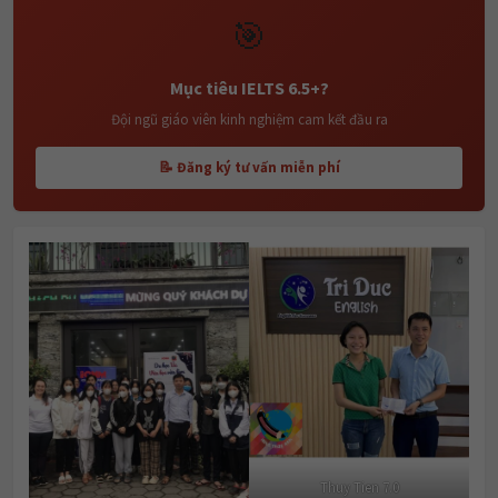
🎯
Mục tiêu IELTS 6.5+?
Đội ngũ giáo viên kinh nghiệm cam kết đầu ra
📝 Đăng ký tư vấn miễn phí
Thuy Tien 7.0