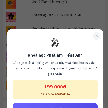
Unit 2 Plans Listening 3
Listening Part 1- ETS TOEIC 2020.
Describe a skill that you would like to learn.
✕
🎤
Chủ đề Hobbies and Pastime : Unit 2.
Khoá học Phát âm Tiếng Anh
CÁCH DÙNG SINCE, FOR, ALREADY, YET, JUST
DỄ NHỚ VÀ BÀI TẬP CÓ ĐÁP ÁN.
Các bạn phát âm tiếng Anh chưa tốt, mua khoá học này đảm
bảo phát âm tốt nhé. Trong quá trình luyện được
hỗ trợ từ
LISTENING CAM 19 TEST 3
giáo viên
.
Unit 4 Apologies and Excuses Listening 2
199.000đ
Cần tư vấn:
0963082184
RECENT POSTS
🎯 Đăng ký khoá học ngay