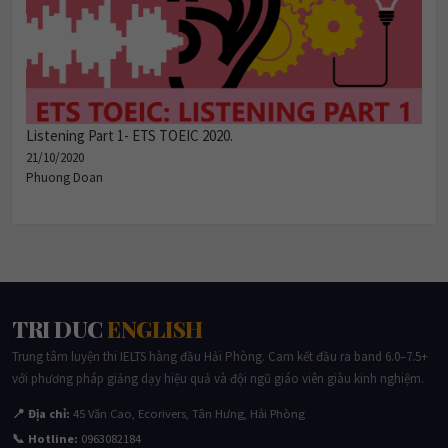
Listening Part 1- ETS TOEIC 2020.
21/10/2020
Phuong Doan
TRI DUC
ENGLISH
Trung tâm luyện thi IELTS hàng đầu Hải Phòng. Cam kết đầu ra band 6.0–7.5+
với phương pháp giảng dạy hiệu quả và đội ngũ giáo viên giàu kinh nghiệm.
📍 Địa chỉ:
45 Văn Cao, Ecorivers, Tân Hưng, Hải Phòng
📞 Hotline:
0963082184