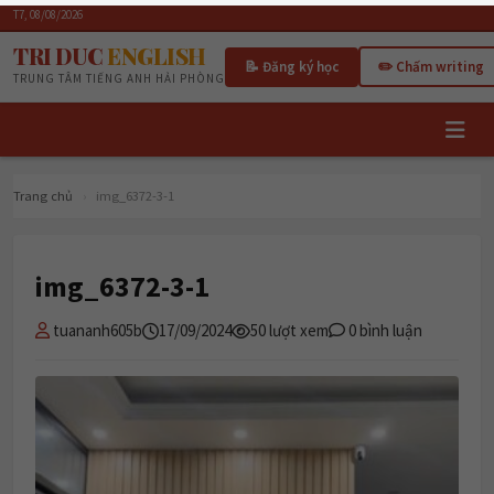
T7, 08/08/2026
TRI DUC
ENGLISH
📝 Đăng ký học
✏️ Chấm writing
TRUNG TÂM TIẾNG ANH HẢI PHÒNG
Trang chủ
›
img_6372-3-1
img_6372-3-1
tuananh605b
17/09/2024
50 lượt xem
0 bình luận