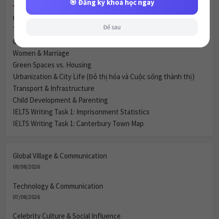
Global Village & Communication
Để sau
Technology & Communication
Celebrity Culture & Social Influence
Women & Marriage
Green Spaces vs. Housing
Urbanization & City Life (Đô thị hóa và Cuộc sống thành thị)
Transport & Infrastructure
Child Development & Parenting
IELTS Writing Task 1: Imprisonment Statistics
IELTS Writing Task 1: Canterbury Town Map
Global Village & Communication
08/08/2026
Technology & Communication
07/08/2026
Celebrity Culture & Social Influence