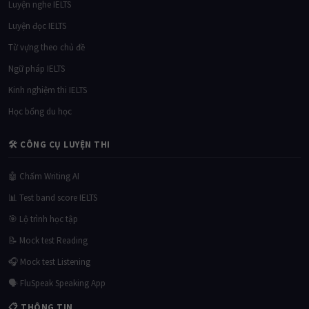
Luyện nghe IELTS
Luyện đọc IELTS
Từ vựng theo chủ đề
Ngữ pháp IELTS
Kinh nghiệm thi IELTS
Học bổng du học
🛠 CÔNG CỤ LUYỆN THI
🤖 Chấm Writing AI
📊 Test band score IELTS
🎯 Lộ trình học tập
📝 Mock test Reading
🎧 Mock test Listening
🗣 FluSpeak Speaking App
📋 THÔNG TIN