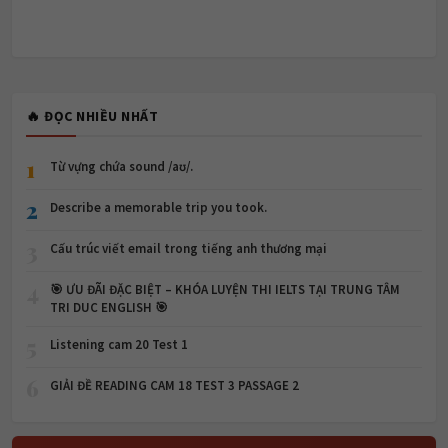
🔥 ĐỌC NHIỀU NHẤT
1
Từ vựng chứa sound /aʊ/.
2
Describe a memorable trip you took.
3
Cấu trúc viết email trong tiếng anh thương mại
4
🎯 ƯU ĐÃI ĐẶC BIỆT – KHÓA LUYỆN THI IELTS TẠI TRUNG TÂM
TRI DUC ENGLISH 🎯
5
Listening cam 20 Test 1
6
GIẢI ĐỀ READING CAM 18 TEST 3 PASSAGE 2