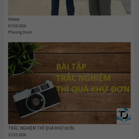
Home
07/03/2026
Phuong Doan
TRẮC NGHIỆM THÌ QUÁ KHỨ ĐƠN.
27/07/2020
Phuong Doan