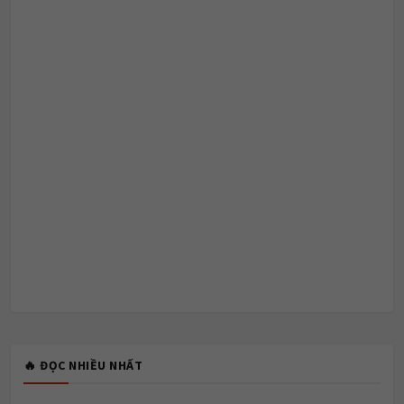
🔥 ĐỌC NHIỀU NHẤT
1
Từ vựng chứa sound /aʊ/.