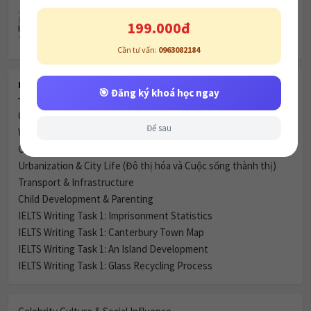
Chủ đề Hobbies and Pastime : Unit 2.
🎯 Đăng ký khoá học ngay
RECENT POSTS
Để sau
Celebrity Culture & Social Influence
Women & Marriage
Green Spaces vs. Housing
Urbanization & City Life (Đô thị hóa và Cuộc sống thành thị)
Transport & Infrastructure
Child Development & Parenting
IELTS Writing Task 1: Imprisonment Statistics
IELTS Writing Task 1: Canterbury Town Map
IELTS Writing Task 1: An Island Development
IELTS Writing Task 1: Glass Recycling Process
Celebrity Culture & Social Influence