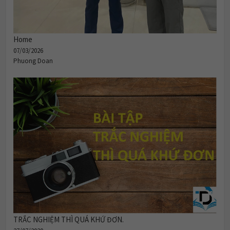
Home
07/03/2026
Phuong Doan
TRẮC NGHIỆM THÌ QUÁ KHỨ ĐƠN.
27/07/2020