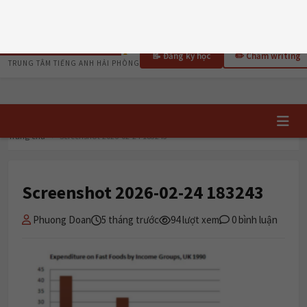
T6, 07/08/2026
TRI DUC
ENGLISH
📝 Đăng ký học
✏️ Chấm writing
TRUNG TÂM TIẾNG ANH HẢI PHÒNG
Trang chủ
›
Screenshot 2026-02-24 183243
Screenshot 2026-02-24 183243
Phuong Doan
5 tháng trước
94 lượt xem
0 bình luận