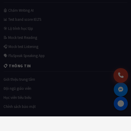
🤖 Chấm Writing AI
📊 Test band score IELTS
🎯 Lộ trình học tập
📝 Mock test Reading
🎧 Mock test Listening
🗣 FluSpeak Speaking App
📋 THÔNG TIN
Giới thiệu trung tâm
Đội ngũ giáo viên
Học viên tiêu biểu
Chính sách bảo mật
© 2026
Tri Duc English Center
. All rights reserved. Giấy phép đào tạo số:
xxx/GP-
BGDĐT