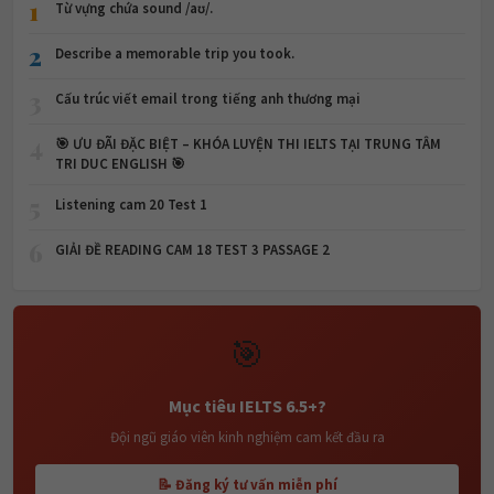
2
Describe a memorable trip you took.
3
Cấu trúc viết email trong tiếng anh thương mại
4
🎯 ƯU ĐÃI ĐẶC BIỆT – KHÓA LUYỆN THI IELTS TẠI TRUNG TÂM
TRI DUC ENGLISH 🎯
5
Listening cam 20 Test 1
6
GIẢI ĐỀ READING CAM 18 TEST 3 PASSAGE 2
🎯
Mục tiêu IELTS 6.5+?
Đội ngũ giáo viên kinh nghiệm cam kết đầu ra
📝 Đăng ký tư vấn miễn phí