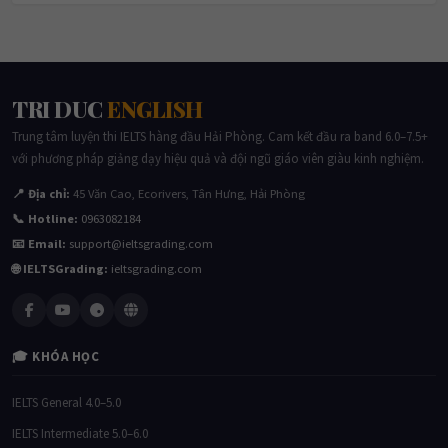
TRI DUC
ENGLISH
Trung tâm luyện thi IELTS hàng đầu Hải Phòng. Cam kết đầu ra band 6.0–7.5+
với phương pháp giảng dạy hiệu quả và đội ngũ giáo viên giàu kinh nghiệm.
📍 Địa chỉ:
45 Văn Cao, Ecorivers, Tân Hưng, Hải Phòng
📞 Hotline:
0963082184
📧 Email:
support@ieltsgrading.com
🌐 IELTSGrading:
ieltsgrading.com
🎓 KHÓA HỌC
IELTS General 4.0–5.0
IELTS Intermediate 5.0–6.0
IELTS Upper 6.0–6.5