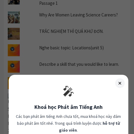
Why Are Women Leaving Science Careers?
TRẮC NGHIỆM THÌ QUÁ KHỨ ĐƠN.
Nghe basic topic: Locations(unit 5)
Describe a skill that you would like to learn.
✕
🎤
Nghe basic topic: family(unit 1).
Khoá học Phát âm Tiếng Anh
Unit 3 Successful Businesses Listening 2
Các bạn phát âm tiếng Anh chưa tốt, mua khoá học này đảm
bảo phát âm tốt nhé. Trong quá trình luyện được
hỗ trợ từ
giáo viên
.
199.000đ
Cần tư vấn:
0963082184