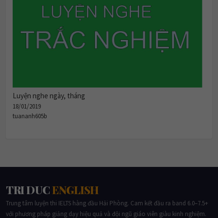
Luyện nghe ngày, tháng
18/01/2019
tuananh605b
TRI DUC
ENGLISH
Trung tâm luyện thi IELTS hàng đầu Hải Phòng. Cam kết đầu ra band 6.0–7.5+
với phương pháp giảng dạy hiệu quả và đội ngũ giáo viên giàu kinh nghiệm.