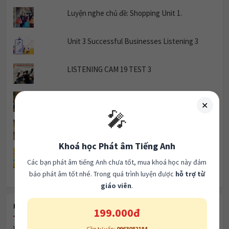
Luyện nghe chủ đề: Shopping Unit 1.
Unit 3 Successful Businesses Listening 3
✕
LISTENING CAM 19 TEST 3
🎤
TRẮC NGHIỆM THÌ QUÁ KHỨ ĐƠN.
Khoá học Phát âm Tiếng Anh
Các bạn phát âm tiếng Anh chưa tốt, mua khoá học này đảm
Luyện nghe chủ đề: The Weekend Unit 1.
bảo phát âm tốt nhé. Trong quá trình luyện được
hỗ trợ từ
giáo viên
.
NHỮNG VIẾT TẮT TEEN "TÂY" DÙNG HÀNG
NGÀY
199.000đ
Cần tư vấn:
0963082184
RECENT POSTS
🎯 Đăng ký khoá học ngay
Women & Marriage