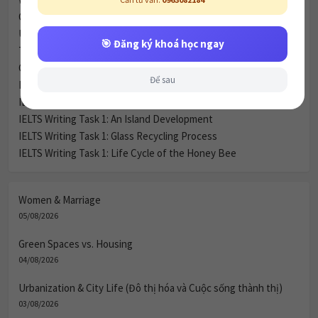
Green Spaces vs. Housing
Để sau
Urbanization & City Life (Đô thị hóa và Cuộc sống thành thị)
Transport & Infrastructure
Child Development & Parenting
IELTS Writing Task 1: Imprisonment Statistics
IELTS Writing Task 1: Canterbury Town Map
IELTS Writing Task 1: An Island Development
IELTS Writing Task 1: Glass Recycling Process
IELTS Writing Task 1: Life Cycle of the Honey Bee
Women & Marriage
05/08/2026
Green Spaces vs. Housing
04/08/2026
Urbanization & City Life (Đô thị hóa và Cuộc sống thành thị)
03/08/2026