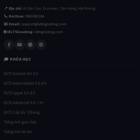
📍 Địa chỉ:
45 Văn Cao, Ecorivers, Tân Hưng, Hải Phòng
📞 Hotline:
0963082184
📧 Email:
support@ieltsgrading.com
🌐 IELTSGrading:
ieltsgrading.com
🎓 KHÓA HỌC
IELTS General 4.0–5.0
IELTS Intermediate 5.0–6.0
IELTS Upper 6.0–6.5
IELTS Advanced 6.5–7.5+
IELTS Cấp tốc 3 tháng
Tiếng Anh giao tiếp
Tiếng Anh trẻ em