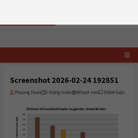
T5, 06/08/2026
TRI DUC
ENGLISH
📝 Đăng ký học
✏️ Chấm writing
TRUNG TÂM TIẾNG ANH HẢI PHÒNG
Trang chủ
›
Screenshot 2026-02-24 192851
Screenshot 2026-02-24 192851
Phuong Doan
5 tháng trước
90 lượt xem
0 bình luận