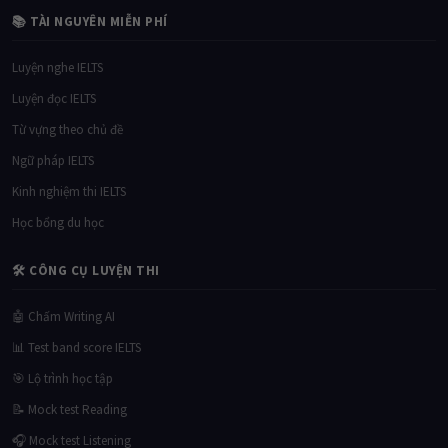
📚 TÀI NGUYÊN MIỄN PHÍ
Luyện nghe IELTS
Luyện đọc IELTS
Từ vựng theo chủ đề
Ngữ pháp IELTS
Kinh nghiệm thi IELTS
Học bổng du học
🛠 CÔNG CỤ LUYỆN THI
🤖 Chấm Writing AI
📊 Test band score IELTS
🎯 Lộ trình học tập
📝 Mock test Reading
🎧 Mock test Listening