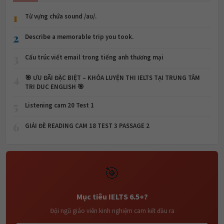
1
Từ vựng chứa sound /aʊ/.
2
Describe a memorable trip you took.
3
Cấu trúc viết email trong tiếng anh thương mại
4
🎯 ƯU ĐÃI ĐẶC BIỆT – KHÓA LUYỆN THI IELTS TẠI TRUNG TÂM
TRI DUC ENGLISH 🎯
5
Listening cam 20 Test 1
6
GIẢI ĐỀ READING CAM 18 TEST 3 PASSAGE 2
🎯
Mục tiêu IELTS 6.5+?
Đội ngũ giáo viên kinh nghiệm cam kết đầu ra