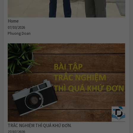
Home
07/03/2026
Phuong Doan
TRẮC NGHIỆM THÌ QUÁ KHỨ ĐƠN.
27/07/2020