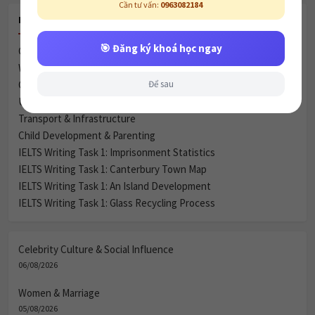
🎯 Đăng ký khoá học ngay
RECENT POSTS
Để sau
Celebrity Culture & Social Influence
Women & Marriage
Green Spaces vs. Housing
Urbanization & City Life (Đô thị hóa và Cuộc sống thành thị)
Transport & Infrastructure
Child Development & Parenting
IELTS Writing Task 1: Imprisonment Statistics
IELTS Writing Task 1: Canterbury Town Map
IELTS Writing Task 1: An Island Development
IELTS Writing Task 1: Glass Recycling Process
Celebrity Culture & Social Influence
06/08/2026
Women & Marriage
05/08/2026