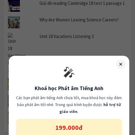
Giải đề reading Cambridge 18 test 1 passage 1
Why Are Women Leaving Science Careers?
Unit 18 Vacations Listening 3
✕
🎤
Khoá học Phát âm Tiếng Anh
Các bạn phát âm tiếng Anh chưa tốt, mua khoá học này đảm
Luyện nghe chủ đề: The Weekend Unit 1.
bảo phát âm tốt nhé. Trong quá trình luyện được
hỗ trợ từ
giáo viên
.
Luyện nghe chủ đề: Shopping Unit 1.
199.000đ
LISTENING CAM 19 TEST 3
Cần tư vấn:
0963082184