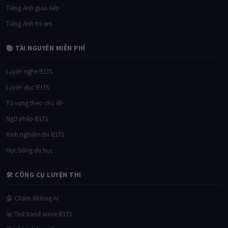
Tiếng Anh giao tiếp
Tiếng Anh trẻ em
📚 TÀI NGUYÊN MIỄN PHÍ
Luyện nghe IELTS
Luyện đọc IELTS
Từ vựng theo chủ đề
Ngữ pháp IELTS
Kinh nghiệm thi IELTS
Học bổng du học
🛠 CÔNG CỤ LUYỆN THI
🤖 Chấm Writing AI
📊 Test band score IELTS