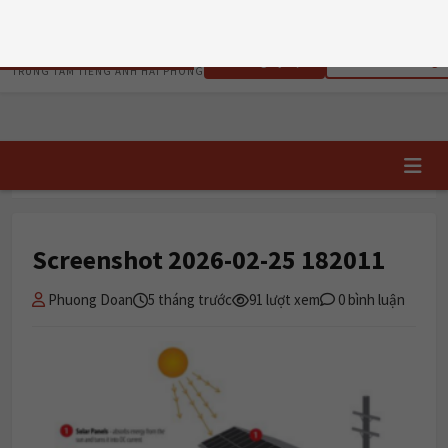
T5, 06/08/2026
TRI DUC
ENGLISH
📝 Đăng ký học
✏️ Chấm writing
TRUNG TÂM TIẾNG ANH HẢI PHÒNG
Trang chủ
›
Screenshot 2026-02-25 182011
Screenshot 2026-02-25 182011
Phuong Doan
5 tháng trước
91 lượt xem
0 bình luận