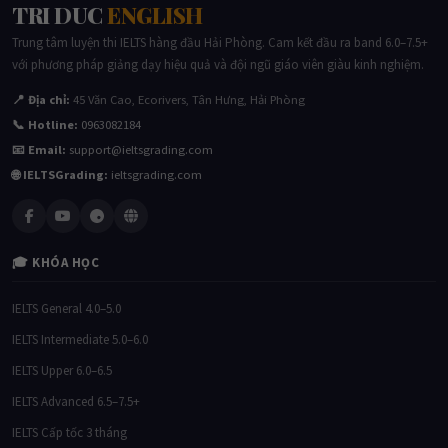
TRI DUC
ENGLISH
Trung tâm luyện thi IELTS hàng đầu Hải Phòng. Cam kết đầu ra band 6.0–7.5+
với phương pháp giảng dạy hiệu quả và đội ngũ giáo viên giàu kinh nghiệm.
📍 Địa chỉ:
45 Văn Cao, Ecorivers, Tân Hưng, Hải Phòng
📞 Hotline:
0963082184
📧 Email:
support@ieltsgrading.com
🌐 IELTSGrading:
ieltsgrading.com
🎓 KHÓA HỌC
IELTS General 4.0–5.0
IELTS Intermediate 5.0–6.0
IELTS Upper 6.0–6.5
IELTS Advanced 6.5–7.5+
IELTS Cấp tốc 3 tháng