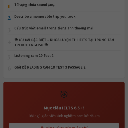
1
Từ vựng chứa sound /aʊ/.
2
Describe a memorable trip you took.
3
Cấu trúc viết email trong tiếng anh thương mại
4
🎯 ƯU ĐÃI ĐẶC BIỆT – KHÓA LUYỆN THI IELTS TẠI TRUNG TÂM
TRI DUC ENGLISH 🎯
5
Listening cam 20 Test 1
6
GIẢI ĐỀ READING CAM 18 TEST 3 PASSAGE 2
🎯
Mục tiêu IELTS 6.5+?
Đội ngũ giáo viên kinh nghiệm cam kết đầu ra