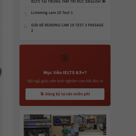
IELTS TẠI TRUNG TÂM TRI DUC ENGLISH 🎯
5
Listening cam 20 Test 1
6
GIẢI ĐỀ READING CAM 18 TEST 3 PASSAGE
2
🎯
Mục tiêu IELTS 6.5+?
Đội ngũ giáo viên kinh nghiệm cam kết đầu ra
📝 Đăng ký tư vấn miễn phí