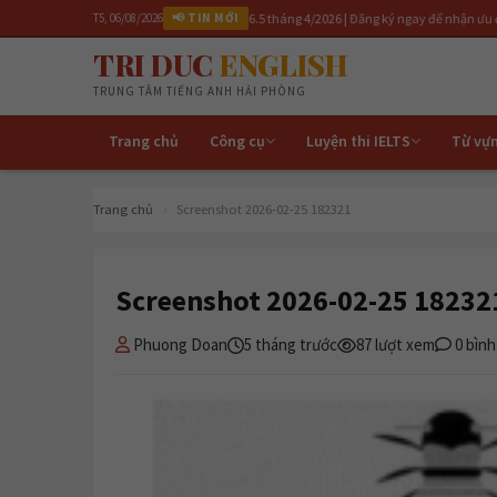
Khai giảng lớp IELTS 6.5 tháng 4/2026 | Đăng ký ngay để nhận ưu đãi | Luyện th
T5, 06/08/2026
📢 TIN MỚI
TRI DUC
ENGLISH
TRUNG TÂM TIẾNG ANH HẢI PHÒNG
Trang chủ
Công cụ
Luyện thi IELTS
Từ vự
Trang chủ
›
Screenshot 2026-02-25 182321
Screenshot 2026-02-25 18232
Phuong Doan
5 tháng trước
87 lượt xem
0 bình