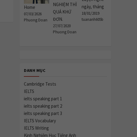
NGHIỆM THÌ
ngày, tháng
Home
QUÁ KHỨ
18/01/2019
07/03/2026
ĐƠN.
tuananh605b
Phuong Doan
27/07/2020
Phuong Doan
DANH MỤC
Cambridge Tests
IELTS
ielts speaking part 1
ielts speaking part 2
ielts speaking part 3
IELTS Vocabulary
IELTS Writing
Kinh Nghiệm Học Tiếng Anh