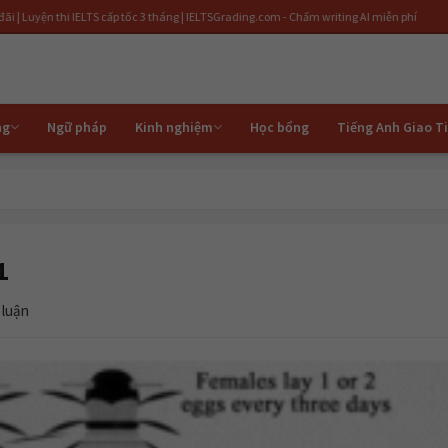
i IELTS cấp tốc 3 tháng | IELTSGrading.com - Chấm writing AI miễn phí
ng
Ngữ pháp
Kinh nghiệm
Học bổng
Tiếng Anh Giao T
1
 luận