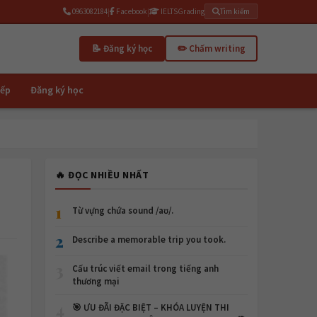
0963082184
|
Facebook
|
IELTSGrading
Tìm kiếm
📝 Đăng ký học
✏️ Chấm writing
iếp
Đăng ký học
🔥 ĐỌC NHIỀU NHẤT
1
Từ vựng chứa sound /aʊ/.
2
Describe a memorable trip you took.
3
Cấu trúc viết email trong tiếng anh
thương mại
4
🎯 ƯU ĐÃI ĐẶC BIỆT – KHÓA LUYỆN THI