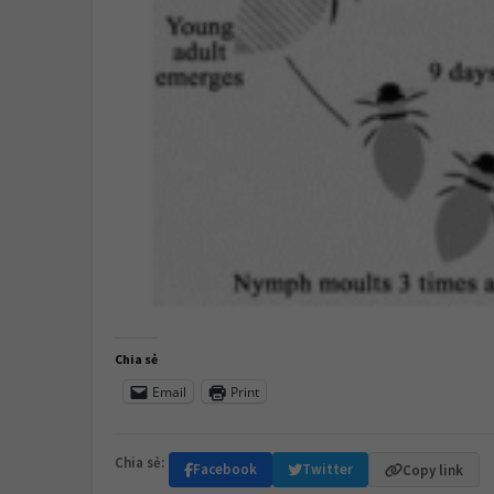
Chia sẻ
Email
Print
Chia sẻ:
Facebook
Twitter
Copy link