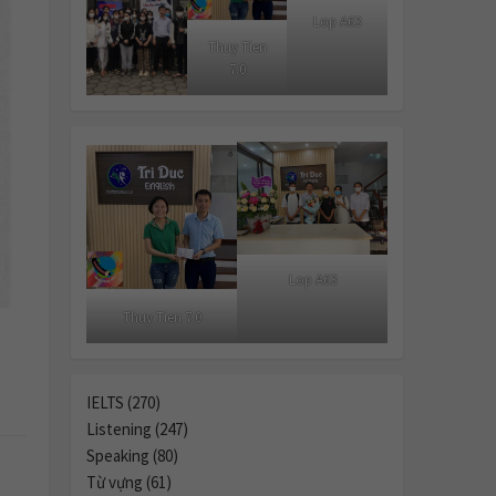
Lop A63
Thuy Tien
7.0
Lop A63
Thuy Tien 7.0
IELTS (270)
Listening (247)
Speaking (80)
Từ vựng (61)