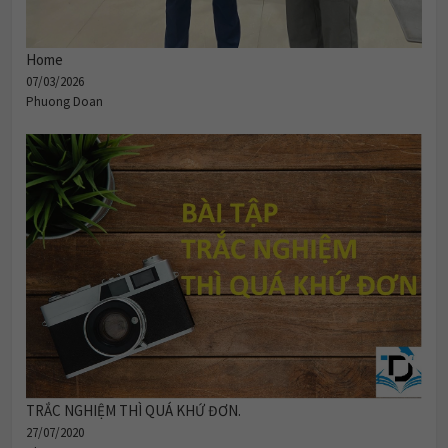
Home
07/03/2026
Phuong Doan
TRẮC NGHIỆM THÌ QUÁ KHỨ ĐƠN.
27/07/2020