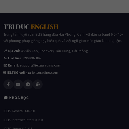
TRI DUC
ENGLISH
Trung tâm luyện thi IELTS hàng đầu Hải Phòng. Cam kết đầu ra band 6.0–7.5+
với phương pháp giảng dạy hiệu quả và đội ngũ giáo viên giàu kinh nghiệm.
📍 Địa chỉ:
45 Văn Cao, Ecorivers, Tân Hưng, Hải Phòng
📞 Hotline:
0963082184
📧 Email:
support@ieltsgrading.com
🌐 IELTSGrading:
ieltsgrading.com
🎓 KHÓA HỌC
IELTS General 4.0–5.0
IELTS Intermediate 5.0–6.0
IELTS Upper 6.0–6.5