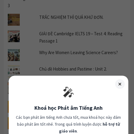
TRẮC NGHIỆM THÌ QUÁ KHỨ ĐƠN.
GIẢI ĐỀ Cambridge IELTS 19 – Test 4: Reading
Passage 1
Why Are Women Leaving Science Careers?
✕
🎤
Chủ đề Hobbies and Pastime : Unit 2.
Khoá học Phát âm Tiếng Anh
GIẢI ĐỀ CAMBRIDGE 20 READING TEST 2
PASSAGE 1
Các bạn phát âm tiếng Anh chưa tốt, mua khoá học này đảm
bảo phát âm tốt nhé. Trong quá trình luyện được
hỗ trợ từ
IELTS Writing Task 1: Glass Recycling Process
giáo viên
.
Unit 12 Urban Life Listening 3
199.000đ
Cần tư vấn:
0963082184