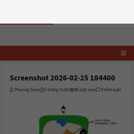
T6, 07/08/2026
TRI DUC
ENGLISH
📝 Đăng ký học
✏️ Chấm writing
TRUNG TÂM TIẾNG ANH HẢI PHÒNG
Trang chủ
›
Screenshot 2026-02-25 184400
Screenshot 2026-02-25 184400
Phuong Doan
5 tháng trước
85 lượt xem
0 bình luận