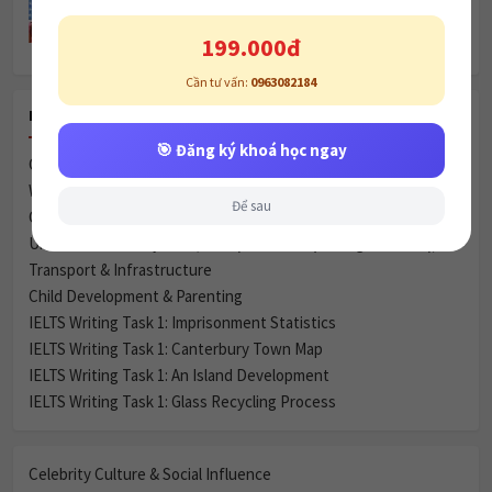
Khóa học
🎯 Đăng ký khoá học ngay
RECENT POSTS
Để sau
Celebrity Culture & Social Influence
Women & Marriage
Green Spaces vs. Housing
Urbanization & City Life (Đô thị hóa và Cuộc sống thành thị)
Transport & Infrastructure
Child Development & Parenting
IELTS Writing Task 1: Imprisonment Statistics
IELTS Writing Task 1: Canterbury Town Map
IELTS Writing Task 1: An Island Development
IELTS Writing Task 1: Glass Recycling Process
Celebrity Culture & Social Influence