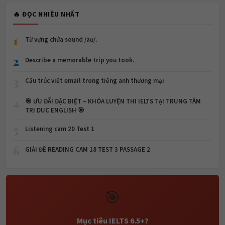
🔥 ĐỌC NHIỀU NHẤT
1
Từ vựng chứa sound /aʊ/.
2
Describe a memorable trip you took.
3
Cấu trúc viết email trong tiếng anh thương mại
4
🎯 ƯU ĐÃI ĐẶC BIỆT – KHÓA LUYỆN THI IELTS TẠI TRUNG TÂM
TRI DUC ENGLISH 🎯
5
Listening cam 20 Test 1
6
GIẢI ĐỀ READING CAM 18 TEST 3 PASSAGE 2
🎯
Mục tiêu IELTS 6.5+?