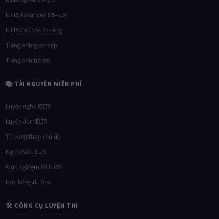
IELTS Advanced 6.5–7.5+
IELTS Cấp tốc 3 tháng
Tiếng Anh giao tiếp
Tiếng Anh trẻ em
📚 TÀI NGUYÊN MIỄN PHÍ
Luyện nghe IELTS
Luyện đọc IELTS
Từ vựng theo chủ đề
Ngữ pháp IELTS
Kinh nghiệm thi IELTS
Học bổng du học
🛠 CÔNG CỤ LUYỆN THI