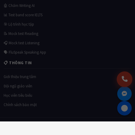
🤖 Chấm Writing AI
📊 Test band score IELTS
🎯 Lộ trình học tập
📝 Mock test Reading
🎧 Mock test Listening
🗣 FluSpeak Speaking App
📋 THÔNG TIN
Giới thiệu trung tâm
Đội ngũ giáo viên
Học viên tiêu biểu
Chính sách bảo mật
© 2026
Tri Duc English Center
. All rights reserved. Giấy phép đào tạo số:
xxx/GP-
BGDĐT