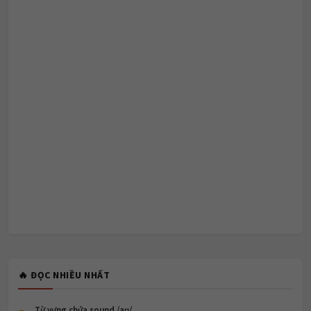
🔥 ĐỌC NHIỀU NHẤT
Từ vựng chứa sound /aʊ/.