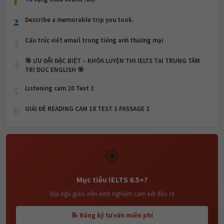
1
2
Describe a memorable trip you took.
3
Cấu trúc viết email trong tiếng anh thương mại
4
🎯 ƯU ĐÃI ĐẶC BIỆT – KHÓA LUYỆN THI IELTS TẠI TRUNG TÂM
TRI DUC ENGLISH 🎯
5
Listening cam 20 Test 1
6
GIẢI ĐỀ READING CAM 18 TEST 3 PASSAGE 2
🎯
Mục tiêu IELTS 6.5+?
Đội ngũ giáo viên kinh nghiệm cam kết đầu ra
📝 Đăng ký tư vấn miễn phí