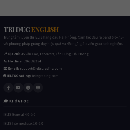
TRI DUC
ENGLISH
Trung tâm luyện thi IELTS hàng đầu Hải Phòng. Cam kết đầu ra band 6.0–7.5+
với phương pháp giảng dạy hiệu quả và đội ngũ giáo viên giàu kinh nghiệm.
📍 Địa chỉ:
45 Văn Cao, Ecorivers, Tân Hưng, Hải Phòng
📞 Hotline:
0963082184
📧 Email:
support@ieltsgrading.com
🌐 IELTSGrading:
ieltsgrading.com
🎓 KHÓA HỌC
IELTS General 4.0–5.0
IELTS Intermediate 5.0–6.0