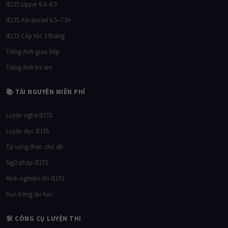
IELTS Upper 6.0–6.5
IELTS Advanced 6.5–7.5+
IELTS Cấp tốc 3 tháng
Tiếng Anh giao tiếp
Tiếng Anh trẻ em
📚 TÀI NGUYÊN MIỄN PHÍ
Luyện nghe IELTS
Luyện đọc IELTS
Từ vựng theo chủ đề
Ngữ pháp IELTS
Kinh nghiệm thi IELTS
Học bổng du học
🛠 CÔNG CỤ LUYỆN THI