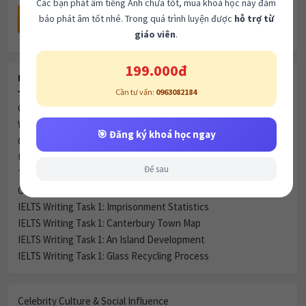
Nghe basic topic: Locations(unit 5)
🎯 Đăng ký khoá học ngay
Để sau
RECENT POSTS
Celebrity Culture & Social Influence
Women & Marriage
Green Spaces vs. Housing
Urbanization & City Life (Đô thị hóa và Cuộc sống thành thị)
Transport & Infrastructure
Child Development & Parenting
IELTS Writing Task 1: Imprisonment Statistics
IELTS Writing Task 1: Canterbury Town Map
IELTS Writing Task 1: An Island Development
IELTS Writing Task 1: Glass Recycling Process
Celebrity Culture & Social Influence