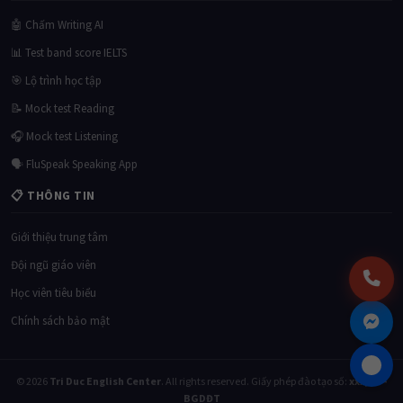
🤖 Chấm Writing AI
📊 Test band score IELTS
🎯 Lộ trình học tập
📝 Mock test Reading
🎧 Mock test Listening
🗣 FluSpeak Speaking App
📋 THÔNG TIN
Giới thiệu trung tâm
Đội ngũ giáo viên
Học viên tiêu biểu
Chính sách bảo mật
© 2026
Tri Duc English Center
. All rights reserved. Giấy phép đào tạo số:
xxx/GP-
BGDĐT