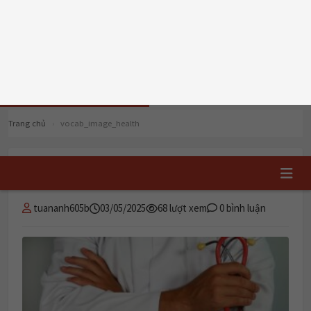
T6, 07/08/2026
TRI DUC
ENGLISH
📝 Đăng ký học
✏️ Chấm writing
TRUNG TÂM TIẾNG ANH HẢI PHÒNG
Trang chủ
›
vocab_image_health
vocab_image_health
tuananh605b
03/05/2025
68 lượt xem
0 bình luận