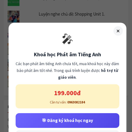
Luyện nghe chủ đề: Shopping Unit 1.
Unit 3 Successful Businesses Listening 3
✕
🎤
LISTENING CAM 19 TEST 3
Khoá học Phát âm Tiếng Anh
Why Are Women Leaving Science Careers?
Các bạn phát âm tiếng Anh chưa tốt, mua khoá học này đảm
bảo phát âm tốt nhé. Trong quá trình luyện được
hỗ trợ từ
giáo viên
.
CAM 19 - READING Test 1 Passage 2
199.000đ
Cần tư vấn:
0963082184
RECENT POSTS
Celebrity Culture & Social Influence
🎯 Đăng ký khoá học ngay
Women & Marriage