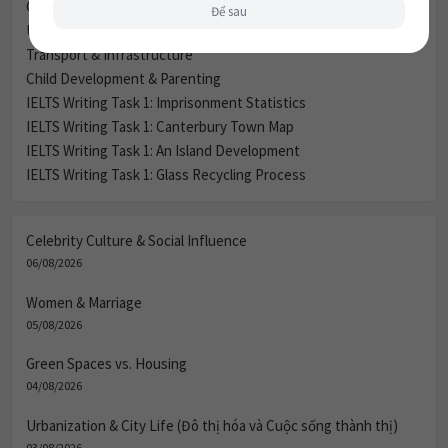
Green Spaces vs. Housing
Để sau
Urbanization & City Life (Đô thị hóa và Cuộc sống thành thị)
Transport & Infrastructure
Child Development & Parenting
IELTS Writing Task 1: Imprisonment Statistics
IELTS Writing Task 1: Canterbury Town Map
IELTS Writing Task 1: An Island Development
IELTS Writing Task 1: Glass Recycling Process
Celebrity Culture & Social Influence
06/08/2026
Women & Marriage
05/08/2026
Green Spaces vs. Housing
04/08/2026
Urbanization & City Life (Đô thị hóa và Cuộc sống thành thị)
03/08/2026