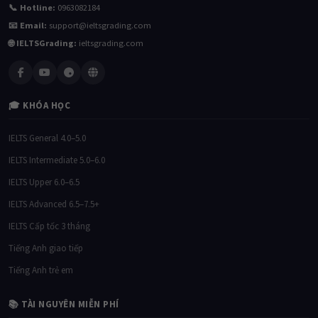
📞 Hotline:
0963082184
📧 Email:
support@ieltsgrading.com
🌐 IELTSGrading:
ieltsgrading.com
🎓 KHÓA HỌC
IELTS General 4.0–5.0
IELTS Intermediate 5.0–6.0
IELTS Upper 6.0–6.5
IELTS Advanced 6.5–7.5+
IELTS Cấp tốc 3 tháng
Tiếng Anh giao tiếp
Tiếng Anh trẻ em
📚 TÀI NGUYÊN MIỄN PHÍ