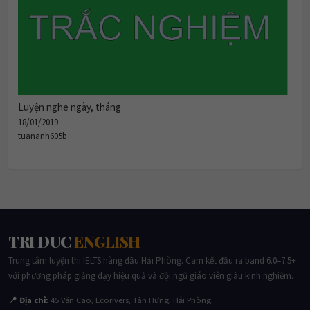
Luyện nghe ngày, tháng
18/01/2019
tuananh605b
TRI DUC
ENGLISH
Trung tâm luyện thi IELTS hàng đầu Hải Phòng. Cam kết đầu ra band 6.0–7.5+
với phương pháp giảng dạy hiệu quả và đội ngũ giáo viên giàu kinh nghiệm.
📍 Địa chỉ:
45 Văn Cao, Ecorivers, Tân Hưng, Hải Phòng