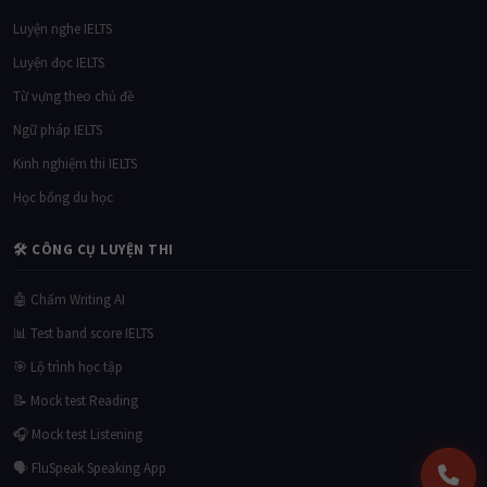
Luyện nghe IELTS
Luyện đọc IELTS
Từ vựng theo chủ đề
Ngữ pháp IELTS
Kinh nghiệm thi IELTS
Học bổng du học
🛠 CÔNG CỤ LUYỆN THI
🤖 Chấm Writing AI
📊 Test band score IELTS
🎯 Lộ trình học tập
📝 Mock test Reading
🎧 Mock test Listening
🗣 FluSpeak Speaking App