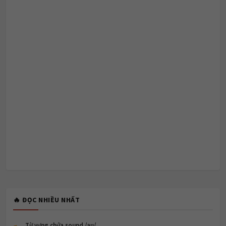
🔥 ĐỌC NHIỀU NHẤT
Từ vựng chứa sound /aʊ/.