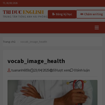
T5, 06/08/2026
TRI DUC
ENGLISH
📝 Đăng ký học
✏️ Chấm writing
TRUNG TÂM TIẾNG ANH HẢI PHÒNG
Trang chủ
›
vocab_image_health
vocab_image_health
tuananh605b
23/04/2025
59 lượt xem
0 bình luận