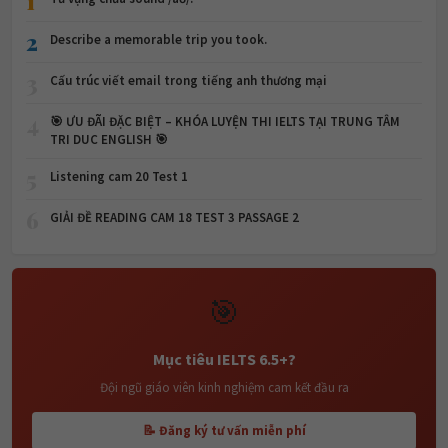
1
2
Describe a memorable trip you took.
3
Cấu trúc viết email trong tiếng anh thương mại
4
🎯 ƯU ĐÃI ĐẶC BIỆT – KHÓA LUYỆN THI IELTS TẠI TRUNG TÂM
TRI DUC ENGLISH 🎯
5
Listening cam 20 Test 1
6
GIẢI ĐỀ READING CAM 18 TEST 3 PASSAGE 2
🎯
Mục tiêu IELTS 6.5+?
Đội ngũ giáo viên kinh nghiệm cam kết đầu ra
📝 Đăng ký tư vấn miễn phí