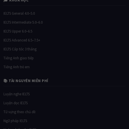
🎓 KHÓA HỌC
IELTS General 4.0–5.0
IELTS Intermediate 5.0–6.0
IELTS Upper 6.0–6.5
IELTS Advanced 6.5–7.5+
IELTS Cấp tốc 3 tháng
Tiếng Anh giao tiếp
Tiếng Anh trẻ em
📚 TÀI NGUYÊN MIỄN PHÍ
Luyện nghe IELTS
Luyện đọc IELTS
Từ vựng theo chủ đề
Ngữ pháp IELTS