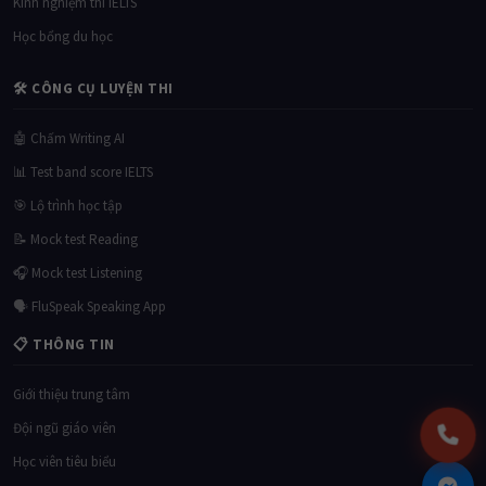
Kinh nghiệm thi IELTS
Học bổng du học
🛠 CÔNG CỤ LUYỆN THI
🤖 Chấm Writing AI
📊 Test band score IELTS
🎯 Lộ trình học tập
📝 Mock test Reading
🎧 Mock test Listening
🗣 FluSpeak Speaking App
📋 THÔNG TIN
Giới thiệu trung tâm
Đội ngũ giáo viên
Học viên tiêu biểu