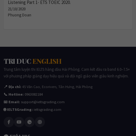
Listening Part 1- ETS TOEIC 2020.
21/10/2020
Phuong Doan
TRI DUC
ENGLISH
Trung tâm luyện thi IELTS hàng đầu Hải Phòng. Cam kết đầu ra band 6.0–7.5+
với phương pháp giảng dạy hiệu quả và đội ngũ giáo viên giàu kinh nghiệm.
📍 Địa chỉ:
45 Văn Cao, Ecorivers, Tân Hưng, Hải Phòng
📞 Hotline:
0963082184
📧 Email:
support@ieltsgrading.com
🌐 IELTSGrading:
ieltsgrading.com