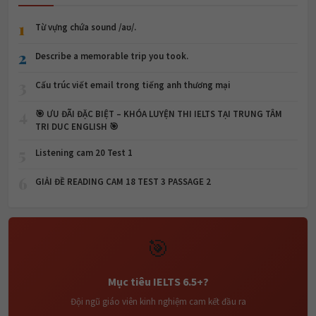
1
Từ vựng chứa sound /aʊ/.
2
Describe a memorable trip you took.
3
Cấu trúc viết email trong tiếng anh thương mại
4
🎯 ƯU ĐÃI ĐẶC BIỆT – KHÓA LUYỆN THI IELTS TẠI TRUNG TÂM
TRI DUC ENGLISH 🎯
5
Listening cam 20 Test 1
6
GIẢI ĐỀ READING CAM 18 TEST 3 PASSAGE 2
🎯
Mục tiêu IELTS 6.5+?
Đội ngũ giáo viên kinh nghiệm cam kết đầu ra