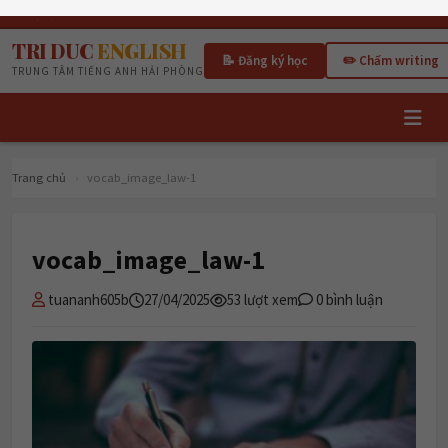
T7, 08/08/2026
TRI DUC
ENGLISH
📝 Đăng ký học
✏️ Chấm writing
TRUNG TÂM TIẾNG ANH HẢI PHÒNG
Trang chủ
›
vocab_image_law-1
vocab_image_law-1
tuananh605b
27/04/2025
53 lượt xem
0 bình luận