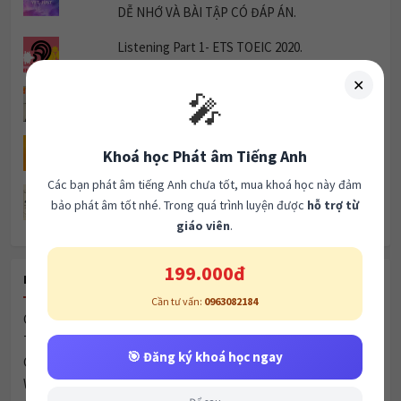
DỄ NHỚ VÀ BÀI TẬP CÓ ĐÁP ÁN.
Listening Part 1- ETS TOEIC 2020.
✕
🎤
LISTENING CAM 19 TEST 3
Khoá học Phát âm Tiếng Anh
Unit 9 Friendship Listening 1
Các bạn phát âm tiếng Anh chưa tốt, mua khoá học này đảm
bảo phát âm tốt nhé. Trong quá trình luyện được
hỗ trợ từ
The Development of the Lightbulb
giáo viên
.
199.000đ
RECENT POSTS
Cần tư vấn:
0963082184
Global Village & Communication
Technology & Communication
🎯 Đăng ký khoá học ngay
Celebrity Culture & Social Influence
Women & Marriage
Để sau