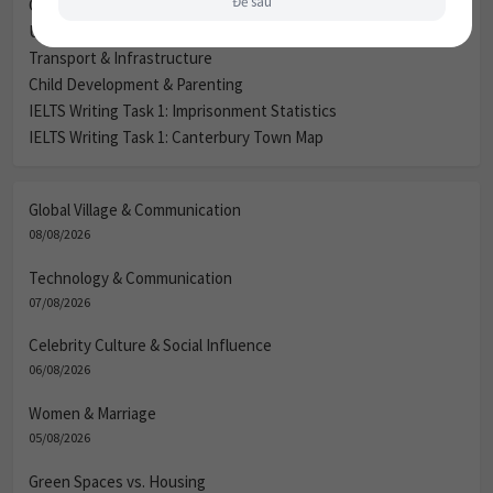
Green Spaces vs. Housing
Urbanization & City Life (Đô thị hóa và Cuộc sống thành thị)
Transport & Infrastructure
Child Development & Parenting
IELTS Writing Task 1: Imprisonment Statistics
IELTS Writing Task 1: Canterbury Town Map
Global Village & Communication
08/08/2026
Technology & Communication
07/08/2026
Celebrity Culture & Social Influence
06/08/2026
Women & Marriage
05/08/2026
Green Spaces vs. Housing