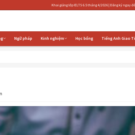
Khai giảng lớp IELTS 6.5 tháng 4/2026 | Đăng ký ngay để nhận ưu đãi |
ng
Ngữ pháp
Kinh nghiệm
Học bổng
Tiếng Anh Giao T
ận