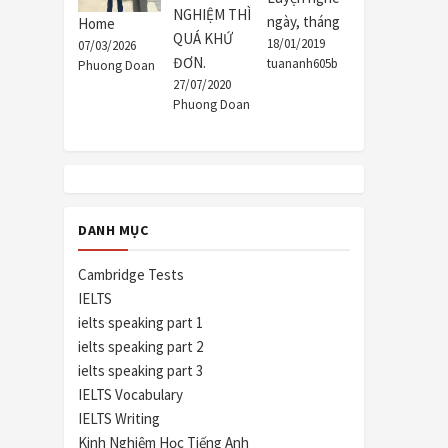
NGHIỆM THÌ
ngày, tháng
Home
QUÁ KHỨ
18/01/2019
07/03/2026
ĐƠN.
tuananh605b
Phuong Doan
27/07/2020
Phuong Doan
DANH MỤC
Cambridge Tests
IELTS
ielts speaking part 1
ielts speaking part 2
ielts speaking part 3
IELTS Vocabulary
IELTS Writing
Kinh Nghiệm Học Tiếng Anh