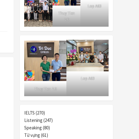
Lop A63
Thuy Tien
7.0
Lop A63
Thuy Tien 7.0
IELTS (270)
Listening (247)
Speaking (80)
Từ vựng (61)