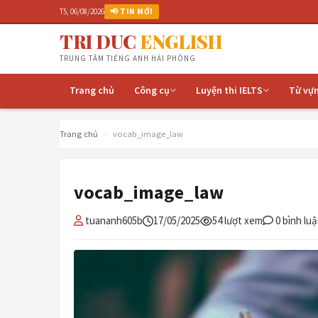
T5, 06/08/2026
📢 TIN MỚI
TRI DUC
ENGLISH
TRUNG TÂM TIẾNG ANH HẢI PHÒNG
Trang chủ
Công cụ
Luyện thi IELTS
Từ vự
Trang chủ
›
vocab_image_law
vocab_image_law
tuananh605b
17/05/2025
54 lượt xem
0 bình lu