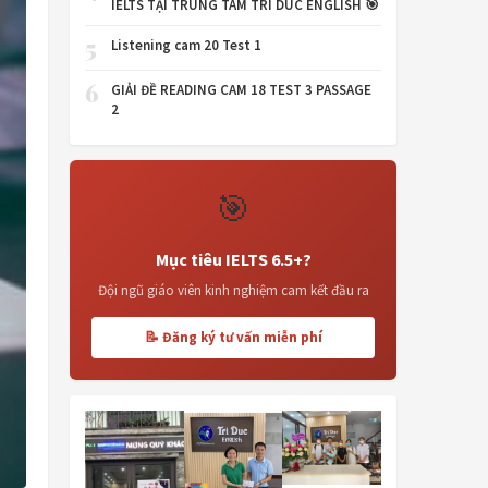
IELTS TẠI TRUNG TÂM TRI DUC ENGLISH 🎯
5
Listening cam 20 Test 1
6
GIẢI ĐỀ READING CAM 18 TEST 3 PASSAGE
2
🎯
Mục tiêu IELTS 6.5+?
Đội ngũ giáo viên kinh nghiệm cam kết đầu ra
📝 Đăng ký tư vấn miễn phí