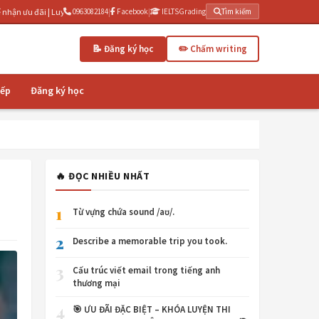
 Luyện thi IELTS cấp tốc 3 tháng | IELTSGrading.com - Chấm writing AI miễn phí
0963082184
|
Facebook
|
IELTSGrading
Tìm kiếm
📝 Đăng ký học
✏️ Chấm writing
iếp
Đăng ký học
🔥 ĐỌC NHIỀU NHẤT
1
Từ vựng chứa sound /aʊ/.
2
Describe a memorable trip you took.
3
Cấu trúc viết email trong tiếng anh
thương mại
4
🎯 ƯU ĐÃI ĐẶC BIỆT – KHÓA LUYỆN THI