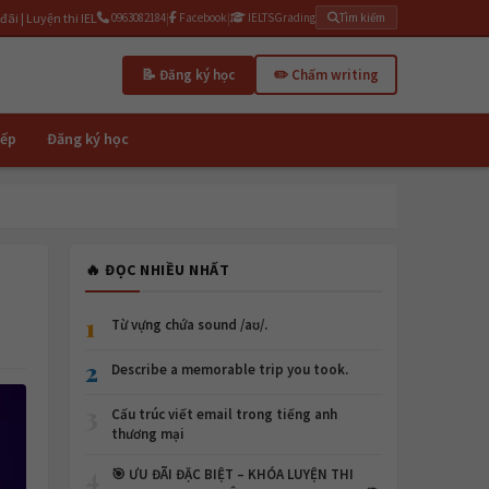
i IELTS cấp tốc 3 tháng | IELTSGrading.com - Chấm writing AI miễn phí
0963082184
|
Facebook
|
IELTSGrading
Tìm kiếm
📝 Đăng ký học
✏️ Chấm writing
iếp
Đăng ký học
🔥 ĐỌC NHIỀU NHẤT
1
Từ vựng chứa sound /aʊ/.
2
Describe a memorable trip you took.
3
Cấu trúc viết email trong tiếng anh
thương mại
4
🎯 ƯU ĐÃI ĐẶC BIỆT – KHÓA LUYỆN THI