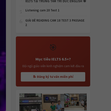
IELTS TẠI TRUNG TÂM TRI DUC ENGLISH 🎯
5
Listening cam 20 Test 1
6
GIẢI ĐỀ READING CAM 18 TEST 3 PASSAGE
2
🎯
Mục tiêu IELTS 6.5+?
Đội ngũ giáo viên kinh nghiệm cam kết đầu ra
📝 Đăng ký tư vấn miễn phí