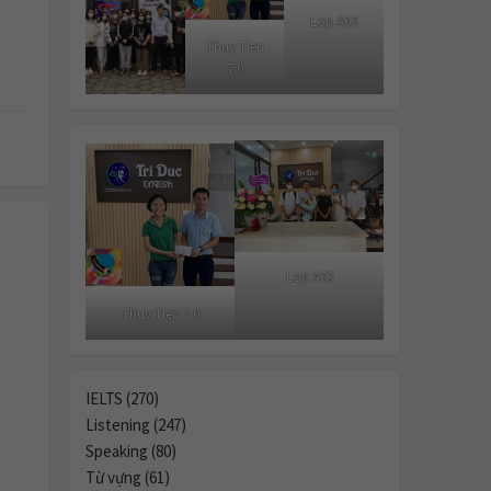
Lop A63
Thuy Tien
7.0
Lop A63
Thuy Tien 7.0
IELTS (270)
Listening (247)
Speaking (80)
Từ vựng (61)