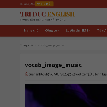
T6, 07/08/2026
📢 TIN MỚI
TRI DUC
ENGLISH
TRUNG TÂM TIẾNG ANH HẢI PHÒNG
Trang chủ
Công cụ
Luyện thi IELTS
Từ vự
Trang chủ
›
vocab_image_music
vocab_image_music
tuananh605b
07/05/2025
52 lượt xem
0 bình lu