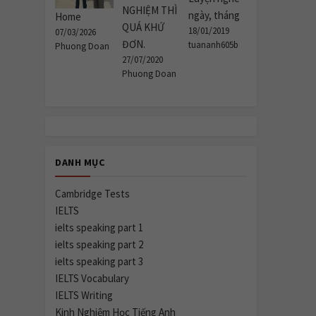
NGHIỆM THÌ
ngày, tháng
Home
QUÁ KHỨ
18/01/2019
07/03/2026
ĐƠN.
tuananh605b
Phuong Doan
27/07/2020
Phuong Doan
DANH MỤC
Cambridge Tests
IELTS
ielts speaking part 1
ielts speaking part 2
ielts speaking part 3
IELTS Vocabulary
IELTS Writing
Kinh Nghiệm Học Tiếng Anh