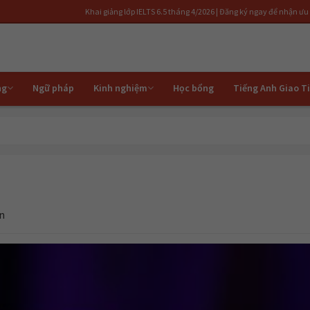
Khai giảng lớp IELTS 6.5 tháng 4/2026 | Đăng ký ngay để nhận ưu đãi | Luyện th
ng
Ngữ pháp
Kinh nghiệm
Học bổng
Tiếng Anh Giao T
ận