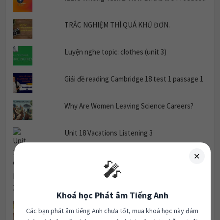
TRẮC NGHIỆM THÌ QUÁ KHỨ ĐƠN.
Luyện nghe topic: clothes (unit 3)
Giải đề reading Cambridge 18 test 1 passage 1
Why Are Women Leaving Science Careers?
✕
🎤
Unit 18 Vacations Listening 3
Khoá học Phát âm Tiếng Anh
Các bạn phát âm tiếng Anh chưa tốt, mua khoá học này đảm
bảo phát âm tốt nhé. Trong quá trình luyện được
hỗ trợ từ
giáo viên
.
Luyện nghe chủ đề: The Weekend Unit 1.