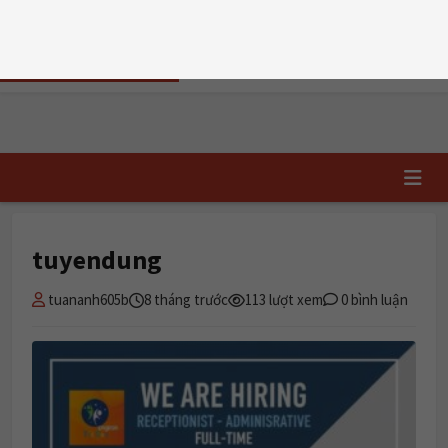
T5, 06/08/2026
TRI DUC
ENGLISH
📝 Đăng ký học
✏️ Chấm writing
TRUNG TÂM TIẾNG ANH HẢI PHÒNG
Trang chủ
›
tuyendung
tuyendung
tuananh605b
8 tháng trước
113 lượt xem
0 bình luận