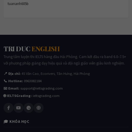
tuananh605b
TRI DUC
ENGLISH
Trung tâm luyện thi IELTS hàng đầu Hải Phòng. Cam kết đầu ra band 6.0–7.5+
với phương pháp giảng dạy hiệu quả và đội ngũ giáo viên giàu kinh nghiệm.
📍 Địa chỉ:
45 Văn Cao, Ecorivers, Tân Hưng, Hải Phòng
📞 Hotline:
0963082184
📧 Email:
support@ieltsgrading.com
🌐 IELTSGrading:
ieltsgrading.com
🎓 KHÓA HỌC