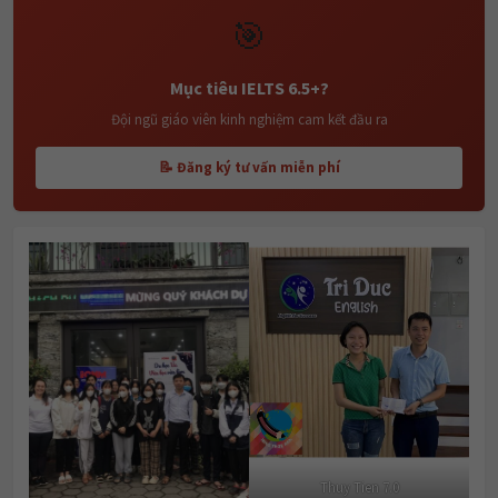
🎯
Mục tiêu IELTS 6.5+?
Đội ngũ giáo viên kinh nghiệm cam kết đầu ra
📝 Đăng ký tư vấn miễn phí
Thuy Tien 7.0