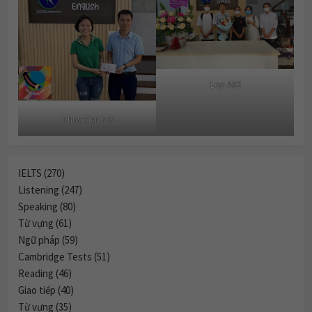
Lop A63
Thuy Tien 7.0
IELTS (270)
Listening (247)
Speaking (80)
Từ vựng (61)
Ngữ pháp (59)
Cambridge Tests (51)
Reading (46)
Giao tiếp (40)
Từ vựng (35)