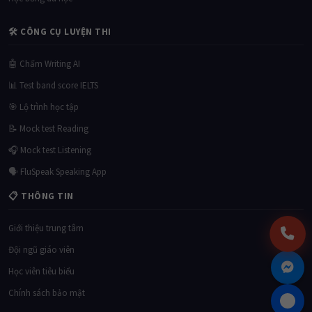
🛠 CÔNG CỤ LUYỆN THI
🤖 Chấm Writing AI
📊 Test band score IELTS
🎯 Lộ trình học tập
📝 Mock test Reading
🎧 Mock test Listening
🗣 FluSpeak Speaking App
📋 THÔNG TIN
Giới thiệu trung tâm
Đội ngũ giáo viên
Học viên tiêu biểu
Chính sách bảo mật