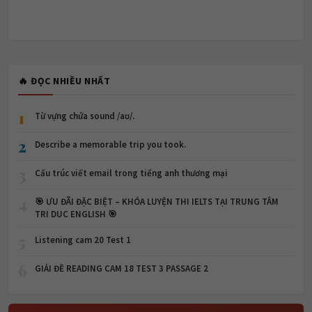
🔥 ĐỌC NHIỀU NHẤT
1
Từ vựng chứa sound /aʊ/.
2
Describe a memorable trip you took.
3
Cấu trúc viết email trong tiếng anh thương mại
4
🎯 ƯU ĐÃI ĐẶC BIỆT – KHÓA LUYỆN THI IELTS TẠI TRUNG TÂM
TRI DUC ENGLISH 🎯
5
Listening cam 20 Test 1
6
GIẢI ĐỀ READING CAM 18 TEST 3 PASSAGE 2