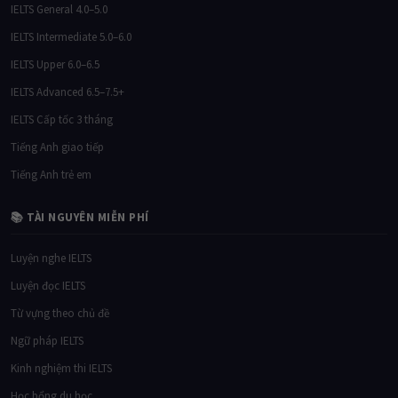
IELTS General 4.0–5.0
IELTS Intermediate 5.0–6.0
IELTS Upper 6.0–6.5
IELTS Advanced 6.5–7.5+
IELTS Cấp tốc 3 tháng
Tiếng Anh giao tiếp
Tiếng Anh trẻ em
📚 TÀI NGUYÊN MIỄN PHÍ
Luyện nghe IELTS
Luyện đọc IELTS
Từ vựng theo chủ đề
Ngữ pháp IELTS
Kinh nghiệm thi IELTS
Học bổng du học