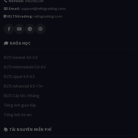
📞 Hotline:
0963082184
📧 Email:
support@ieltsgrading.com
🌐 IELTSGrading:
ieltsgrading.com
🎓 KHÓA HỌC
IELTS General 4.0–5.0
IELTS Intermediate 5.0–6.0
IELTS Upper 6.0–6.5
IELTS Advanced 6.5–7.5+
IELTS Cấp tốc 3 tháng
Tiếng Anh giao tiếp
Tiếng Anh trẻ em
📚 TÀI NGUYÊN MIỄN PHÍ