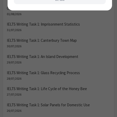
Child Development & Parenting
01/08/2026
IELTS Writing Task 1: Imprisonment Statistics
31/07/2026
IELTS Writing Task 1: Canterbury Town Map
30/07/2026
IELTS Writing Task 1: An Island Development
29/07/2026
IELTS Writing Task 1: Glass Recycling Process
28/07/2026
IELTS Writing Task 1: Life Cycle of the Honey Bee
27/07/2026
IELTS Writing Task 1: Solar Panels for Domestic Use
26/07/2026