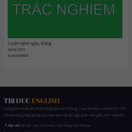
Luyện nghe ngày, tháng
18/01/2019
tuananh605b
TRI DUC
ENGLISH
Trung tâm luyện thi IELTS hàng đầu Hải Phòng. Cam kết đầu ra band 6.0–7.5+
với phương pháp giảng dạy hiệu quả và đội ngũ giáo viên giàu kinh nghiệm.
📍 Địa chỉ:
45 Văn Cao, Ecorivers, Tân Hưng, Hải Phòng