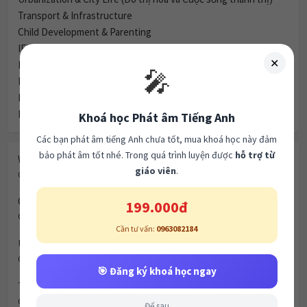
Transport & Infrastructure
Child Development & Parenting
IELTS Writing Task 1: Imprisonment Statistics
✕
IELTS Writing Task 1: Canterbury Town Map
🎤
IELTS Writing Task 1: An Island Development
IELTS Writing Task 1: Glass Recycling Process
IELTS Writing Task 1: Life Cycle of the Honey Bee
Khoá học Phát âm Tiếng Anh
Các bạn phát âm tiếng Anh chưa tốt, mua khoá học này đảm
bảo phát âm tốt nhé. Trong quá trình luyện được
hỗ trợ từ
Women & Marriage
giáo viên
.
05/08/2026
Green Spaces vs. Housing
199.000đ
04/08/2026
Cần tư vấn:
0963082184
Urbanization & City Life (Đô thị hóa và Cuộc sống thành thị)
03/08/2026
🎯 Đăng ký khoá học ngay
Transport & Infrastructure
02/08/2026
Để sau