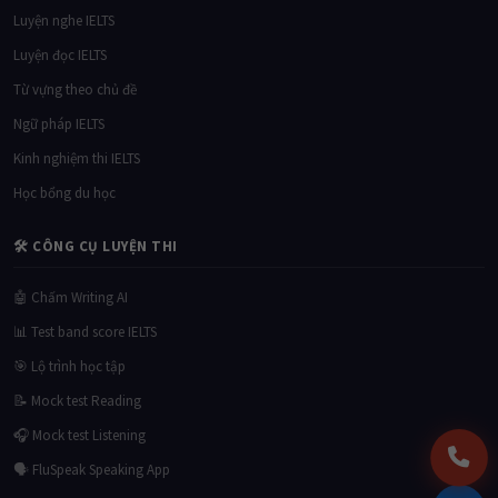
Luyện nghe IELTS
Luyện đọc IELTS
Từ vựng theo chủ đề
Ngữ pháp IELTS
Kinh nghiệm thi IELTS
Học bổng du học
🛠 CÔNG CỤ LUYỆN THI
🤖 Chấm Writing AI
📊 Test band score IELTS
🎯 Lộ trình học tập
📝 Mock test Reading
🎧 Mock test Listening
🗣 FluSpeak Speaking App