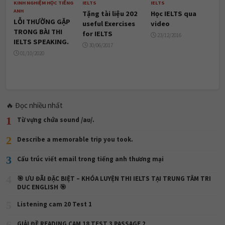
KINH NGHIỆM HỌC TIẾNG
IELTS
IELTS
ANH
Tặng tài liệu 202
Học IELTS qua
LỖI THƯỜNG GẶP
useful Exercises
video
TRONG BÀI THI
for IELTS
23/12/2016
IELTS SPEAKING.
30/06/2017
01/10/2020
🔥 Đọc nhiều nhất
1
Từ vựng chứa sound /aʊ/.
2
Describe a memorable trip you took.
3
Cấu trúc viết email trong tiếng anh thương mại
4
🎯 ƯU ĐÃI ĐẶC BIỆT – KHÓA LUYỆN THI IELTS TẠI TRUNG TÂM TRI
DUC ENGLISH 🎯
5
Listening cam 20 Test 1
6
GIẢI ĐỀ READING CAM 18 TEST 3 PASSAGE 2