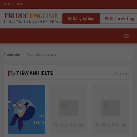
T5, 06/08/2026
TRI DUC
ENGLISH
📝 Đăng ký học
✏️ Chấm writing
TRUNG TÂM TIẾNG ANH HẢI PHÒNG
Trang chủ
›
Tag:
thầy anh ielts
🏷 THẦY ANH IELTS
3 bài viết