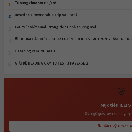
1
Từ vựng chứa sound /aʊ/.
2
Describe a memorable trip you took.
3
Cấu trúc viết email trong tiếng anh thương mại
4
🎯 ƯU ĐÃI ĐẶC BIỆT – KHÓA LUYỆN THI IELTS TẠI TRUNG TÂM TRI DU
5
Listening cam 20 Test 1
6
GIẢI ĐỀ READING CAM 18 TEST 3 PASSAGE 2
🎯
Mục tiêu IELTS 
Đội ngũ giáo viên kinh nghiệ
📝 Đăng ký tư vấn 