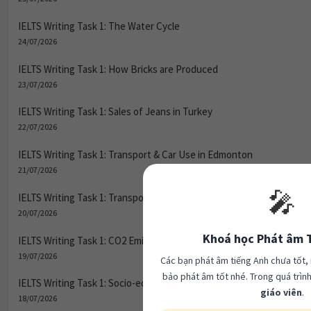
IELTS Writing Task 1: The Water Cycle
24/07/2026
IELTS Writing Task 1: How Bricks are Produced
23/07/2026
IELTS Writing Task 1: Sales of Jeans in Turkey
22/07/2026
IELTS Writing Task 1: Transport & Car Use in Edmonton
21/07/2026
🎤
IELTS Writing Task 1: Transport & Car Use in Edmonton
20/07/2026
Khoá học Phát âm 
IELTS Writing Task 1: CO2 Emissions & Vehicle Numbers
19/07/2026
Các bạn phát âm tiếng Anh chưa tốt
bảo phát âm tốt nhé. Trong quá trìn
IELTS Writing Task 1: Socio-economic Indicators (1994)
giáo viên
.
18/07/2026