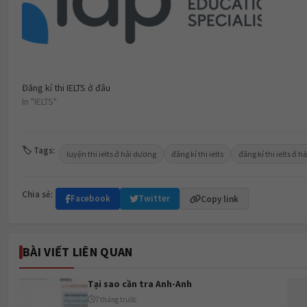
Đăng kí thi IELTS ở đâu
In "IELTS"
🏷 Tags:
luyện thi ielts ở hải dương
đăng kí thi ielts
đăng kí thi ielts ở 
Chia sẻ:
Facebook
Twitter
Copy link
BÀI VIẾT LIÊN QUAN
Tại sao cần tra Anh-Anh
7 tháng trước