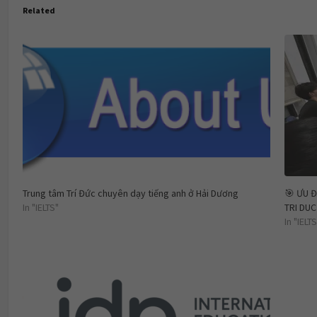
Related
Trung tâm Trí Đức chuyên dạy tiếng anh ở Hải Dương
🎯 ƯU Đ
In "IELTS"
TRI DUC
In "IELTS