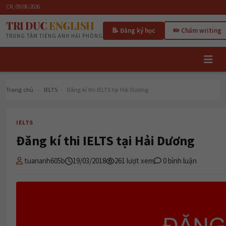
CN, 09/08/2026
TRI DUC
ENGLISH
📝 Đăng ký học
✏️ Chấm writing
TRUNG TÂM TIẾNG ANH HẢI PHÒNG
Trang chủ
›
IELTS
›
Đăng kí thi IELTS tại Hải Dương
IELTS
Đăng kí thi IELTS tại Hải Dương
tuananh605b
19/03/2018
261 lượt xem
0 bình luận