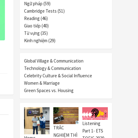
Ngữ pháp (59)
Cambridge Tests (51)
Reading (46)
Giao tiếp (40)
Từ vựng (35)
Kinh nghiệm (29)
.
Global Village & Communication
Technology & Communication
Celebrity Culture & Social Influence
Women & Marriage
Green Spaces vs. Housing
Listening
TRẮC
Part 1- ETS
NGHIỆM THÌ
Home