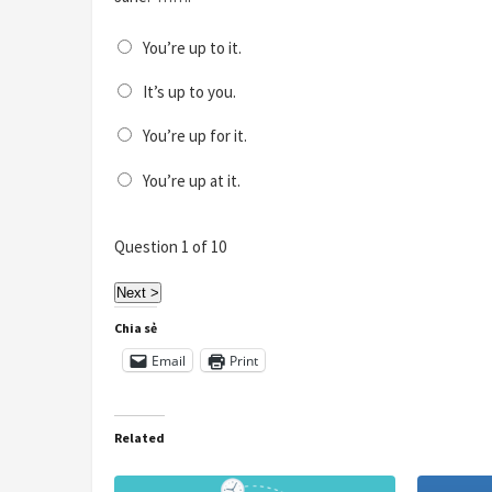
You’re up to it.
It’s up to you.
You’re up for it.
You’re up at it.
Question
1
of 10
Chia sẻ
Email
Print
Related