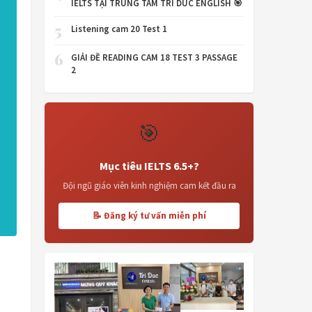
IELTS TẠI TRUNG TÂM TRI DUC ENGLISH 🎯
5
Listening cam 20 Test 1
6
GIẢI ĐỀ READING CAM 18 TEST 3 PASSAGE
2
🎯
Mục tiêu IELTS 6.5+?
Đội ngũ giáo viên kinh nghiệm cam kết đầu ra
📝 Đăng ký tư vấn miễn phí