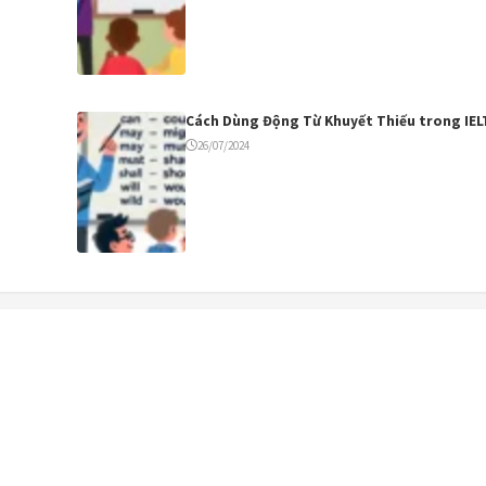
Cách Dùng Động Từ Khuyết Thiếu trong IEL
26/07/2024
✕
🎤
Khoá học Phát âm Tiếng Anh
Các bạn phát âm tiếng Anh chưa tốt, mua khoá học này đảm
bảo phát âm tốt nhé. Trong quá trình luyện được
hỗ trợ từ
giáo viên
.