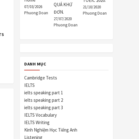
TOEIC 2020.
QUÁ KHỨ
07/03/2026
21/10/2020
ĐƠN.
Phuong Doan
Phuong Doan
27/07/2020
Phuong Doan
TS
DANH MỤC
Cambridge Tests
IELTS
ielts speaking part 1
ielts speaking part 2
ielts speaking part 3
IELTS Vocabulary
IELTS Writing
Kinh Nghiệm Học Tiếng Anh
Listening