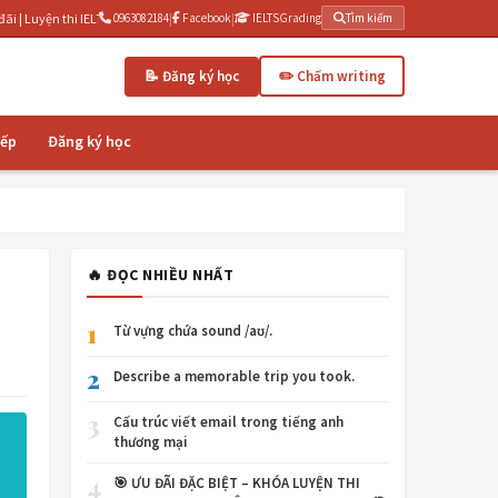
i IELTS cấp tốc 3 tháng | IELTSGrading.com - Chấm writing AI miễn phí
0963082184
|
Facebook
|
IELTSGrading
Tìm kiếm
📝 Đăng ký học
✏️ Chấm writing
iếp
Đăng ký học
🔥 ĐỌC NHIỀU NHẤT
1
Từ vựng chứa sound /aʊ/.
2
Describe a memorable trip you took.
3
Cấu trúc viết email trong tiếng anh
thương mại
4
🎯 ƯU ĐÃI ĐẶC BIỆT – KHÓA LUYỆN THI