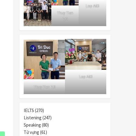
Lop A63
Thuy Tien
7.0
Lop A63
Thuy Tien 7.0
IELTS (270)
Listening (247)
Speaking (80)
Từ vựng (61)