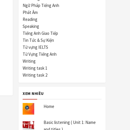
Ngữ Pháp Tiếng Anh
Phát Âm
Reading
Speaking
Tiếng Anh Giao Tiếp
Tin Tức & Sự Kiện
Từ vựng IELTS
Từ Vựng Tiếng Anh
Writing
Writing task 1
Writing task 2
XEM NHIỀU
Home
Basic listening ( Unit 1: Name
and titles )