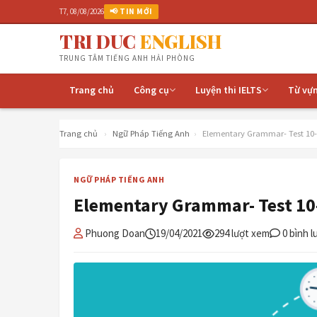
T7, 08/08/2026
📢 TIN MỚI
TRI DUC
ENGLISH
TRUNG TÂM TIẾNG ANH HẢI PHÒNG
Trang chủ
Công cụ
Luyện thi IELTS
Từ vự
Trang chủ
›
Ngữ Pháp Tiếng Anh
›
Elementary Grammar- Test 10- 
NGỮ PHÁP TIẾNG ANH
Elementary Grammar- Test 10-
Phuong Doan
19/04/2021
294 lượt xem
0 bình l