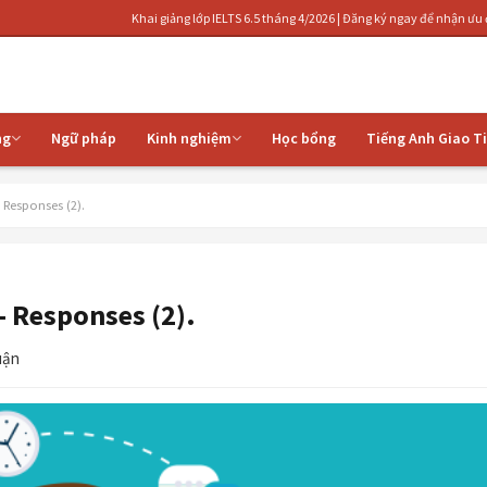
Khai giảng lớp IELTS 6.5 tháng 4/2026 | Đăng ký ngay để nhận ưu đãi | Luyện th
ng
Ngữ pháp
Kinh nghiệm
Học bổng
Tiếng Anh Giao T
Responses (2).
 Responses (2).
uận