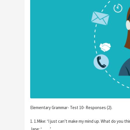
Elementary Grammar- Test 10- Responses (2).
1.
1.Mike: ‘I just can’t make my mind up. What do you thi
Jane: ‘…….’