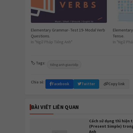
Elementary Grammar- Test 19- Modal Verb
Elementary
Questions.
Tense.
In "Ngữ Pháp Tiếng Anh"
In "Ngữ Phá
🏷 Tags:
tiếng anh giao tiếp
Chia sẻ:
Facebook
Twitter
Copy link
BÀI VIẾT LIÊN QUAN
Cách sử dụng thì hiện t
(Present Simple) tron
Anh