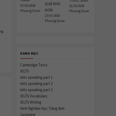
TOEIC 2020.
QUÁ KHỨ
07/03/2026
21/10/2020
ĐƠN.
Phuong Doan
Phuong Doan
27/07/2020
Phuong Doan
TS
DANH MỤC
Cambridge Tests
IELTS
ielts speaking part 1
ielts speaking part 2
ielts speaking part 3
IELTS Vocabulary
IELTS Writing
Kinh Nghiệm Học Tiếng Anh
Listening