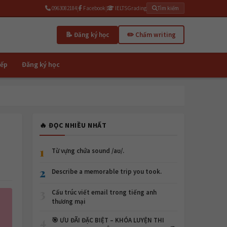
0963082184
|
Facebook
|
IELTSGrading
Tìm kiếm
📝 Đăng ký học
✏️ Chấm writing
iếp
Đăng ký học
🔥 ĐỌC NHIỀU NHẤT
1
Từ vựng chứa sound /aʊ/.
2
Describe a memorable trip you took.
3
Cấu trúc viết email trong tiếng anh
thương mại
4
🎯 ƯU ĐÃI ĐẶC BIỆT – KHÓA LUYỆN THI