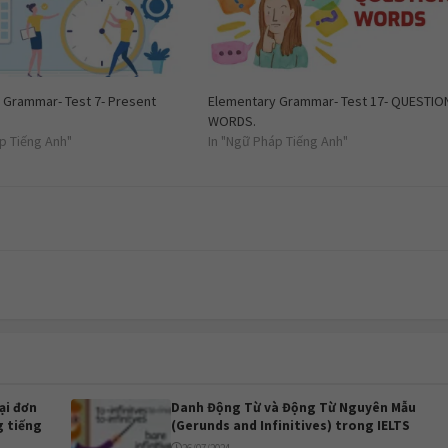
 Grammar- Test 7- Present
Elementary Grammar- Test 17- QUESTIO
WORDS.
p Tiếng Anh"
In "Ngữ Pháp Tiếng Anh"
ại đơn
Danh Động Từ và Động Từ Nguyên Mẫu
g tiếng
(Gerunds and Infinitives) trong IELTS
26/07/2024