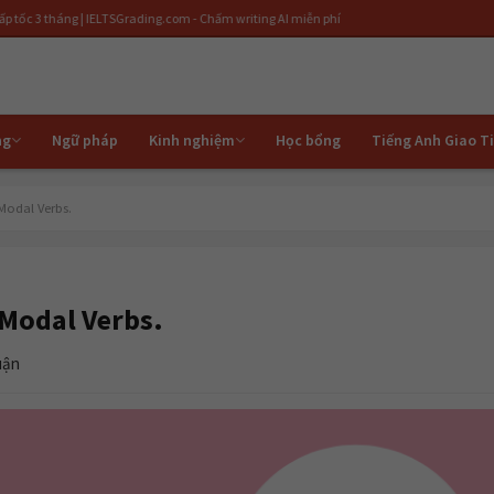
áng | IELTSGrading.com - Chấm writing AI miễn phí
ng
Ngữ pháp
Kinh nghiệm
Học bổng
Tiếng Anh Giao T
Modal Verbs.
 Modal Verbs.
uận