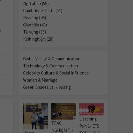
Ngữ pháp (59)
Cambridge Tests (51)
Reading (46)
Giao tiếp (40)
N
Từ vựng (35)
Kinh nghiệm (29)
Global Village & Communication
Technology & Communication
Celebrity Culture & Social Influence
Women & Marriage
Green Spaces vs. Housing
Listening
TRẮC
Part 1- ETS
NGHIỆM THÌ
Home