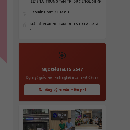
IELTS TẠI TRUNG TÂM TRI DUC ENGLISH 🎯
5
Listening cam 20 Test 1
6
GIẢI ĐỀ READING CAM 18 TEST 3 PASSAGE
2
🎯
Mục tiêu IELTS 6.5+?
Đội ngũ giáo viên kinh nghiệm cam kết đầu ra
📝 Đăng ký tư vấn miễn phí