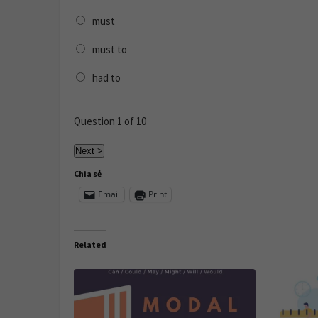
must
must to
had to
Question
1
of 10
Chia sẻ
Email
Print
Related