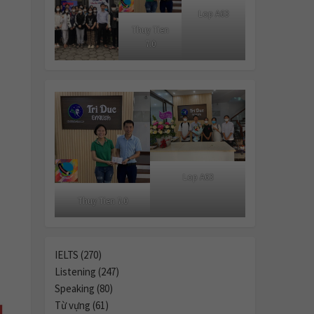
Lop A63
Thuy Tien
7.0
Lop A63
Thuy Tien 7.0
IELTS (270)
Listening (247)
Speaking (80)
Từ vựng (61)