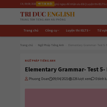
 lớp IELTS 6.5 tháng 4/2026 | Đăng ký ngay để nhận ưu đãi | Luyện thi IELTS cấp tốc 3 th
CN, 09/08/2026
📢 TIN MỚI
TRI DUC
ENGLISH
TRUNG TÂM TIẾNG ANH HẢI PHÒNG
Trang chủ
Công cụ
Luyện thi IELTS
Từ vự
Trang chủ
›
Ngữ Pháp Tiếng Anh
›
Elementary Grammar- Test 5- 
NGỮ PHÁP TIẾNG ANH
Elementary Grammar- Test 5-
Phuong Doan
09/04/2021
226 lượt xem
0 bình l