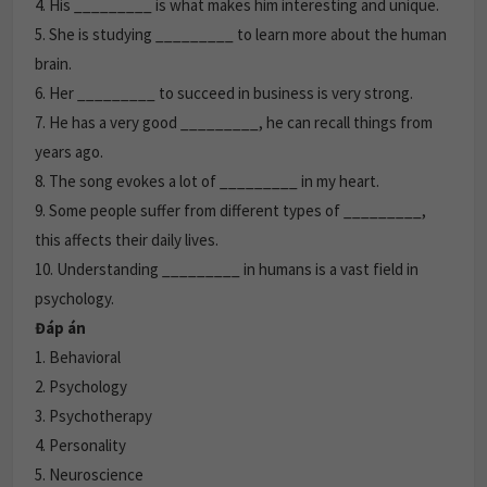
4. His _________ is what makes him interesting and unique.
5. She is studying _________ to learn more about the human
brain.
6. Her _________ to succeed in business is very strong.
7. He has a very good _________, he can recall things from
years ago.
8. The song evokes a lot of _________ in my heart.
9. Some people suffer from different types of _________,
this affects their daily lives.
10. Understanding _________ in humans is a vast field in
psychology.
Đáp án
1. Behavioral
2. Psychology
3. Psychotherapy
4. Personality
5. Neuroscience