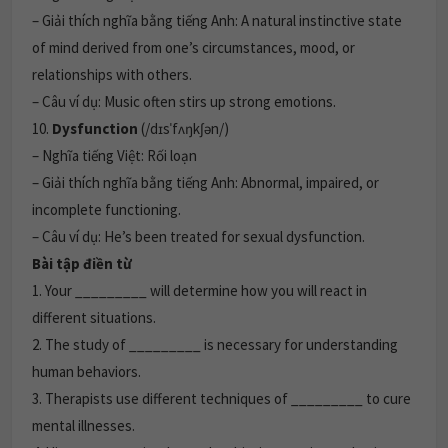
– Giải thích nghĩa bằng tiếng Anh: A natural instinctive state
of mind derived from one’s circumstances, mood, or
relationships with others.
– Câu ví dụ: Music often stirs up strong emotions.
10.
Dysfunction
(/dɪsˈfʌŋkʃən/)
– Nghĩa tiếng Việt: Rối loạn
– Giải thích nghĩa bằng tiếng Anh: Abnormal, impaired, or
incomplete functioning.
– Câu ví dụ: He’s been treated for sexual dysfunction.
Bài tập điền từ
1. Your _________ will determine how you will react in
different situations.
2. The study of _________ is necessary for understanding
human behaviors.
3. Therapists use different techniques of _________ to cure
mental illnesses.