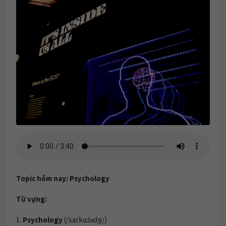
Topic hôm nay: Psychology
Từ vựng:
1.
Psychology
(/saɪˈkɑːlədʒi/)