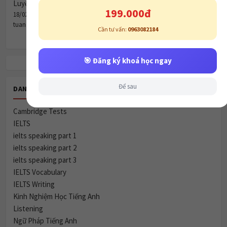
Luyện nghe topic: clothes (unit 3)
199.000đ
18/02/2019
tuananh605b
Cần tư vấn:
0963082184
🎯 Đăng ký khoá học ngay
Để sau
DANH MỤC
Cambridge Tests
IELTS
ielts speaking part 1
ielts speaking part 2
ielts speaking part 3
IELTS Vocabulary
IELTS Writing
Kinh Nghiệm Học Tiếng Anh
Listening
Ngữ Pháp Tiếng Anh