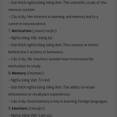
– Giải thích nghĩa bằng tiếng Anh: The scientific study of the
nervous system.
– Câu ví dụ: Her interest in learning and memory led to a
career in neuroscience.
7.
Motivation
(/ˌmoʊtɪˈveɪʃn/)
– Nghĩa tiếng Việt: Động lực
– Giải thích nghĩa bằng tiếng Anh: The reasons or intent
behind one’s actions or behaviors.
– Câu ví dụ: His teachers wonder how to increase his
motivation to study.
8.
Memory
(/ˈmɛməri/)
– Nghĩa tiếng Việt: Trí nhớ
– Giải thích nghĩa bằng tiếng Anh: The ability to retain
information or recall past experiences.
– Câu ví dụ: Good memory is key in learning foreign languages.
9.
Emotion
(/ɪˈmoʊʃn/)
– Nghĩa tiếng Việt: Cảm xúc