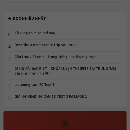
🔥 ĐỌC NHIỀU NHẤT
1
Từ vựng chứa sound /aʊ/.
2
Describe a memorable trip you took.
3
Cấu trúc viết email trong tiếng anh thương mại
4
🎯 ƯU ĐÃI ĐẶC BIỆT – KHÓA LUYỆN THI IELTS TẠI TRUNG TÂM
TRI DUC ENGLISH 🎯
5
Listening cam 20 Test 1
6
GIẢI ĐỀ READING CAM 18 TEST 3 PASSAGE 2
🎯