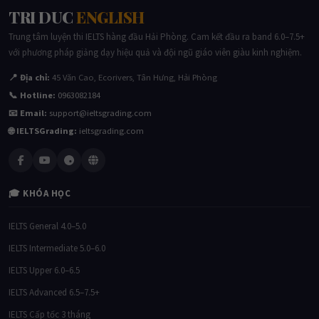
TRI DUC
ENGLISH
Trung tâm luyện thi IELTS hàng đầu Hải Phòng. Cam kết đầu ra band 6.0–7.5+
với phương pháp giảng dạy hiệu quả và đội ngũ giáo viên giàu kinh nghiệm.
📍 Địa chỉ:
45 Văn Cao, Ecorivers, Tân Hưng, Hải Phòng
📞 Hotline:
0963082184
📧 Email:
support@ieltsgrading.com
🌐 IELTSGrading:
ieltsgrading.com
🎓 KHÓA HỌC
IELTS General 4.0–5.0
IELTS Intermediate 5.0–6.0
IELTS Upper 6.0–6.5
IELTS Advanced 6.5–7.5+
IELTS Cấp tốc 3 tháng