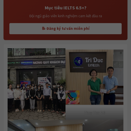
Mục tiêu IELTS 6.5+?
Đội ngũ giáo viên kinh nghiệm cam kết đầu ra
📝 Đăng ký tư vấn miễn phí
Thuy Tien 7.0