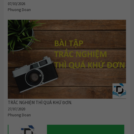
07/03/2026
Phuong Doan
TRẮC NGHIỆM THÌ QUÁ KHỨ ĐƠN.
27/07/2020
Phuong Doan