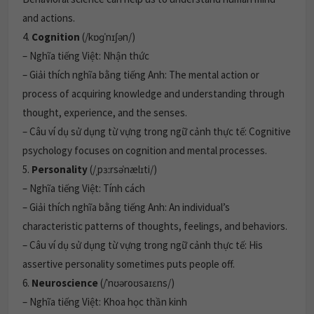
and actions.
4.
Cognition
(/kɒɡˈnɪʃən/)
– Nghĩa tiếng Việt: Nhận thức
– Giải thích nghĩa bằng tiếng Anh: The mental action or
process of acquiring knowledge and understanding through
thought, experience, and the senses.
– Câu ví dụ sử dụng từ vựng trong ngữ cảnh thực tế: Cognitive
psychology focuses on cognition and mental processes.
5.
Personality
(/ˌpɜːrsəˈnælɪti/)
– Nghĩa tiếng Việt: Tính cách
– Giải thích nghĩa bằng tiếng Anh: An individual’s
characteristic patterns of thoughts, feelings, and behaviors.
– Câu ví dụ sử dụng từ vựng trong ngữ cảnh thực tế: His
assertive personality sometimes puts people off.
6.
Neuroscience
(/ˈnʊəroʊsaɪɛns/)
– Nghĩa tiếng Việt: Khoa học thần kinh