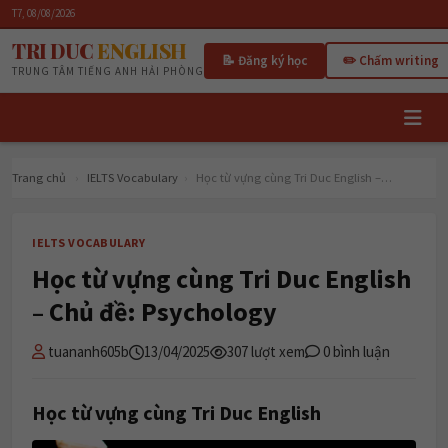
T7, 08/08/2026
TRI DUC
ENGLISH
📝 Đăng ký học
✏️ Chấm writing
TRUNG TÂM TIẾNG ANH HẢI PHÒNG
Trang chủ
›
IELTS Vocabulary
›
Học từ vựng cùng Tri Duc English –…
IELTS VOCABULARY
Học từ vựng cùng Tri Duc English
– Chủ đề: Psychology
tuananh605b
13/04/2025
307 lượt xem
0 bình luận
Học từ vựng cùng Tri Duc English