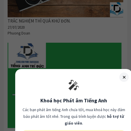
TRẮC NGHIỆM THÌ QUÁ KHỨ ĐƠN.
27/07/2020
Phuong Doan
✕
🎤
Khoá học Phát âm Tiếng Anh
Các bạn phát âm tiếng Anh chưa tốt, mua khoá học này đảm
bảo phát âm tốt nhé. Trong quá trình luyện được
hỗ trợ từ
giáo viên
.