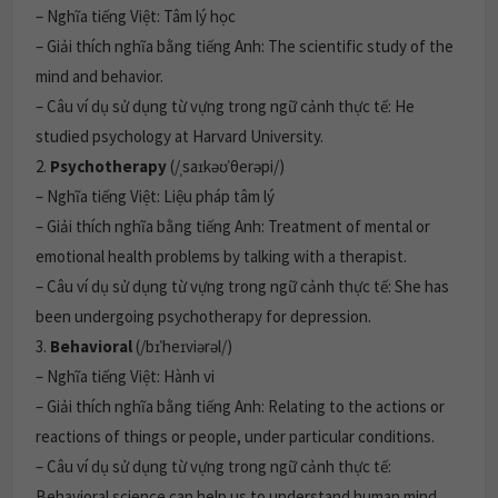
– Nghĩa tiếng Việt: Tâm lý học
– Giải thích nghĩa bằng tiếng Anh: The scientific study of the
mind and behavior.
– Câu ví dụ sử dụng từ vựng trong ngữ cảnh thực tế: He
studied psychology at Harvard University.
2.
Psychotherapy
(/ˌsaɪkəʊˈθerəpi/)
– Nghĩa tiếng Việt: Liệu pháp tâm lý
– Giải thích nghĩa bằng tiếng Anh: Treatment of mental or
emotional health problems by talking with a therapist.
– Câu ví dụ sử dụng từ vựng trong ngữ cảnh thực tế: She has
been undergoing psychotherapy for depression.
3.
Behavioral
(/bɪˈheɪviərəl/)
– Nghĩa tiếng Việt: Hành vi
– Giải thích nghĩa bằng tiếng Anh: Relating to the actions or
reactions of things or people, under particular conditions.
– Câu ví dụ sử dụng từ vựng trong ngữ cảnh thực tế:
Behavioral science can help us to understand human mind