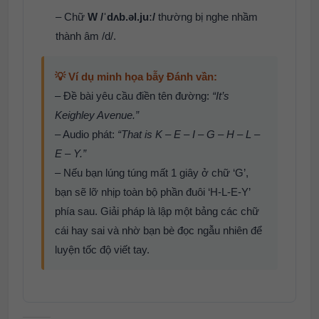
– Chữ
W /ˈdʌb.əl.juː/
thường bị nghe nhầm
thành âm /d/.
💡 Ví dụ minh họa bẫy Đánh vần:
– Đề bài yêu cầu điền tên đường:
“It’s
Keighley Avenue.”
– Audio phát:
“That is K – E – I – G – H – L –
E – Y.”
– Nếu bạn lúng túng mất 1 giây ở chữ ‘G’,
bạn sẽ lỡ nhịp toàn bộ phần đuôi ‘H-L-E-Y’
phía sau. Giải pháp là lập một bảng các chữ
cái hay sai và nhờ bạn bè đọc ngẫu nhiên để
luyện tốc độ viết tay.