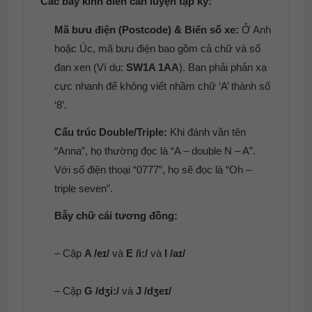
Các bẫy kinh điển cần luyện tập kỹ:
Mã bưu điện (Postcode) & Biển số xe:
Ở Anh
hoặc Úc, mã bưu điện bao gồm cả chữ và số
đan xen (Ví dụ:
SW1A 1AA
). Bạn phải phản xạ
cực nhanh để không viết nhầm chữ ‘A’ thành số
‘8’.
Cấu trúc Double/Triple:
Khi đánh vần tên
“Anna”, họ thường đọc là “A – double N – A”.
Với số điện thoại “0777”, họ sẽ đọc là “Oh –
triple seven”.
Bẫy chữ cái tương đồng:
– Cặp
A /eɪ/
và
E /i:/
và
I /aɪ/
– Cặp
G /dʒi:/
và
J /dʒeɪ/