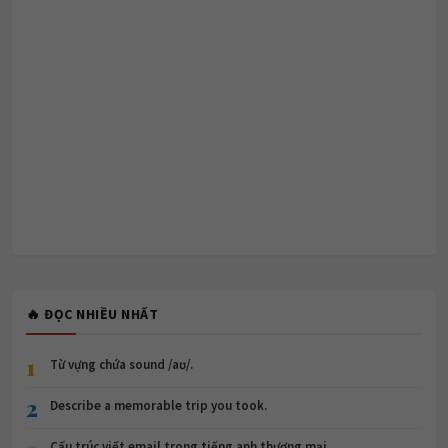
🔥 ĐỌC NHIỀU NHẤT
1
Từ vựng chứa sound /aʊ/.
2
Describe a memorable trip you took.
Cấu trúc viết email trong tiếng anh thương mại