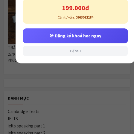
199.000đ
Cần tư vấn:
0963082184
🎯 Đăng ký khoá học ngay
TRẮC NGHIỆM THÌ QUÁ KHỨ ĐƠN.
Để sau
27/07/2020
Phuong Doan
DANH MỤC
Cambridge Tests
IELTS
ielts speaking part 1
ielts speaking part 2