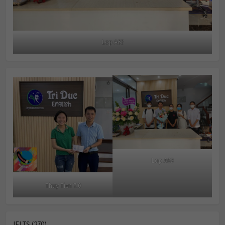
Lop A63
Lop A63
Thuy Tien 7.0
IELTS (270)