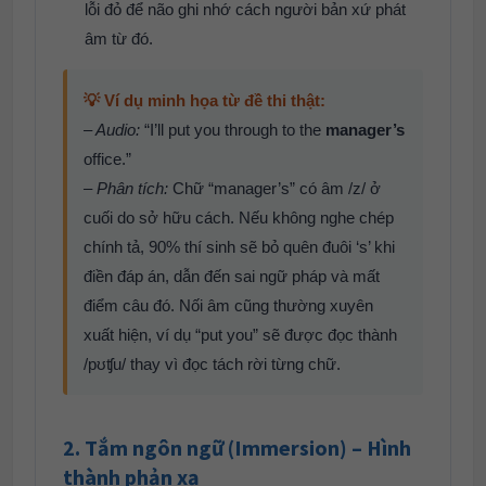
lỗi đỏ để não ghi nhớ cách người bản xứ phát
âm từ đó.
💡 Ví dụ minh họa từ đề thi thật:
– Audio:
“I’ll put you through to the
manager’s
office.”
– Phân tích:
Chữ “manager’s” có âm /z/ ở
cuối do sở hữu cách. Nếu không nghe chép
chính tả, 90% thí sinh sẽ bỏ quên đuôi ‘s’ khi
điền đáp án, dẫn đến sai ngữ pháp và mất
điểm câu đó. Nối âm cũng thường xuyên
xuất hiện, ví dụ “put you” sẽ được đọc thành
/pʊʧu/ thay vì đọc tách rời từng chữ.
2. Tắm ngôn ngữ (Immersion) – Hình
thành phản xạ