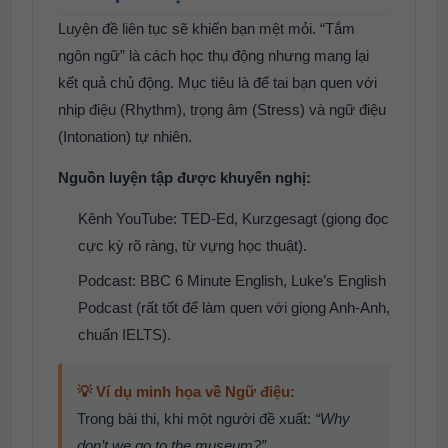
Luyện đề liên tục sẽ khiến bạn mệt mỏi. “Tắm
ngôn ngữ” là cách học thụ động nhưng mang lại
kết quả chủ động. Mục tiêu là để tai bạn quen với
nhịp điệu (Rhythm), trọng âm (Stress) và ngữ điệu
(Intonation) tự nhiên.
Nguồn luyện tập được khuyến nghị:
Kênh YouTube: TED-Ed, Kurzgesagt (giọng đọc
cực kỳ rõ ràng, từ vựng học thuật).
Podcast: BBC 6 Minute English, Luke’s English
Podcast (rất tốt để làm quen với giọng Anh-Anh,
chuẩn IELTS).
💡 Ví dụ minh họa về Ngữ điệu:
Trong bài thi, khi một người đề xuất:
“Why
don’t we go to the museum?”