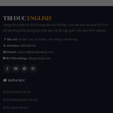
TRI DUC
ENGLISH
Trung tâm luyện thi IELTS hàng đầu Hải Phòng. Cam kết đầu ra band 6.0–7.5+
với phương pháp giảng dạy hiệu quả và đội ngũ giáo viên giàu kinh nghiệm.
📍 Địa chỉ:
45 Văn Cao, Ecorivers, Tân Hưng, Hải Phòng
📞 Hotline:
0963082184
📧 Email:
support@ieltsgrading.com
🌐 IELTSGrading:
ieltsgrading.com
🎓 KHÓA HỌC
IELTS General 4.0–5.0
IELTS Intermediate 5.0–6.0
IELTS Upper 6.0–6.5