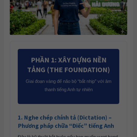
PHẦN 1: XÂY DỰNG NỀN
TẢNG (THE FOUNDATION)
Giai đoạn vàng để não bộ “bắt nhịp” với âm
thanh tiếng Anh tự nhiên
1. Nghe chép chính tả (Dictation) –
Phương pháp chữa “Điếc” tiếng Anh
Đây là kỹ thuật bắt buộc nếu bạn muốn vượt band