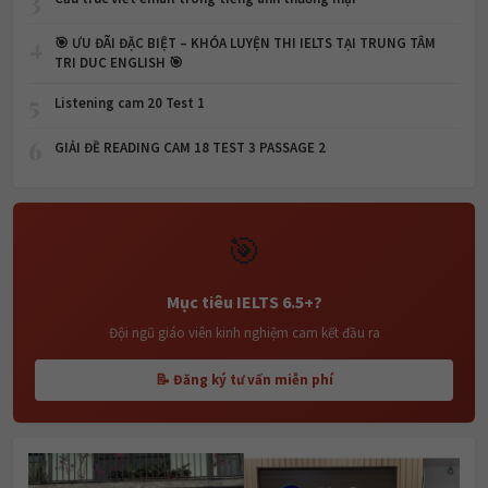
3
4
🎯 ƯU ĐÃI ĐẶC BIỆT – KHÓA LUYỆN THI IELTS TẠI TRUNG TÂM
TRI DUC ENGLISH 🎯
5
Listening cam 20 Test 1
6
GIẢI ĐỀ READING CAM 18 TEST 3 PASSAGE 2
🎯
Mục tiêu IELTS 6.5+?
Đội ngũ giáo viên kinh nghiệm cam kết đầu ra
📝 Đăng ký tư vấn miễn phí