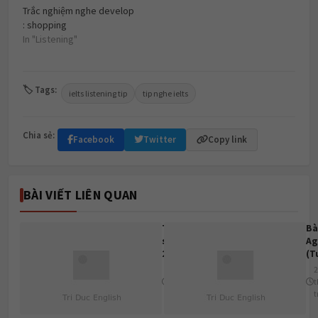
Trắc nghiệm nghe develop
: shopping
In "Listening"
🏷 Tags:
ielts listening tip
tip nghe ielts
Chia sẻ:
Facebook
Twitter
Copy link
BÀI VIẾT LIÊN QUAN
Tuyển
Bà
sinh
Ag
2026:
(T
Học
tá
2
2
phí &
tháng
t
Bảng
trước
t
quy
đổi