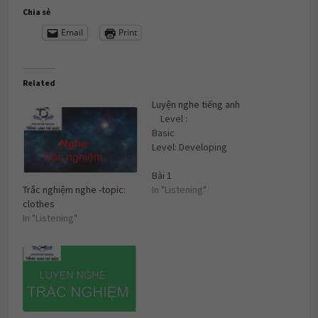
Chia sẻ
Email
Print
Related
Luyện nghe tiếng anh
Level :
Basic
Level: Developing
Bài 1
Bài 1Bài 2 Bài 3 Bài 4 Bài
In "Listening"
Trắc nghiệm nghe -topic:
5 Bài 6 Bài 7.....
clothes
In "Listening"