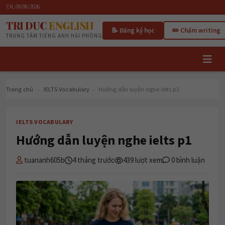
CN, 09/08/2026
TRI DUC
ENGLISH
📝 Đăng ký học
✏️ Chấm writing
TRUNG TÂM TIẾNG ANH HẢI PHÒNG
Trang chủ
›
IELTS Vocabulary
›
Hướng dẫn luyện nghe ielts p1
IELTS VOCABULARY
Hướng dẫn luyện nghe ielts p1
tuananh605b
4 tháng trước
439 lượt xem
0 bình luận