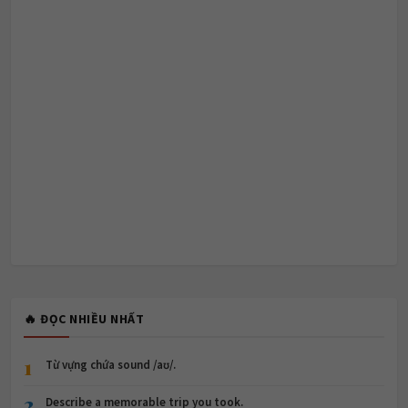
🔥 ĐỌC NHIỀU NHẤT
1
Từ vựng chứa sound /aʊ/.
2
Describe a memorable trip you took.