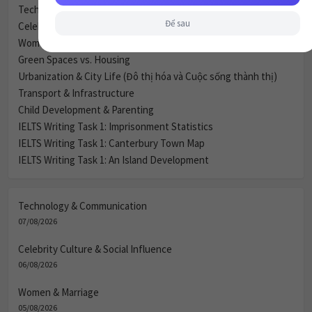
Technology & Communication
Để sau
Celebrity Culture & Social Influence
Women & Marriage
Green Spaces vs. Housing
Urbanization & City Life (Đô thị hóa và Cuộc sống thành thị)
Transport & Infrastructure
Child Development & Parenting
IELTS Writing Task 1: Imprisonment Statistics
IELTS Writing Task 1: Canterbury Town Map
IELTS Writing Task 1: An Island Development
Technology & Communication
07/08/2026
Celebrity Culture & Social Influence
06/08/2026
Women & Marriage
05/08/2026