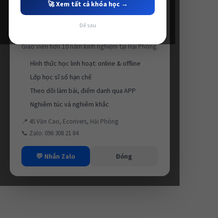
🚀 Xem tất cả khóa học →
Để sau
Luyện thi IELTS cùng Thầy Anh IELTS
Giáo viên hơn 10 năm kinh nghiệm tại Hải Phòng.
Hình thức học linh hoạt: online & offline
Lớp học sĩ số hạn chế
Theo dõi làm bài, điểm danh qua APP
Nghiêm túc và nghiêm khắc
📍 45 Văn Cao, Ecorivers, Hải Phòng
📞 Zalo: 096 308 21 84
💬 Nhắn Zalo
Đóng