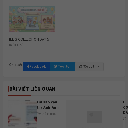
IELTS COLLECTION DAY 5
In "IELTS"
Chia sẻ:
Facebook
Twitter
Copy link
BÀI VIẾT LIÊN QUAN
Tại sao cần
IE
tra Anh-Anh
CO
DA
6 tháng trước
7