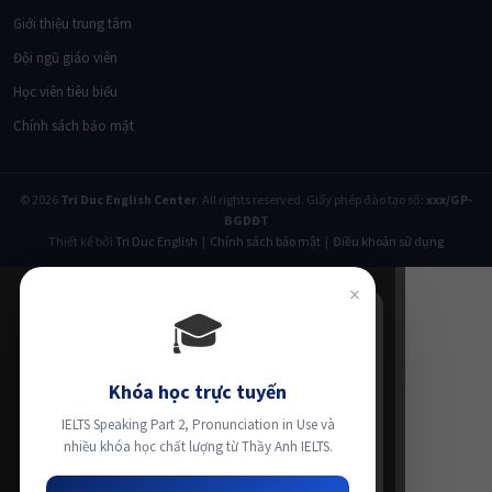
Giới thiệu trung tâm
Đội ngũ giáo viên
Học viên tiêu biểu
Chính sách bảo mật
© 2026
Tri Duc English Center
. All rights reserved. Giấy phép đào tạo số:
xxx/GP-
BGDĐT
Thiết kế bởi
Tri Duc English
|
Chính sách bảo mật
|
Điều khoản sử dụng
×
🎓
Khóa học trực tuyến
IELTS Speaking Part 2, Pronunciation in Use và
nhiều khóa học chất lượng từ Thầy Anh IELTS.