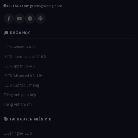
🌐 IELTSGrading:
ieltsgrading.com
🎓 KHÓA HỌC
IELTS General 4.0–5.0
IELTS Intermediate 5.0–6.0
IELTS Upper 6.0–6.5
IELTS Advanced 6.5–7.5+
IELTS Cấp tốc 3 tháng
Tiếng Anh giao tiếp
Tiếng Anh trẻ em
📚 TÀI NGUYÊN MIỄN PHÍ
Luyện nghe IELTS