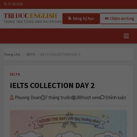
T6, 07/08/2026
TRI DUC
ENGLISH
📝 Đăng ký học
✏️ Chấm writing
TRUNG TÂM TIẾNG ANH HẢI PHÒNG
Trang chủ
›
IELTS
›
IELTS COLLECTION DAY 2
IELTS
IELTS COLLECTION DAY 2
Phuong Doan
7 tháng trước
269 lượt xem
0 bình luận