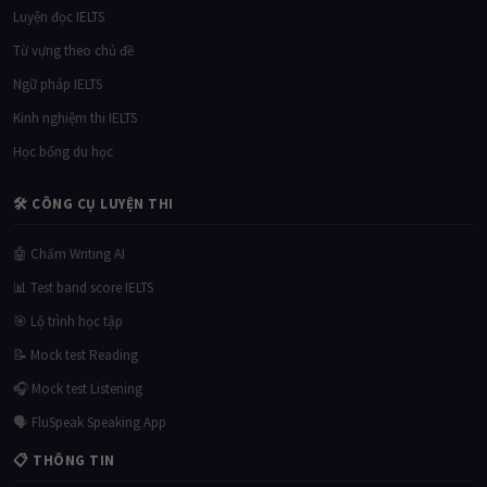
Luyện đọc IELTS
Từ vựng theo chủ đề
Ngữ pháp IELTS
Kinh nghiệm thi IELTS
Học bổng du học
🛠 CÔNG CỤ LUYỆN THI
🤖 Chấm Writing AI
📊 Test band score IELTS
🎯 Lộ trình học tập
📝 Mock test Reading
🎧 Mock test Listening
🗣 FluSpeak Speaking App
📋 THÔNG TIN