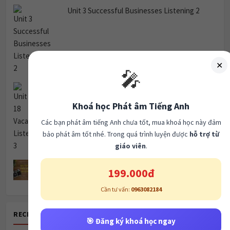
Unit 3 Successful Businesses Listening 2
✕
🎤
Unit 18 Vacations Listening 3
Khoá học Phát âm Tiếng Anh
Các bạn phát âm tiếng Anh chưa tốt, mua khoá học này đảm
bảo phát âm tốt nhé. Trong quá trình luyện được
hỗ trợ từ
giáo viên
.
TRẮC NGHIỆM THÌ QUÁ KHỨ ĐƠN.
199.000đ
Cần tư vấn:
0963082184
RECENT POSTS
🎯 Đăng ký khoá học ngay