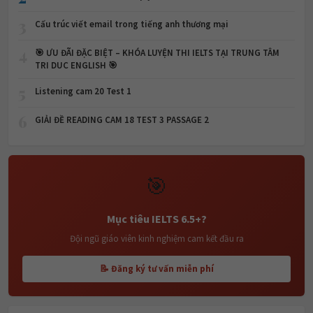
3
Cấu trúc viết email trong tiếng anh thương mại
4
🎯 ƯU ĐÃI ĐẶC BIỆT – KHÓA LUYỆN THI IELTS TẠI TRUNG TÂM
TRI DUC ENGLISH 🎯
5
Listening cam 20 Test 1
6
GIẢI ĐỀ READING CAM 18 TEST 3 PASSAGE 2
🎯
Mục tiêu IELTS 6.5+?
Đội ngũ giáo viên kinh nghiệm cam kết đầu ra
📝 Đăng ký tư vấn miễn phí