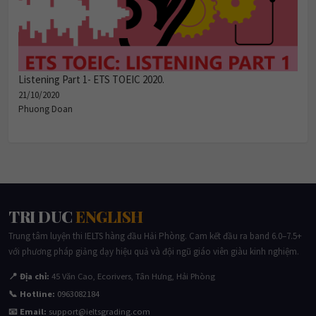
Listening Part 1- ETS TOEIC 2020.
21/10/2020
Phuong Doan
TRI DUC
ENGLISH
Trung tâm luyện thi IELTS hàng đầu Hải Phòng. Cam kết đầu ra band 6.0–7.5+
với phương pháp giảng dạy hiệu quả và đội ngũ giáo viên giàu kinh nghiệm.
📍 Địa chỉ:
45 Văn Cao, Ecorivers, Tân Hưng, Hải Phòng
📞 Hotline:
0963082184
📧 Email:
support@ieltsgrading.com