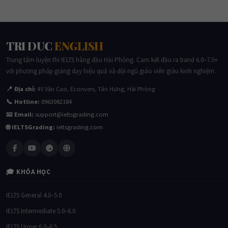
TRI DUC
ENGLISH
Trung tâm luyện thi IELTS hàng đầu Hải Phòng. Cam kết đầu ra band 6.0–7.5+
với phương pháp giảng dạy hiệu quả và đội ngũ giáo viên giàu kinh nghiệm.
📍 Địa chỉ:
45 Văn Cao, Ecorivers, Tân Hưng, Hải Phòng
📞 Hotline:
0963082184
📧 Email:
support@ieltsgrading.com
🌐 IELTSGrading:
ieltsgrading.com
🎓 KHÓA HỌC
IELTS General 4.0–5.0
IELTS Intermediate 5.0–6.0
IELTS Upper 6.0–6.5