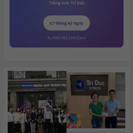
Tiếng Anh Trí Đức
👉 Đăng ký ngay
📞 0963.082.184 (Zalo)