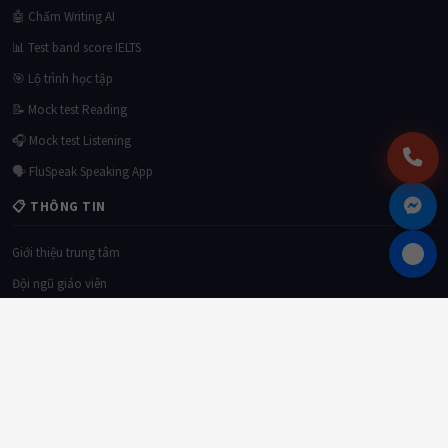
🤖 Chấm Writing AI
📊 Test band score IELTS
🎯 Lộ trình học tập
📝 Mock test Reading
🎧 Mock test Listening
🗣 FluSpeak Speaking App
📋 THÔNG TIN
Giới thiệu trung tâm
Đội ngũ giáo viên
Học viên tiêu biểu
Chính sách bảo mật
© 2026
Tri Duc English Center
. All rights reserved. Giấy phép đào tạo số:
xxx/GP-
BGDĐT