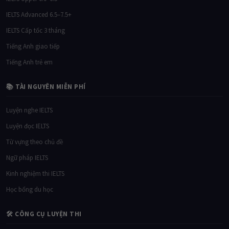
IELTS Advanced 6.5–7.5+
IELTS Cấp tốc 3 tháng
Tiếng Anh giao tiếp
Tiếng Anh trẻ em
📚 TÀI NGUYÊN MIỄN PHÍ
Luyện nghe IELTS
Luyện đọc IELTS
Từ vựng theo chủ đề
Ngữ pháp IELTS
Kinh nghiệm thi IELTS
Học bổng du học
🛠 CÔNG CỤ LUYỆN THI