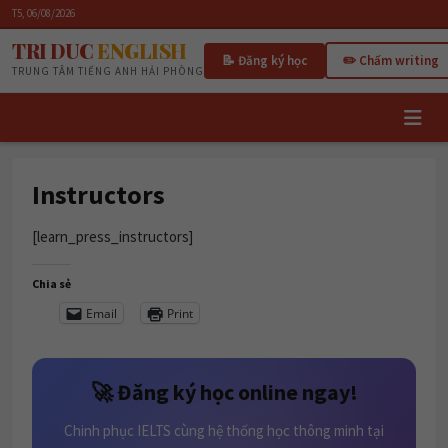
T5, 06/08/2026
TRI DUC
ENGLISH
📝 Đăng ký học
✏️ Chấm writing
TRUNG TÂM TIẾNG ANH HẢI PHÒNG
Instructors
[learn_press_instructors]
Chia sẻ
Email
Print
🚀 Đăng ký học online ngay!
Chinh phục IELTS cùng hệ thống học thông minh tại