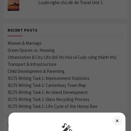
Luyện nghe chủ đề: Air Travel Unit 1.
RECENT POSTS
Women & Marriage
Green Spaces vs. Housing
Urbanization & City Life (Đô thị hóa và Cuộc sống thành thị)
Transport & Infrastructure
Child Development & Parenting
IELTS Writing Task 1: Imprisonment Statistics
IELTS Writing Task 1: Canterbury Town Map
IELTS Writing Task 1: An Island Development
IELTS Writing Task 1: Glass Recycling Process
IELTS Writing Task 1: Life Cycle of the Honey Bee
✕
🎤
Women & Marriage