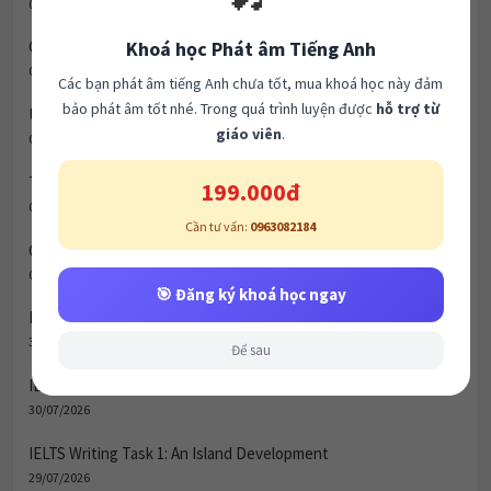
05/08/2026
Khoá học Phát âm Tiếng Anh
Green Spaces vs. Housing
04/08/2026
Các bạn phát âm tiếng Anh chưa tốt, mua khoá học này đảm
bảo phát âm tốt nhé. Trong quá trình luyện được
hỗ trợ từ
Urbanization & City Life (Đô thị hóa và Cuộc sống thành thị)
giáo viên
.
03/08/2026
Transport & Infrastructure
199.000đ
02/08/2026
Cần tư vấn:
0963082184
Child Development & Parenting
01/08/2026
🎯 Đăng ký khoá học ngay
IELTS Writing Task 1: Imprisonment Statistics
31/07/2026
Để sau
IELTS Writing Task 1: Canterbury Town Map
30/07/2026
IELTS Writing Task 1: An Island Development
29/07/2026