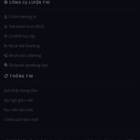
🛠 CÔNG CỤ LUYỆN THI
🤖 Chấm Writing AI
📊 Test band score IELTS
🎯 Lộ trình học tập
📝 Mock test Reading
🎧 Mock test Listening
🗣 FluSpeak Speaking App
📋 THÔNG TIN
Giới thiệu trung tâm
Đội ngũ giáo viên
Học viên tiêu biểu
Chính sách bảo mật