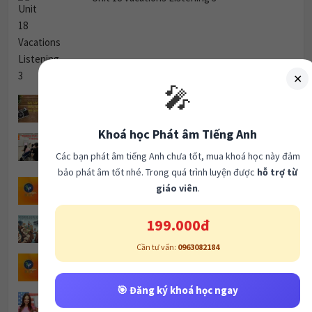
✕
🎤
TRẮC NGHIỆM THÌ QUÁ KHỨ ĐƠN.
Khoá học Phát âm Tiếng Anh
GIẢI ĐỀ Cambridge IELTS 19 – Test 4: Reading
Các bạn phát âm tiếng Anh chưa tốt, mua khoá học này đảm
Passage 1
bảo phát âm tốt nhé. Trong quá trình luyện được
hỗ trợ từ
Unit 2 Plans Listening 3
giáo viên
.
199.000đ
Why Are Women Leaving Science Careers?
Cần tư vấn:
0963082184
Unit 12 Urban Life Listening 3
🎯 Đăng ký khoá học ngay
Khóa học