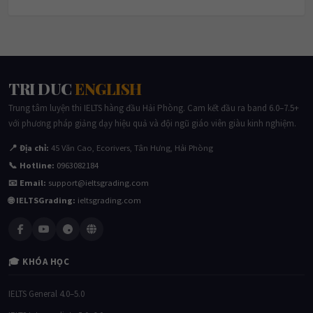
TRI DUC
ENGLISH
Trung tâm luyện thi IELTS hàng đầu Hải Phòng. Cam kết đầu ra band 6.0–7.5+
với phương pháp giảng dạy hiệu quả và đội ngũ giáo viên giàu kinh nghiệm.
📍 Địa chỉ:
45 Văn Cao, Ecorivers, Tân Hưng, Hải Phòng
📞 Hotline:
0963082184
📧 Email:
support@ieltsgrading.com
🌐 IELTSGrading:
ieltsgrading.com
🎓 KHÓA HỌC
IELTS General 4.0–5.0