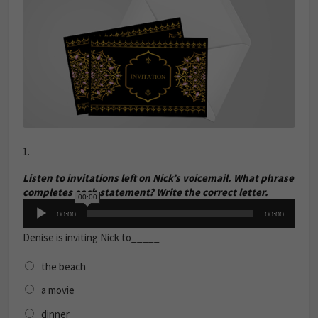
1.
Listen to invitations left on Nick’s voicemail. What phrase
completes each statement? Write the correct letter.
00:00
Audio
00:00
00:00
Player
Denise is inviting Nick to_____
the beach
a movie
dinner