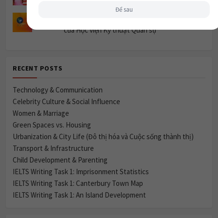
Để sau
Tuyển sinh 2026: Học phí & Bảng quy đổi IELTS
của Học viện Kỹ thuật Quân sự
RECENT POSTS
Technology & Communication
Celebrity Culture & Social Influence
Women & Marriage
Green Spaces vs. Housing
Urbanization & City Life (Đô thị hóa và Cuộc sống thành thị)
Transport & Infrastructure
Child Development & Parenting
IELTS Writing Task 1: Imprisonment Statistics
IELTS Writing Task 1: Canterbury Town Map
IELTS Writing Task 1: An Island Development