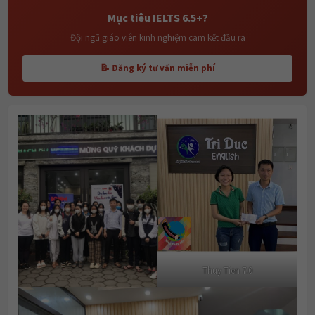
Mục tiêu IELTS 6.5+?
Đội ngũ giáo viên kinh nghiệm cam kết đầu ra
📝 Đăng ký tư vấn miễn phí
Thuy Tien 7.0