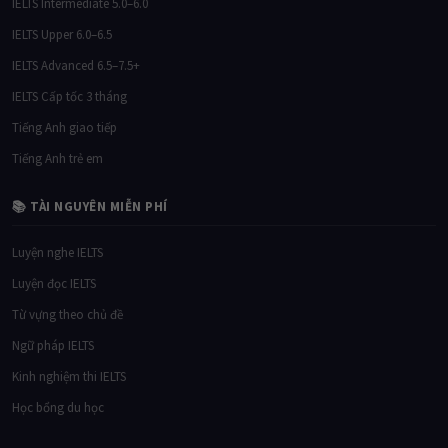
IELTS Intermediate 5.0–6.0
IELTS Upper 6.0–6.5
IELTS Advanced 6.5–7.5+
IELTS Cấp tốc 3 tháng
Tiếng Anh giao tiếp
Tiếng Anh trẻ em
📚 TÀI NGUYÊN MIỄN PHÍ
Luyện nghe IELTS
Luyện đọc IELTS
Từ vựng theo chủ đề
Ngữ pháp IELTS
Kinh nghiệm thi IELTS
Học bổng du học