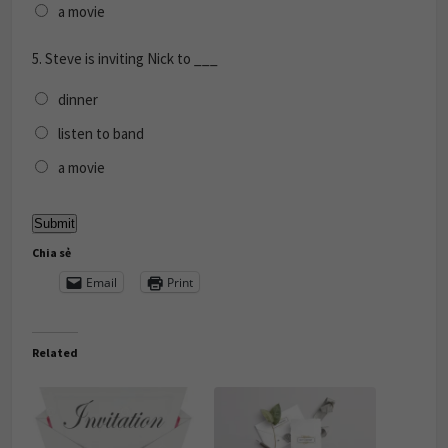
a movie
5.
Steve is inviting Nick to ___
dinner
listen to band
a movie
Chia sẻ
Email
Print
Related