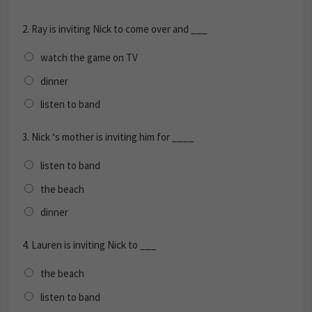
2.
Ray is inviting Nick to come over and ___
watch the game on TV
dinner
listen to band
3.
Nick ‘s mother is inviting him for ____
listen to band
the beach
dinner
4.
Lauren is inviting Nick to ___
the beach
listen to band