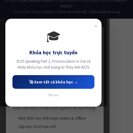
© 2026
Tri Duc English Center
. All rights reserved. Giấy phép đào tạo số:
xxx/GP-
BGDĐT
Thiết kế bởi
Tri Duc English
|
Chính sách bảo mật
|
Điều khoản sử dụng
×
🎓
Khóa học trực tuyến
IELTS Speaking Part 2, Pronunciation in Use và
nhiều khóa học chất lượng từ Thầy Anh IELTS.
🚀 Xem tất cả khóa học →
Để sau
Luyện thi IELTS cùng Thầy Anh IELTS
Giáo viên hơn 10 năm kinh nghiệm tại Hải Phòng.
Hình thức học linh hoạt: online & offline
Lớp học sĩ số hạn chế