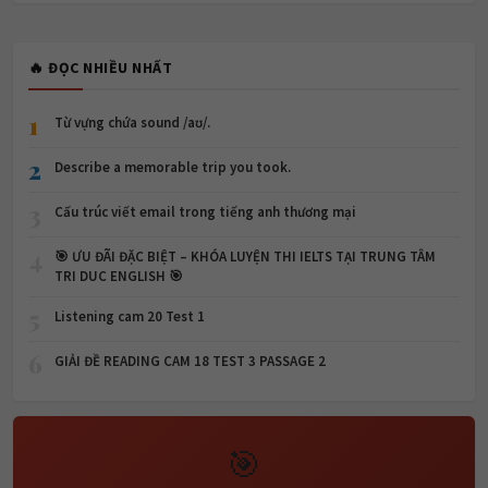
🔥 ĐỌC NHIỀU NHẤT
1
Từ vựng chứa sound /aʊ/.
2
Describe a memorable trip you took.
3
Cấu trúc viết email trong tiếng anh thương mại
4
🎯 ƯU ĐÃI ĐẶC BIỆT – KHÓA LUYỆN THI IELTS TẠI TRUNG TÂM
TRI DUC ENGLISH 🎯
5
Listening cam 20 Test 1
6
GIẢI ĐỀ READING CAM 18 TEST 3 PASSAGE 2
🎯