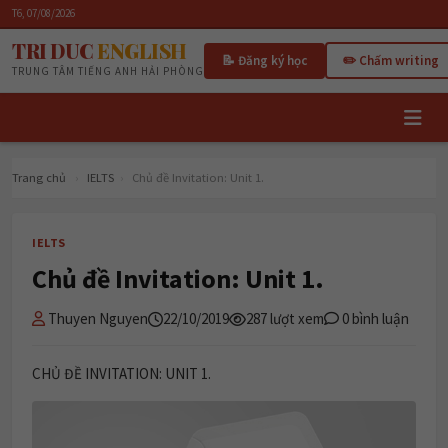
T6, 07/08/2026
TRI DUC
ENGLISH
📝 Đăng ký học
✏️ Chấm writing
TRUNG TÂM TIẾNG ANH HẢI PHÒNG
Trang chủ
›
IELTS
›
Chủ đề Invitation: Unit 1.
IELTS
Chủ đề Invitation: Unit 1.
Thuyen Nguyen
22/10/2019
287 lượt xem
0 bình luận
CHỦ ĐỀ INVITATION: UNIT 1.