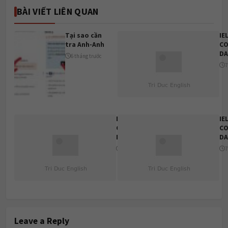
BÀI VIẾT LIÊN QUAN
Tại sao cần
IE
tra Anh-Anh
CO
DA
6 tháng trước
7
IELTS
IE
COLLECTION
CO
DAY 5
DA
7 tháng trước
7
Leave a Reply