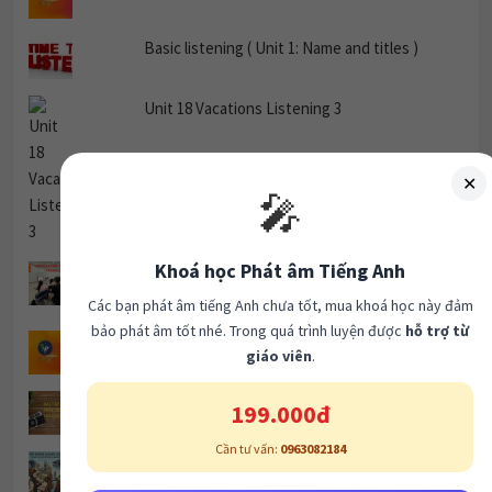
Basic listening ( Unit 1: Name and titles )
Unit 18 Vacations Listening 3
✕
🎤
Khoá học Phát âm Tiếng Anh
GIẢI ĐỀ Cambridge IELTS 19 – Test 4: Reading
Passage 1
Các bạn phát âm tiếng Anh chưa tốt, mua khoá học này đảm
bảo phát âm tốt nhé. Trong quá trình luyện được
hỗ trợ từ
Unit 2 Plans Listening 3
giáo viên
.
TRẮC NGHIỆM THÌ QUÁ KHỨ ĐƠN.
199.000đ
Cần tư vấn:
0963082184
Why Are Women Leaving Science Careers?