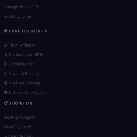
Kinh nghiệm thi IELTS
Học bổng du học
🛠 CÔNG CỤ LUYỆN THI
🤖 Chấm Writing AI
📊 Test band score IELTS
🎯 Lộ trình học tập
📝 Mock test Reading
🎧 Mock test Listening
🗣 FluSpeak Speaking App
📋 THÔNG TIN
Giới thiệu trung tâm
Đội ngũ giáo viên
Học viên tiêu biểu