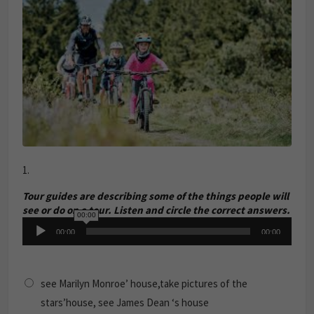
1.
Tour guides are describing some of the things people will
see or do on a tour. Listen and circle the correct answers.
00:00
Audio
00:00
00:00
Player
see Marilyn Monroe’ house,take pictures of the
stars’house, see James Dean ‘s house