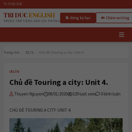
T6, 07/08/2026
TRI DUC
ENGLISH
📝 Đăng ký học
✏️ Chấm writing
TRUNG TÂM TIẾNG ANH HẢI PHÒNG
Trang chủ
›
IELTS
›
Chủ đề Touring a city: Unit 4.
IELTS
Chủ đề Touring a city: Unit 4.
Thuyen Nguyen
08/01/2020
329 lượt xem
0 bình luận
CHỦ ĐỀ TOURING A CITY: UNIT 4.