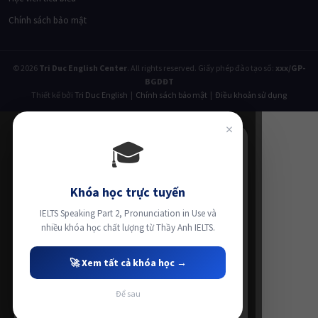
Chính sách bảo mật
© 2026
Tri Duc English Center
. All rights reserved. Giấy phép đào tạo số:
xxx/GP-
BGDĐT
Thiết kế bởi
Tri Duc English
|
Chính sách bảo mật
|
Điều khoản sử dụng
×
🎓
Khóa học trực tuyến
IELTS Speaking Part 2, Pronunciation in Use và
nhiều khóa học chất lượng từ Thầy Anh IELTS.
🚀 Xem tất cả khóa học →
Để sau
Luyện thi IELTS cùng Thầy Anh IELTS