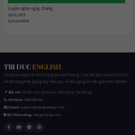
Luyện nghe ngày, tháng
18/01/2019
tuananh605b
TRI DUC
ENGLISH
Trung tâm luyện thi IELTS hàng đầu Hải Phòng. Cam kết đầu ra band 6.0–7.5+
với phương pháp giảng dạy hiệu quả và đội ngũ giáo viên giàu kinh nghiệm.
📍 Địa chỉ:
45 Văn Cao, Ecorivers, Tân Hưng, Hải Phòng
📞 Hotline:
0963082184
📧 Email:
support@ieltsgrading.com
🌐 IELTSGrading:
ieltsgrading.com