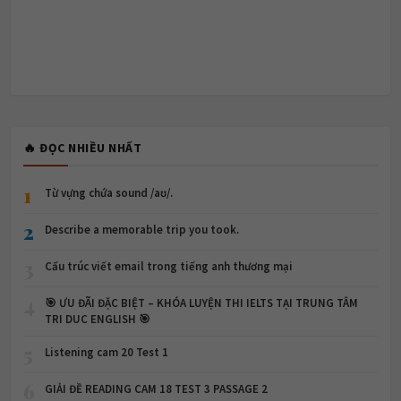
🔥 ĐỌC NHIỀU NHẤT
1
Từ vựng chứa sound /aʊ/.
2
Describe a memorable trip you took.
3
Cấu trúc viết email trong tiếng anh thương mại
4
🎯 ƯU ĐÃI ĐẶC BIỆT – KHÓA LUYỆN THI IELTS TẠI TRUNG TÂM
TRI DUC ENGLISH 🎯
5
Listening cam 20 Test 1
6
GIẢI ĐỀ READING CAM 18 TEST 3 PASSAGE 2