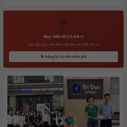
🎯
Mục tiêu IELTS 6.5+?
Đội ngũ giáo viên kinh nghiệm cam kết đầu ra
📝 Đăng ký tư vấn miễn phí