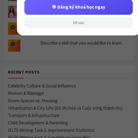
🎯 Đăng ký khoá học ngay
Khóa học
Để sau
Nghe basic topic: Locations(unit 5)
Describe a skill that you would like to learn.
RECENT POSTS
Celebrity Culture & Social Influence
Women & Marriage
Green Spaces vs. Housing
Urbanization & City Life (Đô thị hóa và Cuộc sống thành thị)
Transport & Infrastructure
Child Development & Parenting
IELTS Writing Task 1: Imprisonment Statistics
IELTS Writing Task 1: Canterbury Town Map