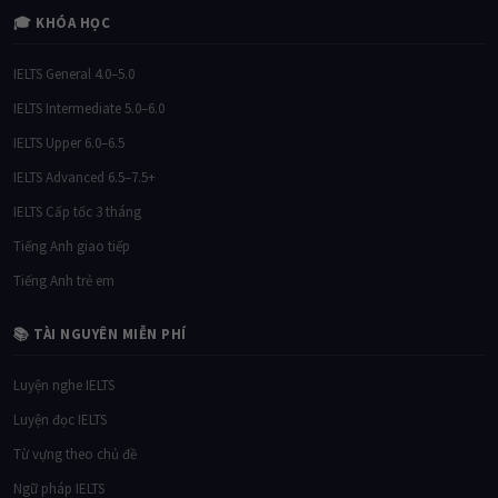
🎓 KHÓA HỌC
IELTS General 4.0–5.0
IELTS Intermediate 5.0–6.0
IELTS Upper 6.0–6.5
IELTS Advanced 6.5–7.5+
IELTS Cấp tốc 3 tháng
Tiếng Anh giao tiếp
Tiếng Anh trẻ em
📚 TÀI NGUYÊN MIỄN PHÍ
Luyện nghe IELTS
Luyện đọc IELTS
Từ vựng theo chủ đề
Ngữ pháp IELTS