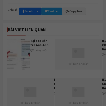
Chia sẻ:
Facebook
Twitter
Copy link
BÀI VIẾT LIÊN QUAN
Tại sao cần
IE
tra Anh-Anh
CO
DA
6 tháng trước
7
IELTS
IE
COLLECTION
CO
DAY 5
DA
7 tháng trước
7