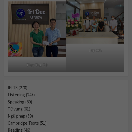
Lop A63
Thuy Tien 7.0
IELTS (270)
Listening (247)
Speaking (80)
Từ vựng (61)
Ngữ pháp (59)
Cambridge Tests (51)
Reading (46)