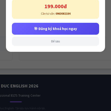
199.000đ
4
Cần tư vấn:
0963082184
The Outcome
🎯 Đăng ký khoá học ngay
Kết quả & Cảm xúc
VD: Sense of accomplishment, heart-warming
Để sau
reaction, one-of-a-kind result…
I DUC ENGLISH
2026
sional IELTS Training Center
Duc English. Tài liệu lưu hành nội bộ.