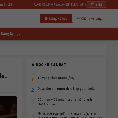
|
|
0963082184
Facebook
IELTSGrading
Tìm kiếm
📝 Đăng ký học
✏️ Chấm writing
Đăng ký học
🔥 ĐỌC NHIỀU NHẤT
de.
1
Từ vựng chứa sound /aʊ/.
2
Describe a memorable trip you took.
3
Cấu trúc viết email trong tiếng anh
thương mại
4
🎯 ƯU ĐÃI ĐẶC BIỆT – KHÓA LUYỆN THI