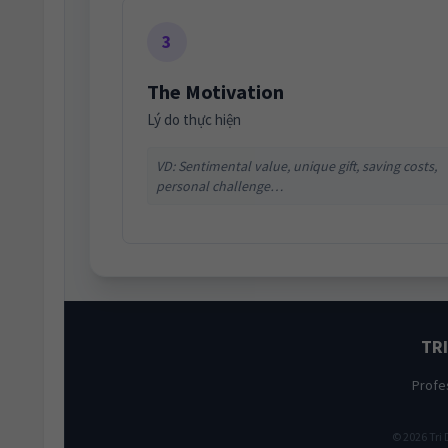
3
The Motivation
Lý do thực hiện
VD: Sentimental value, unique gift, saving costs,
personal challenge…
TR
Profes
© 2026 Tri 