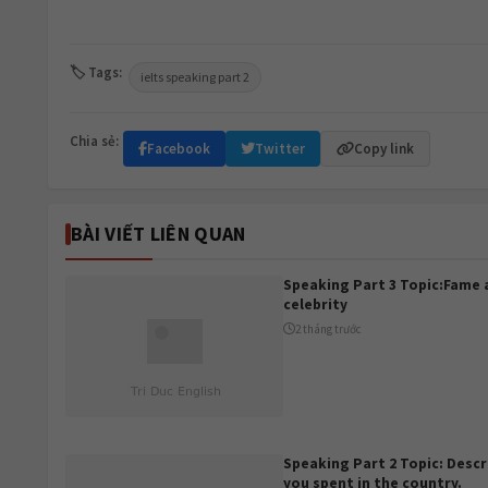
🏷 Tags:
ielts speaking part 2
Chia sẻ:
Facebook
Twitter
Copy link
BÀI VIẾT LIÊN QUAN
Speaking Part 3 Topic:Fame 
celebrity
2 tháng trước
Speaking Part 2 Topic: Descr
you spent in the country.