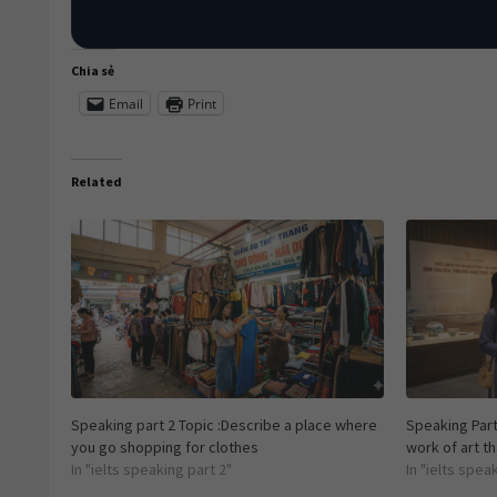
Chia sẻ
Email
Print
Related
Speaking part 2 Topic :Describe a place where
Speaking Part
you go shopping for clothes
work of art t
In "ielts speaking part 2"
In "ielts spea