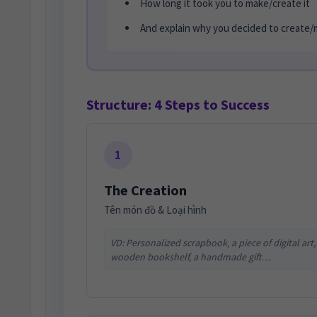
How long it took you to make/create it
And explain why you decided to create/
Structure: 4 Steps to Success
1
The Creation
Tên món đồ & Loại hình
VD: Personalized scrapbook, a piece of digital art,
wooden bookshelf, a handmade gift…