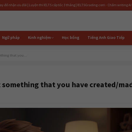
 Luyện thi IELTS cấp tốc 3 tháng | IELTSGrading.com - Chấm writing AI miễn phí
Ngữ pháp
Kinh nghiệm
Học bổng
Tiếng Anh Giao Tiếp
ething that you…
t something that you have created/ma