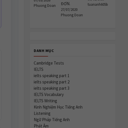
07/03/2026
ĐƠN.
tuananh605b
Phuong Doan
27/07/2020
Phuong Doan
DANH MỤC
Cambridge Tests
IELTS
ielts speaking part 1
ielts speaking part 2
ielts speaking part 3
IELTS Vocabulary
IELTS Writing
Kinh Nghiệm Học Tiếng Anh
Listening
Ngữ Pháp Tiếng Anh
Phát Âm