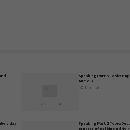
and
Speaking Part 3 Topic: Hap
humour
2 tháng trước
ibe a day
Speaking Part 2 Topic:Desc
process of getting a drivin