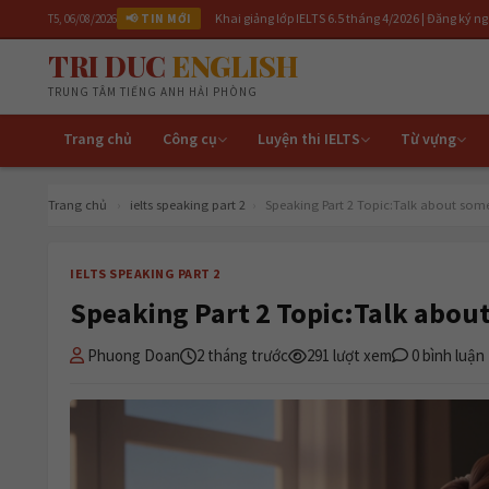
Khai giảng lớp IELTS 6.5 tháng 4/2026 | Đăng ký ngay để nhận ưu đãi |
T5, 06/08/2026
📢 TIN MỚI
TRI DUC
ENGLISH
TRUNG TÂM TIẾNG ANH HẢI PHÒNG
Trang chủ
Công cụ
Luyện thi IELTS
Từ vựng
Trang chủ
›
ielts speaking part 2
›
Speaking Part 2 Topic:Talk about som
IELTS SPEAKING PART 2
Speaking Part 2 Topic:Talk abou
Phuong Doan
2 tháng trước
291 lượt xem
0 bình luận