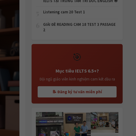
IELTS TẠI TRUNG TÂM TRI DUC ENGLISH 🎯
5
Listening cam 20 Test 1
6
GIẢI ĐỀ READING CAM 18 TEST 3 PASSAGE
2
🎯
Mục tiêu IELTS 6.5+?
Đội ngũ giáo viên kinh nghiệm cam kết đầu ra
📝 Đăng ký tư vấn miễn phí