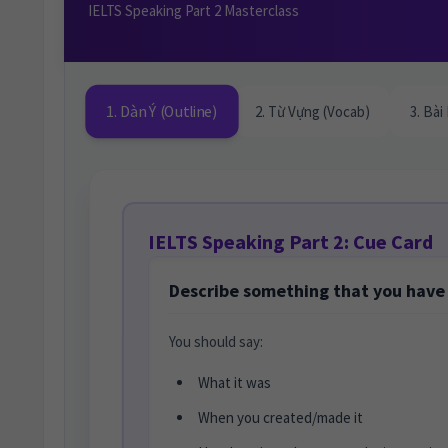
IELTS Speaking Part 2 Masterclass
1. Dàn Ý (Outline)
2. Từ Vựng (Vocab)
3. Bài
IELTS Speaking Part 2: Cue Card
Describe something that you hav
You should say:
What it was
When you created/made it