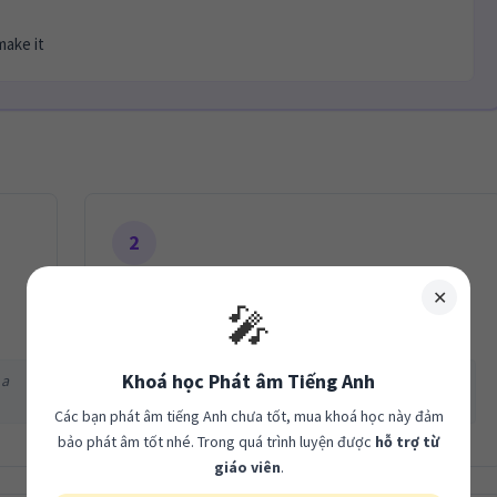
make it
2
Process & Effort
✕
🎤
Quy trình & Thời gian
Khoá học Phát âm Tiếng Anh
 a
VD: Crafted it from scratch, spent weeks of
painstaking effort, trial and error…
Các bạn phát âm tiếng Anh chưa tốt, mua khoá học này đảm
bảo phát âm tốt nhé. Trong quá trình luyện được
hỗ trợ từ
giáo viên
.