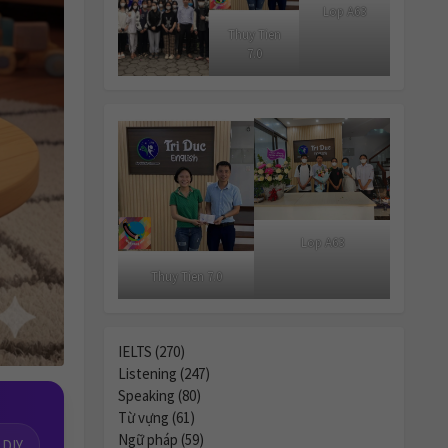
Lop A63
Thuy Tien
7.0
Lop A63
Thuy Tien 7.0
IELTS (270)
Listening (247)
Speaking (80)
Từ vựng (61)
Ngữ pháp (59)
 DIY