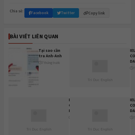
Chia sẻ:
Facebook
Twitter
Copy link
BÀI VIẾT LIÊN QUAN
Tại sao cần
IE
tra Anh-Anh
CO
DA
7 tháng trước
7
IELTS
IE
COLLECTION
CO
DAY 5
DA
7 tháng trước
7