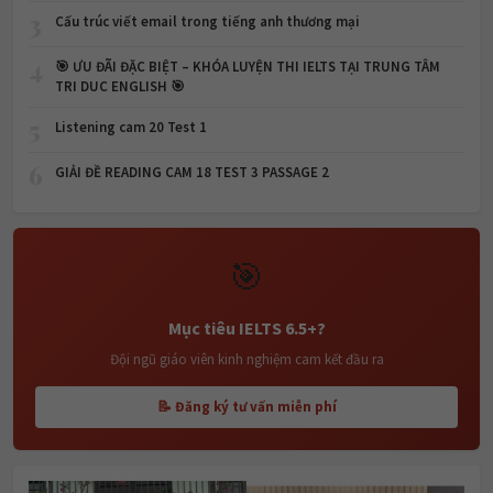
3
Cấu trúc viết email trong tiếng anh thương mại
4
🎯 ƯU ĐÃI ĐẶC BIỆT – KHÓA LUYỆN THI IELTS TẠI TRUNG TÂM
TRI DUC ENGLISH 🎯
5
Listening cam 20 Test 1
6
GIẢI ĐỀ READING CAM 18 TEST 3 PASSAGE 2
🎯
Mục tiêu IELTS 6.5+?
Đội ngũ giáo viên kinh nghiệm cam kết đầu ra
📝 Đăng ký tư vấn miễn phí