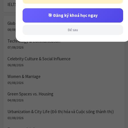
IELTS Writing Task 1: Canterbury Town Map
🎯 Đăng ký khoá học ngay
Global Village & Communication
Để sau
08/08/2026
Technology & Communication
07/08/2026
Celebrity Culture & Social Influence
06/08/2026
Women & Marriage
05/08/2026
Green Spaces vs. Housing
04/08/2026
Urbanization & City Life (Đô thị hóa và Cuộc sống thành thị)
03/08/2026