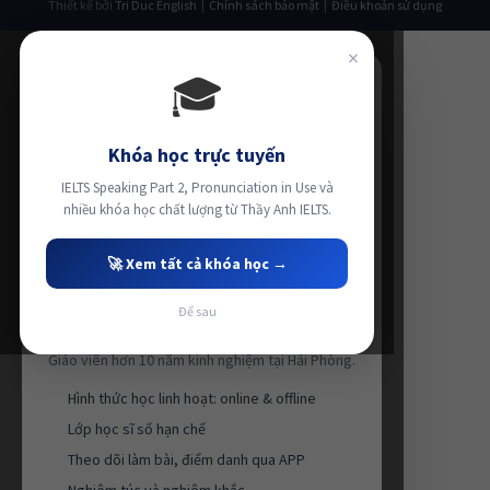
Thiết kế bởi
Tri Duc English
|
Chính sách bảo mật
|
Điều khoản sử dụng
×
🎓
Khóa học trực tuyến
IELTS Speaking Part 2, Pronunciation in Use và
nhiều khóa học chất lượng từ Thầy Anh IELTS.
🚀 Xem tất cả khóa học →
Để sau
Luyện thi IELTS cùng Thầy Anh IELTS
Giáo viên hơn 10 năm kinh nghiệm tại Hải Phòng.
Hình thức học linh hoạt: online & offline
Lớp học sĩ số hạn chế
Theo dõi làm bài, điểm danh qua APP
Nghiêm túc và nghiêm khắc