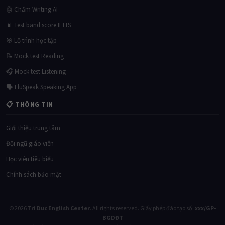
🤖 Chấm Writing AI
📊 Test band score IELTS
🎯 Lộ trình học tập
📝 Mock test Reading
🎧 Mock test Listening
🗣 FluSpeak Speaking App
📋 THÔNG TIN
Giới thiệu trung tâm
Đội ngũ giáo viên
Học viên tiêu biểu
Chính sách bảo mật
© 2026
Tri Duc English Center
. All rights reserved. Giấy phép đào tạo số:
xxx/GP-
BGDĐT