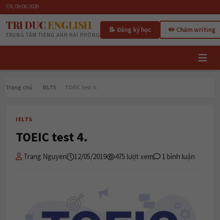
CN, 09/08/2026
TRI DUC
ENGLISH
📝 Đăng ký học
✏️ Chấm writing
TRUNG TÂM TIẾNG ANH HẢI PHÒNG
Trang chủ
›
IELTS
›
TOEIC test 4.
IELTS
TOEIC test 4.
Trang Nguyen
12/05/2019
475 lượt xem
1 bình luận