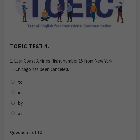
TOEIC TEST 4.
1.
East Coast Airlines flight number 15 from New York
….Chicago has been canceled.
to
in
by
at
Question
1
of 10