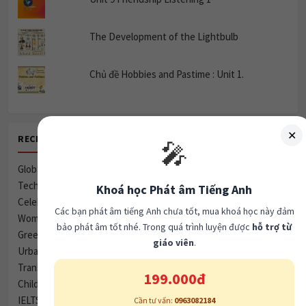
The Development of the Lightbulb
Chủ đề Hobbies and Pastime : Unit 1.
✕
RECENT POSTS
🎤
Global Village & Communication
Technology & Communication
Khoá học Phát âm Tiếng Anh
Celebrity Culture & Social Influence
Các bạn phát âm tiếng Anh chưa tốt, mua khoá học này đảm
Women & Marriage
bảo phát âm tốt nhé. Trong quá trình luyện được
hỗ trợ từ
Green Spaces vs. Housing
giáo viên
.
Urbanization & City Life (Đô thị hóa và Cuộc sống thành thị)
Transport & Infrastructure
199.000đ
Child Development & Parenting
IELTS Writing Task 1: Imprisonment Statistics
Cần tư vấn:
0963082184