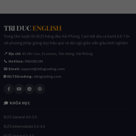
TRI DUC
ENGLISH
Trung tâm luyện thi IELTS hàng đầu Hải Phòng. Cam kết đầu ra band 6.0–7.5+
với phương pháp giảng dạy hiệu quả và đội ngũ giáo viên giàu kinh nghiệm.
📍 Địa chỉ:
45 Văn Cao, Ecorivers, Tân Hưng, Hải Phòng
📞 Hotline:
0963082184
📧 Email:
support@ieltsgrading.com
🌐 IELTSGrading:
ieltsgrading.com
🎓 KHÓA HỌC
IELTS General 4.0–5.0
IELTS Intermediate 5.0–6.0
IELTS Upper 6.0–6.5