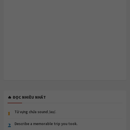
🔥 ĐỌC NHIỀU NHẤT
1
Từ vựng chứa sound /aʊ/.
2
Describe a memorable trip you took.