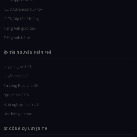
IELTS Advanced 6.5–7.5+
IELTS Cấp tốc 3 tháng
Tiếng Anh giao tiếp
Tiếng Anh trẻ em
📚 TÀI NGUYÊN MIỄN PHÍ
Luyện nghe IELTS
Luyện đọc IELTS
Từ vựng theo chủ đề
Ngữ pháp IELTS
Kinh nghiệm thi IELTS
Học bổng du học
🛠 CÔNG CỤ LUYỆN THI