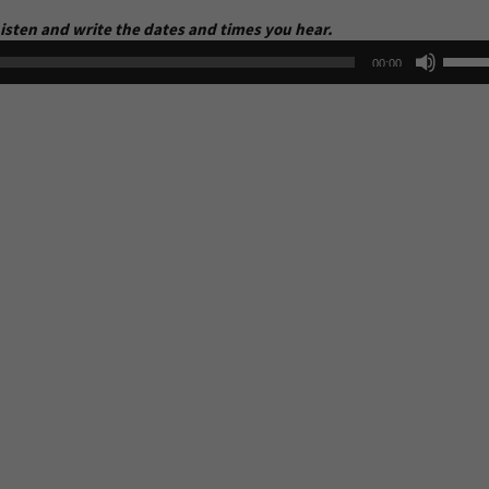
Listen and write the dates and times you hear.
Use
00:00
Up/D
Arrow
keys
to
increa
or
decre
volum