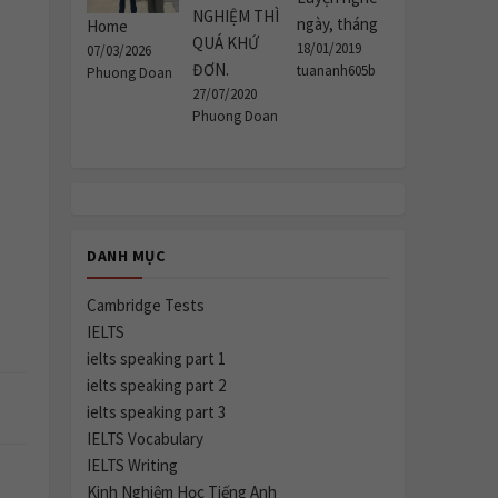
NGHIỆM THÌ
ngày, tháng
Home
QUÁ KHỨ
18/01/2019
07/03/2026
ĐƠN.
tuananh605b
Phuong Doan
27/07/2020
Phuong Doan
DANH MỤC
Cambridge Tests
IELTS
ielts speaking part 1
ielts speaking part 2
ielts speaking part 3
IELTS Vocabulary
IELTS Writing
Kinh Nghiệm Học Tiếng Anh