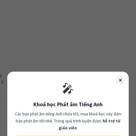
 3
Dates: Unit 4
✕
 3
DATES: UNIT 4
🎤
In "IELTS"
Khoá học Phát âm Tiếng Anh
Các bạn phát âm tiếng Anh chưa tốt, mua khoá học này đảm
bảo phát âm tốt nhé. Trong quá trình luyện được
hỗ trợ từ
giáo viên
.