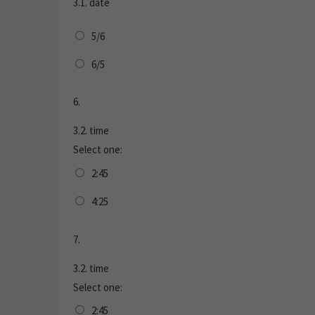
3.1. date
5/6
6/5
6.
3.2. time
Select one:
2:45
4:25
7.
3.2. time
Select one:
2:45