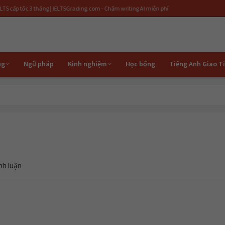
 3 tháng | IELTSGrading.com - Chấm writing AI miễn phí
ng
Ngữ pháp
Kinh nghiệm
Học bổng
Tiếng Anh Giao T
nh luận