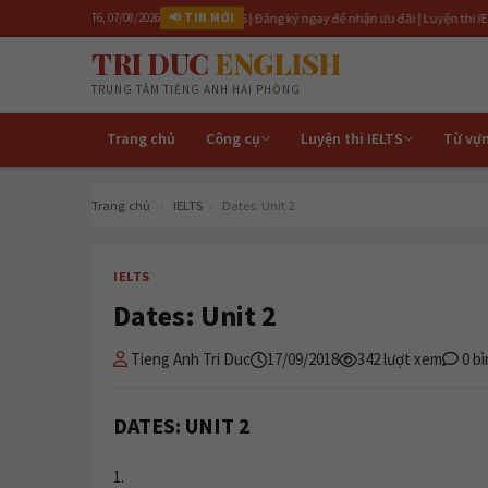
giảng lớp IELTS 6.5 tháng 4/2026 | Đăng ký ngay để nhận ưu đãi | Luyện thi IELTS cấp tốc
T6, 07/08/2026
📢 TIN MỚI
TRI DUC
ENGLISH
TRUNG TÂM TIẾNG ANH HẢI PHÒNG
Trang chủ
Công cụ
Luyện thi IELTS
Từ vự
Trang chủ
›
IELTS
›
Dates: Unit 2
IELTS
Dates: Unit 2
Tieng Anh Tri Duc
17/09/2018
342 lượt xem
0 bì
DATES: UNIT 2
1.