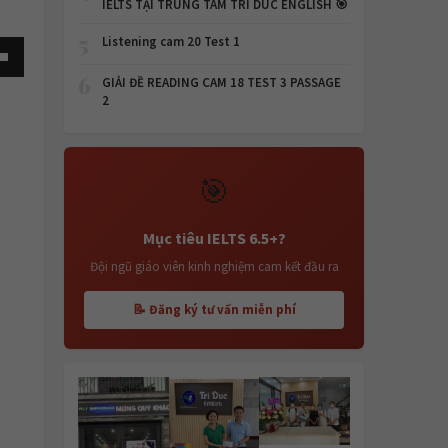
IELTS TẠI TRUNG TÂM TRI DUC ENGLISH 🎯
5
Listening cam 20 Test 1
own
6
GIẢI ĐỀ READING CAM 18 TEST 3 PASSAGE
2
🎯
se
Mục tiêu IELTS 6.5+?
ase
e.
Đội ngũ giáo viên kinh nghiệm cam kết đầu ra
📝 Đăng ký tư vấn miễn phí