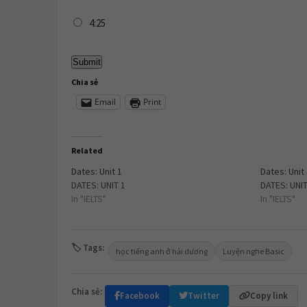
4:25
Chia sẻ
Email
Print
Related
Dates: Unit 1
Dates: Unit
DATES: UNIT 1
DATES: UNIT
In "IELTS"
In "IELTS"
🏷 Tags:
học tiếng anh ở hải dương
Luyện nghe Basic
Chia sẻ:
Facebook
Twitter
Copy link