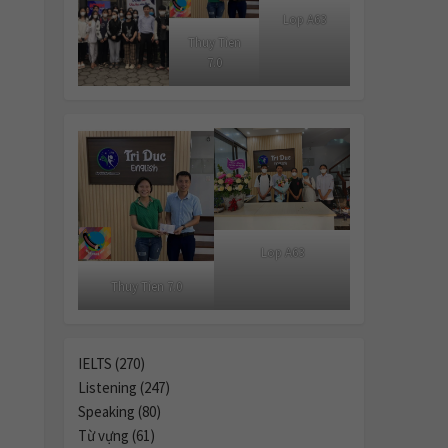
Lop A63
Thuy Tien
7.0
Lop A63
Thuy Tien 7.0
IELTS (270)
Listening (247)
Speaking (80)
Từ vựng (61)