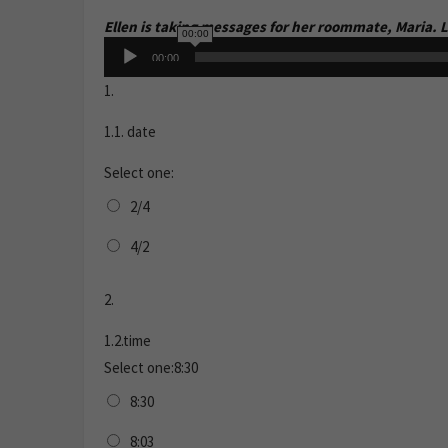
Ellen is taking messages for her roommate, Maria. 
00:00
Audio
00:00
Player
1.
1.1. date
Select one:
2/4
4/2
2.
1.2.time
Select one:8:30
8:30
8:03