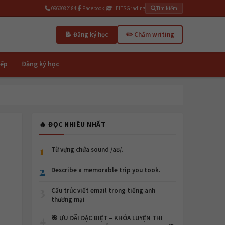
0963082184
|
Facebook
|
IELTSGrading
Tìm kiếm
📝 Đăng ký học
✏️ Chấm writing
iếp
Đăng ký học
🔥 ĐỌC NHIỀU NHẤT
1
Từ vựng chứa sound /aʊ/.
2
Describe a memorable trip you took.
3
Cấu trúc viết email trong tiếng anh
thương mại
4
🎯 ƯU ĐÃI ĐẶC BIỆT – KHÓA LUYỆN THI