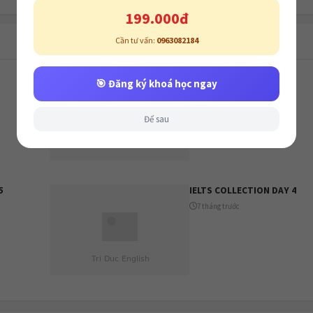
199.000đ
Cần tư vấn:
0963082184
IELTS COLLECTION DAY 6
🎯 Đăng ký khoá học ngay
7 tháng trước
Để sau
5
IELTS COLLECTION DAY 4
7 tháng trước