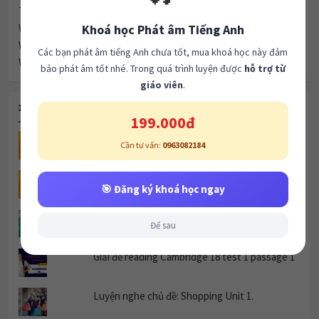
Từ Vựng Tiếng Anh
Khoá học Phát âm Tiếng Anh
Writing
Writing task 1
Các bạn phát âm tiếng Anh chưa tốt, mua khoá học này đảm
Writing task 2
bảo phát âm tốt nhé. Trong quá trình luyện được
hỗ trợ từ
giáo viên
.
XEM NHIỀU
199.000đ
IELTS Writing Task 1: How Bricks are Produced
Cần tư vấn:
0963082184
Home
🎯 Đăng ký khoá học ngay
Luyện nghe topic: clothes (unit 3)
Để sau
Giải đề reading Cambridge 18 test 1 passage 1
Luyện nghe chủ đề: Shopping Unit 1.