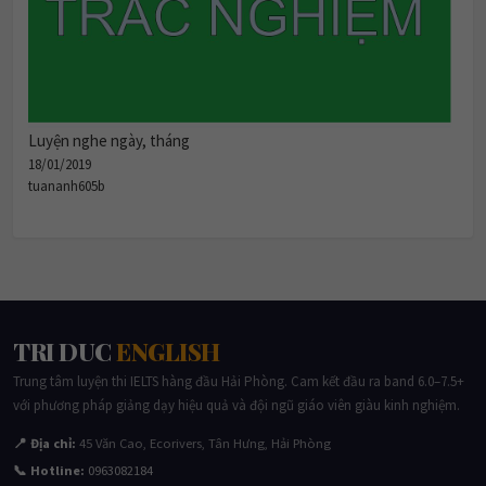
Luyện nghe ngày, tháng
18/01/2019
tuananh605b
TRI DUC
ENGLISH
Trung tâm luyện thi IELTS hàng đầu Hải Phòng. Cam kết đầu ra band 6.0–7.5+
với phương pháp giảng dạy hiệu quả và đội ngũ giáo viên giàu kinh nghiệm.
📍 Địa chỉ:
45 Văn Cao, Ecorivers, Tân Hưng, Hải Phòng
📞 Hotline:
0963082184