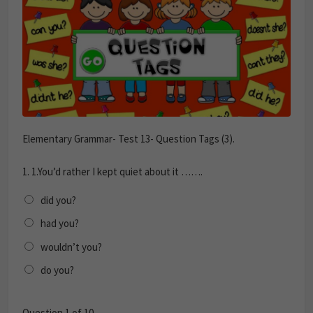
Elementary Grammar- Test 13- Question Tags (3).
1.
1.You’d rather I kept quiet about it …….
did you?
had you?
wouldn’t you?
do you?
Question
1
of 10