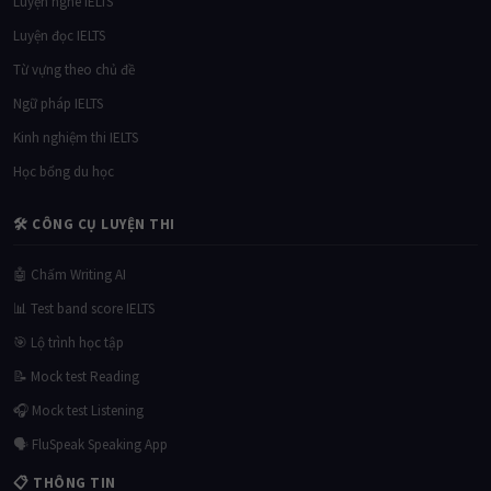
Luyện nghe IELTS
Luyện đọc IELTS
Từ vựng theo chủ đề
Ngữ pháp IELTS
Kinh nghiệm thi IELTS
Học bổng du học
🛠 CÔNG CỤ LUYỆN THI
🤖 Chấm Writing AI
📊 Test band score IELTS
🎯 Lộ trình học tập
📝 Mock test Reading
🎧 Mock test Listening
🗣 FluSpeak Speaking App
📋 THÔNG TIN