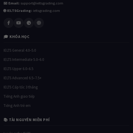
📧 Email:
support@ieltsgrading.com
🌐 IELTSGrading:
ieltsgrading.com
🎓 KHÓA HỌC
IELTS General 4.0–5.0
IELTS Intermediate 5.0–6.0
IELTS Upper 6.0–6.5
IELTS Advanced 6.5–7.5+
IELTS Cấp tốc 3 tháng
Tiếng Anh giao tiếp
Tiếng Anh trẻ em
📚 TÀI NGUYÊN MIỄN PHÍ