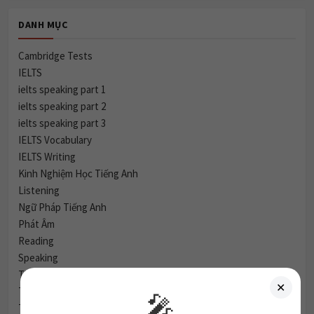
DANH MỤC
Cambridge Tests
IELTS
ielts speaking part 1
ielts speaking part 2
ielts speaking part 3
IELTS Vocabulary
IELTS Writing
Kinh Nghiệm Học Tiếng Anh
Listening
Ngữ Pháp Tiếng Anh
Phát Âm
Reading
Speaking
Tiếng Anh Giao Tiếp
✕
Tin Tức & Sự Kiện
🎤
Từ vựng IELTS