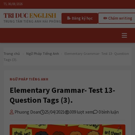
T5, 06/08/2026
TRI DUC
ENGLISH
📝 Đăng ký học
✏️ Chấm writing
TRUNG TÂM TIẾNG ANH HẢI PHÒNG
Trang chủ
›
Ngữ Pháp Tiếng Anh
›
Elementary Grammar- Test 13- Question
Tags (3).
NGỮ PHÁP TIẾNG ANH
Elementary Grammar- Test 13-
Question Tags (3).
Phuong Doan
25/04/2021
309 lượt xem
0 bình luận