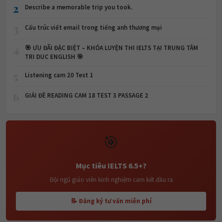
2
Describe a memorable trip you took.
3
Cấu trúc viết email trong tiếng anh thương mại
4
🎯 ƯU ĐÃI ĐẶC BIỆT – KHÓA LUYỆN THI IELTS TẠI TRUNG TÂM
TRI DUC ENGLISH 🎯
5
Listening cam 20 Test 1
6
GIẢI ĐỀ READING CAM 18 TEST 3 PASSAGE 2
🎯
Mục tiêu IELTS 6.5+?
Đội ngũ giáo viên kinh nghiệm cam kết đầu ra
📝 Đăng ký tư vấn miễn phí