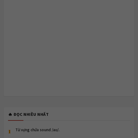
🔥 ĐỌC NHIỀU NHẤT
1
Từ vựng chứa sound /aʊ/.