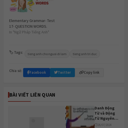
Elementary Grammar- Test
17- QUESTION WORDS.
In "Ngữ Pháp Tiếng Anh"
🏷 Tags:
tieng anh cho nguoi di lam
tieng anh tri duc
Chia sẻ:
Facebook
Twitter
Copy link
BÀI VIẾT LIÊN QUAN
Cách sử
Danh Động
dụng thì
Từ và Động
hiện tại
Từ Nguyên
đơn
Mẫu (Gerunds
29/03/2025
26/07/2024