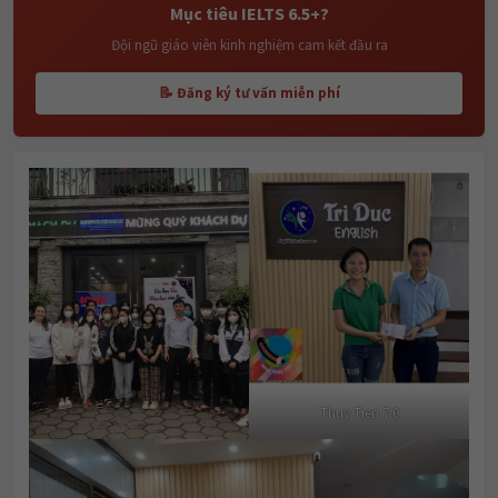
Mục tiêu IELTS 6.5+?
Đội ngũ giáo viên kinh nghiệm cam kết đầu ra
📝 Đăng ký tư vấn miễn phí
Thuy Tien 7.0