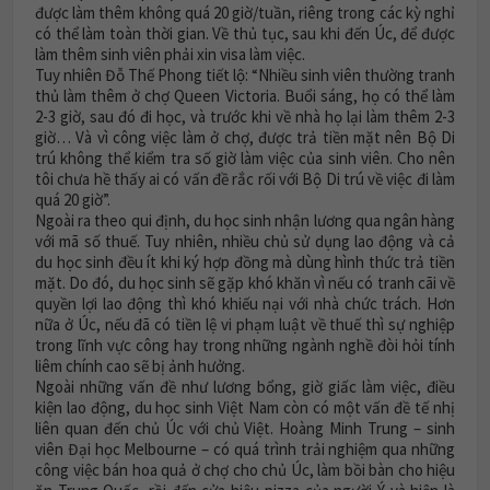
được làm thêm không quá 20 giờ/tuần, riêng trong các kỳ nghỉ
có thể làm toàn thời gian. Về thủ tục, sau khi đến Úc, để được
làm thêm sinh viên phải xin visa làm việc.
Tuy nhiên Đỗ Thế Phong tiết lộ: “Nhiều sinh viên thường tranh
thủ làm thêm ở chợ Queen Victoria. Buổi sáng, họ có thể làm
2-3 giờ, sau đó đi học, và trước khi về nhà họ lại làm thêm 2-3
giờ… Và vì công việc làm ở chợ, được trả tiền mặt nên Bộ Di
trú không thể kiểm tra số giờ làm việc của sinh viên. Cho nên
tôi chưa hề thấy ai có vấn đề rắc rối với Bộ Di trú về việc đi làm
quá 20 giờ”.
Ngoài ra theo qui định, du học sinh nhận lương qua ngân hàng
với mã số thuế. Tuy nhiên, nhiều chủ sử dụng lao động và cả
du học sinh đều ít khi ký hợp đồng mà dùng hình thức trả tiền
mặt. Do đó, du học sinh sẽ gặp khó khăn vì nếu có tranh cãi về
quyền lợi lao động thì khó khiếu nại với nhà chức trách. Hơn
nữa ở Úc, nếu đã có tiền lệ vi phạm luật về thuế thì sự nghiệp
trong lĩnh vực công hay trong những ngành nghề đòi hỏi tính
liêm chính cao sẽ bị ảnh hưởng.
Ngoài những vấn đề như lương bổng, giờ giấc làm việc, điều
kiện lao động, du học sinh Việt Nam còn có một vấn đề tế nhị
liên quan đến chủ Úc với chủ Việt. Hoàng Minh Trung – sinh
viên Đại học Melbourne – có quá trình trải nghiệm qua những
công việc bán hoa quả ở chợ cho chủ Úc, làm bồi bàn cho hiệu