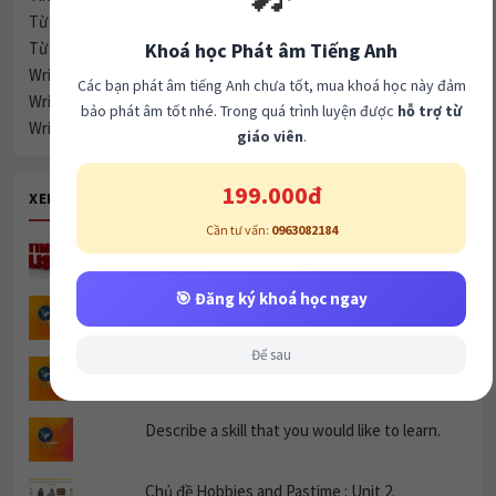
Từ vựng IELTS
Khoá học Phát âm Tiếng Anh
Từ Vựng Tiếng Anh
Writing
Các bạn phát âm tiếng Anh chưa tốt, mua khoá học này đảm
Writing task 1
bảo phát âm tốt nhé. Trong quá trình luyện được
hỗ trợ từ
Writing task 2
giáo viên
.
199.000đ
XEM NHIỀU
Cần tư vấn:
0963082184
Basic listening ( Unit 1: Name and titles )
🎯 Đăng ký khoá học ngay
Home
Để sau
Unit 2 Plans Listening 3
Describe a skill that you would like to learn.
Chủ đề Hobbies and Pastime : Unit 2.