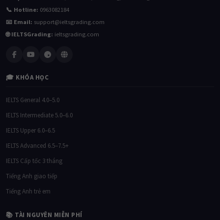
📞 Hotline:
0963082184
📧 Email:
support@ieltsgrading.com
🌐 IELTSGrading:
ieltsgrading.com
🎓 KHÓA HỌC
IELTS General 4.0–5.0
IELTS Intermediate 5.0–6.0
IELTS Upper 6.0–6.5
IELTS Advanced 6.5–7.5+
IELTS Cấp tốc 3 tháng
Tiếng Anh giao tiếp
Tiếng Anh trẻ em
📚 TÀI NGUYÊN MIỄN PHÍ