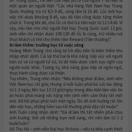
ăn Trung Quốc, rồi đến cửa hiệu pizza của người Ý và hiện là
một quán ăn người Việt: “Các nhà hàng Việt Nam hay Trung
Quốc thường trả từ 8,5-9 đô, cùng lắm là 10 đô. Lúc mới học
việc chỉ được khoảng 8 đô, sau đó tiền công được tăng thêm
chút ít. Trong khi đó, chủ Úc có thể trả tiền mặt từ 12-14 đô. Vì
vậy, nếu làm cho chủ người Việt hay Trung Quốc suốt 12 giờ,
sinh viên chỉ nhận được 100-120 đô Úc là cùng, trừ nhiều nơi
thực khách có thể cho thêm tiền Reward (Tiền thưởng)”.
Đi làm thêm: trường học từ cuộc sống
Hoàng Minh Trung cho rằng lợi ích đầu tiên là kiếm thêm thu
nhập nhất định. Cái lợi thứ hai là khả năng tiếp xúc với người
bản xứ và cả người tứ xứ, từ đó hiểu được cách suy nghĩ của
người nước khác. Tương tự, khả năng giao tiếp về ngôn ngữ,
thực hành cũng được cải thiện.
Tuy nhiên, Trung nhìn nhận: “Nếu không phải đi làm, sinh viên
Việt Nam học rất giỏi; nhưng vì mỗi tuần phải bỏ sức lao động
từ 1-2 ngày, liên tục 12-13 giờ/ngày trong điều kiện làm việc ồn
ào hoặc phải mang vác nặng nên sinh viên cảm thấy rất mệt
mỏi. Để hồi phục phải mất một ngày. Do đó ảnh hưởng rất lớn
đến việc học, những hôm sau tôi thường phải dậy rất muộn”.
Anh Tuấn cũng nhận định: “Đã đi làm thì tất nhiên phải chịu
ảnh hưởng. Đối với những bạn mới sang, chỉ nên làm từ 1-2
buổi/tuần”.
Đỗ Thu Hà – sinh viên Đại học Victoria – nêu ra khía cạnh thiết