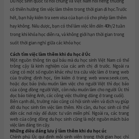
Du học sinh quốc tế nói chung và Việt Nam nói riêng thường
có thiên hướng tìm việc làm thêm trong thời gian đi học.Trước
hết, bạn hãy kiểm tra xem visa của bạn có cho phép làm thêm
hay không. Nếu được, bạn có thể làm việc lên đến 40h/2 tuần
trong khi khóa học diễn ra, và không giới hạn thời gian trong
suốt thời gian nghỉ giữa các khóa học
Cách tìm việc làm thêm khi du học ở Úc
Một nguồn thông tin quí báu mà du học sinh Việt Nam có thể
trông cậy là kinh nghiệm của các anh chị đi trước. Ngoài ra
cũng có một số nguồn khác như tra cứu việc làm ở trang web
của trường định học, tìm kiếm ở trang web www.seek.com,
hoặc đọc báo (nếu muốn làm việc cho người Việt thì đọc báo
của cộng đồng người Việt, còn nếu muốn làm cho người Úc thì
đọc báo tiếng Anh, các công việc thường đăng ở trang cuối).
Bên cạnh đó, trường nào cũng có hội sinh viên và dịch vụ giúp
đỡ du học sinh tìm việc làm thêm. Khi cần, du học sinh có thể
đến các nơi này để được tư vấn miễn phí. Ngoài ra, các trang
web của cộng đồng du học sinh cũng là một nguồn mách bảo
việc làm đáng tin cậy.
Những điều đáng lưu ý làm thêm khi du học úc
Chính phủ Úc qui định mỗi sinh viên trong thời gian học chỉ