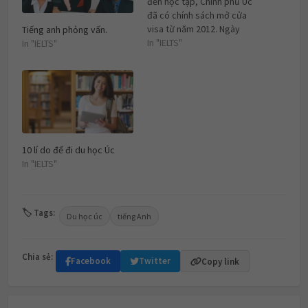
đến học tập, Chính phủ Úc
đã có chính sách mở cửa
visa từ năm 2012. Ngày
Tiếng anh phỏng vấn.
26/03/2012, Bộ Di trú Úc đã
In "IELTS"
In "IELTS"
ban hành một chính sách
mới về điều kiện xét visa có
lợi cho sinh viên…
10 lí do để đi du học Úc
In "IELTS"
🏷 Tags:
Du học úc
tiếng Anh
Chia sẻ:
Facebook
Twitter
Copy link