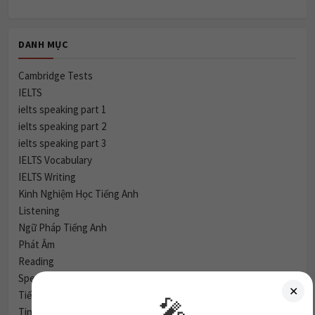
DANH MỤC
Cambridge Tests
IELTS
ielts speaking part 1
ielts speaking part 2
ielts speaking part 3
IELTS Vocabulary
IELTS Writing
Kinh Nghiệm Học Tiếng Anh
Listening
Ngữ Pháp Tiếng Anh
Phát Âm
Reading
Speaking
✕
Tiếng Anh Giao Tiếp
🎤
Tin Tức & Sự Kiện