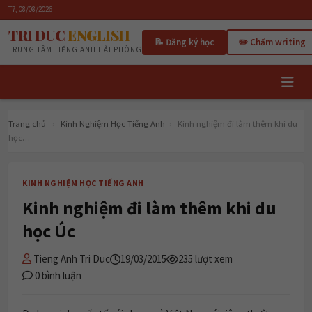
T7, 08/08/2026
TRI DUC
ENGLISH
📝 Đăng ký học
✏️ Chấm writing
TRUNG TÂM TIẾNG ANH HẢI PHÒNG
Trang chủ
›
Kinh Nghiệm Học Tiếng Anh
›
Kinh nghiệm đi làm thêm khi du
học…
KINH NGHIỆM HỌC TIẾNG ANH
Kinh nghiệm đi làm thêm khi du
học Úc
Tieng Anh Tri Duc
19/03/2015
235 lượt xem
0 bình luận