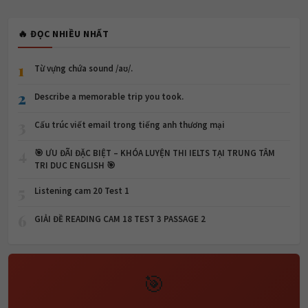
🔥 ĐỌC NHIỀU NHẤT
1
Từ vựng chứa sound /aʊ/.
2
Describe a memorable trip you took.
3
Cấu trúc viết email trong tiếng anh thương mại
4
🎯 ƯU ĐÃI ĐẶC BIỆT – KHÓA LUYỆN THI IELTS TẠI TRUNG TÂM
TRI DUC ENGLISH 🎯
5
Listening cam 20 Test 1
6
GIẢI ĐỀ READING CAM 18 TEST 3 PASSAGE 2
🎯