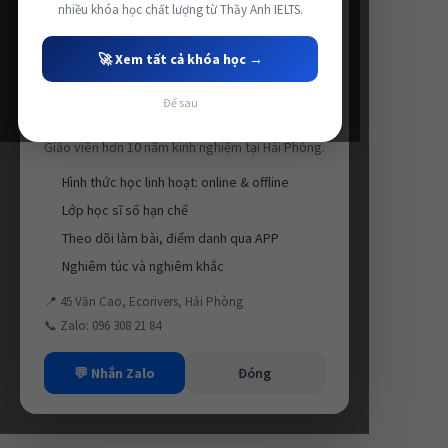
nhiều khóa học chất lượng từ Thầy Anh IELTS.
🚀 Xem tất cả khóa học →
Để sau
Luyện thi IELTS cùng Thầy Anh IELTS
Giáo viên hơn 10 năm kinh nghiệm tại Hải Phòng.
Hình thức học linh hoạt: online & offline
Lớp học sĩ số hạn chế
Theo dõi làm bài, điểm danh qua APP
Nghiêm túc và nghiêm khắc
📍 45 Văn Cao, Ecorivers, Hải Phòng
📞 Zalo: 096 308 21 84
💬 Nhắn Zalo
Đóng