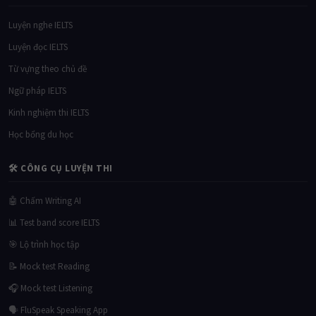
Luyện nghe IELTS
Luyện đọc IELTS
Từ vựng theo chủ đề
Ngữ pháp IELTS
Kinh nghiệm thi IELTS
Học bổng du học
🛠 CÔNG CỤ LUYỆN THI
🤖 Chấm Writing AI
📊 Test band score IELTS
🎯 Lộ trình học tập
📝 Mock test Reading
🎧 Mock test Listening
🗣 FluSpeak Speaking App