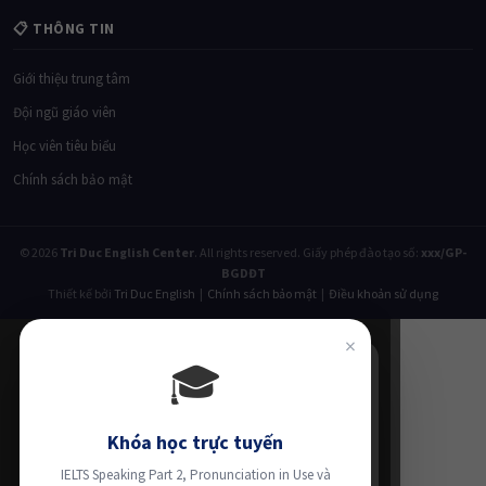
📋 THÔNG TIN
Giới thiệu trung tâm
Đội ngũ giáo viên
Học viên tiêu biểu
Chính sách bảo mật
© 2026
Tri Duc English Center
. All rights reserved. Giấy phép đào tạo số:
xxx/GP-
BGDĐT
Thiết kế bởi
Tri Duc English
|
Chính sách bảo mật
|
Điều khoản sử dụng
×
🎓
Khóa học trực tuyến
IELTS Speaking Part 2, Pronunciation in Use và