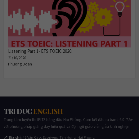
Listening Part 1- ETS TOEIC 2020.
21/10/2020
Phuong Doan
TRI DUC
ENGLISH
Trung tâm luyện thi IELTS hàng đầu Hải Phòng. Cam kết đầu ra band 6.0–7.5+
với phương pháp giảng dạy hiệu quả và đội ngũ giáo viên giàu kinh nghiệm.
📍 Địa chỉ:
45 Văn Cao, Ecorivers, Tân Hưng, Hải Phòng