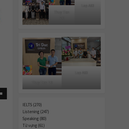
Lop A63
Thuy Tien
7.0
Lop A63
Thuy Tien 7.0
own
IELTS (270)
Listening (247)
Speaking (80)
Từ vựng (61)