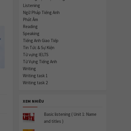
Listening
Ngữ Pháp Tiếng Anh
Phát Âm
Reading
Speaking
Tiếng Anh Giao Tiếp
Tin Tức & Sự Kiện
Từ vựng IELTS
Từ Vựng Tiếng Anh
Writing
Writing task 1
Writing task 2
XEM NHIỀU
Basic listening ( Unit 1: Name
and titles )