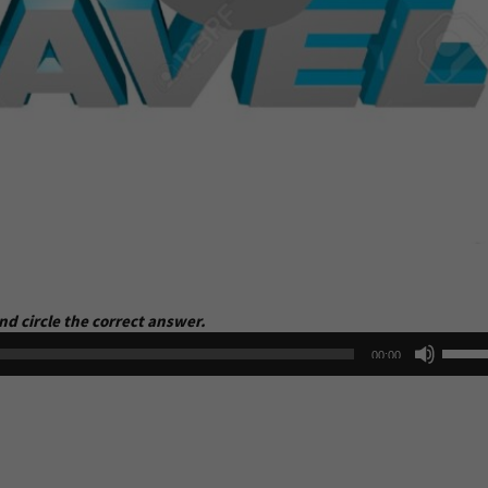
nd circle the correct answer.
Use
00:00
Up/D
Arrow
keys
to