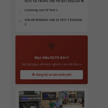
IELTS TẠI TRUNG TÂM TRI DUC ENGLISH 🎯
5
Listening cam 20 Test 1
6
GIẢI ĐỀ READING CAM 18 TEST 3 PASSAGE
2
🎯
Mục tiêu IELTS 6.5+?
Đội ngũ giáo viên kinh nghiệm cam kết đầu ra
📝 Đăng ký tư vấn miễn phí