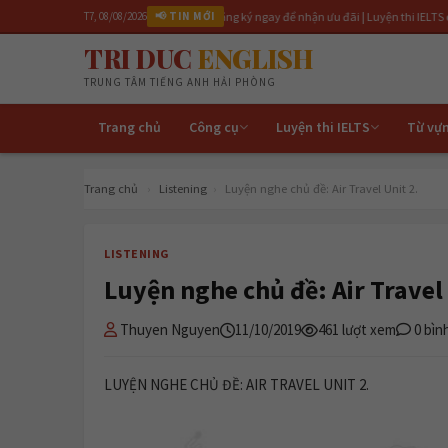
 lớp IELTS 6.5 tháng 4/2026 | Đăng ký ngay để nhận ưu đãi | Luyện thi IELTS cấp tốc 3 th
T7, 08/08/2026
📢 TIN MỚI
TRI DUC
ENGLISH
TRUNG TÂM TIẾNG ANH HẢI PHÒNG
Trang chủ
Công cụ
Luyện thi IELTS
Từ vự
Trang chủ
›
Listening
›
Luyện nghe chủ đề: Air Travel Unit 2.
LISTENING
Luyện nghe chủ đề: Air Travel 
Thuyen Nguyen
11/10/2019
461 lượt xem
0 bìn
LUYỆN NGHE CHỦ ĐỀ: AIR TRAVEL UNIT 2.