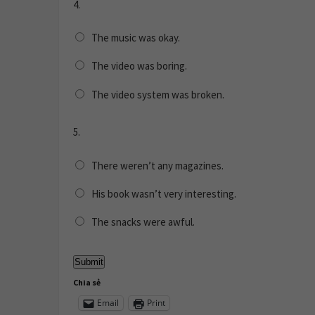
4.
The music was okay.
The video was boring.
The video system was broken.
5.
There weren’t any magazines.
His book wasn’t very interesting.
The snacks were awful.
Chia sẻ
Email
Print