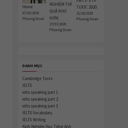
Part 1- ETS
NGHIỆM THÌ
Home
TOEIC 2020.
QUÁ KHỨ
07/03/2026
21/10/2020
ĐƠN.
Phuong Doan
Phuong Doan
27/07/2020
Phuong Doan
DANH MỤC
Cambridge Tests
IELTS
ielts speaking part 1
ielts speaking part 2
ielts speaking part 3
IELTS Vocabulary
IELTS Writing
Kinh Nghiệm Học Tiếng Anh