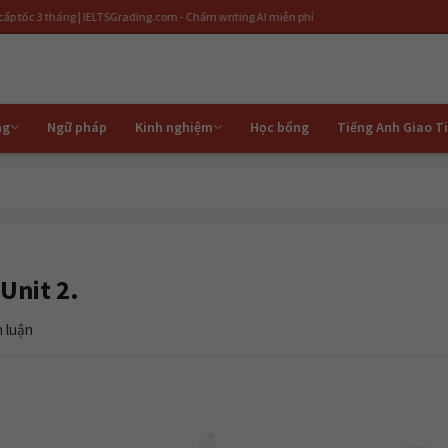
áng | IELTSGrading.com - Chấm writing AI miễn phí
ng
Ngữ pháp
Kinh nghiệm
Học bổng
Tiếng Anh Giao T
Unit 2.
h luận