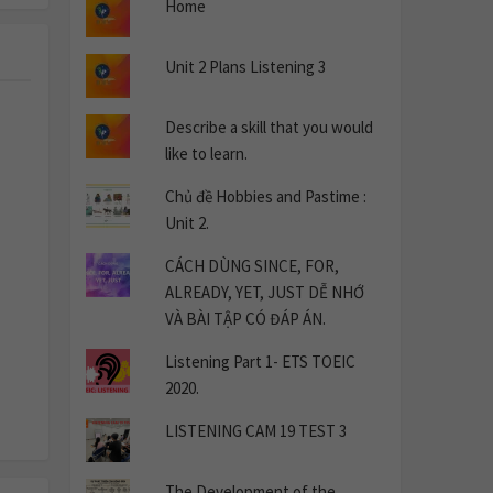
Home
Unit 2 Plans Listening 3
Describe a skill that you would
like to learn.
Chủ đề Hobbies and Pastime :
Unit 2.
CÁCH DÙNG SINCE, FOR,
ALREADY, YET, JUST DỄ NHỚ
VÀ BÀI TẬP CÓ ĐÁP ÁN.
Listening Part 1- ETS TOEIC
2020.
LISTENING CAM 19 TEST 3
The Development of the