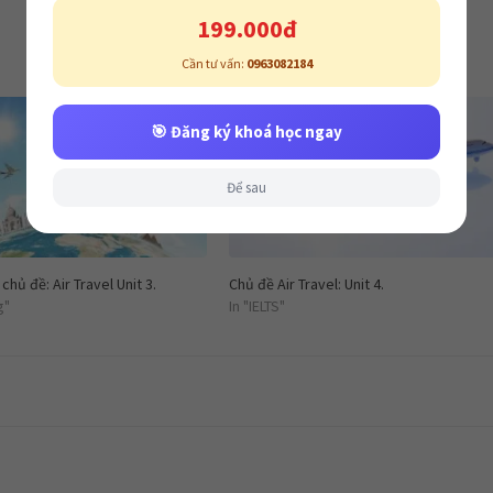
199.000đ
Cần tư vấn:
0963082184
🎯 Đăng ký khoá học ngay
Để sau
hủ đề: Air Travel Unit 3.
Chủ đề Air Travel: Unit 4.
g"
In "IELTS"