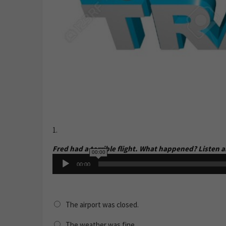
1.
Fred had a terrible flight. What happened? Listen a
00:00
Audio
00:00
Player
The airport was closed.
The weather was fine