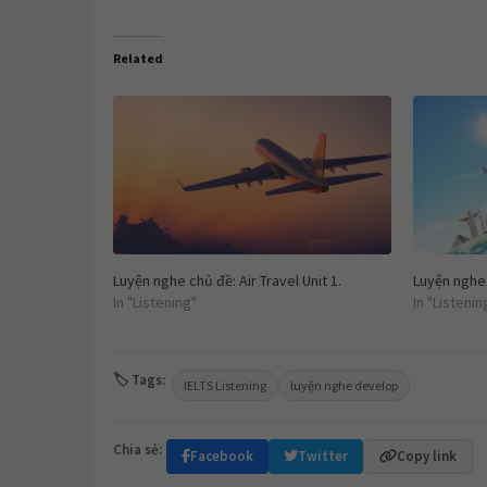
Related
Luyện nghe chủ đề: Air Travel Unit 1.
Luyện nghe c
In "Listening"
In "Listenin
🏷 Tags:
IELTS Listening
luyện nghe develop
Chia sẻ:
Facebook
Twitter
Copy link