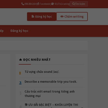
0963082184
|
Facebook
|
IELTSGrading
Tìm kiếm
📝 Đăng ký học
✏️ Chấm writing
iếp
Đăng ký học
🔥 ĐỌC NHIỀU NHẤT
1
Từ vựng chứa sound /aʊ/.
2
Describe a memorable trip you took.
3
Cấu trúc viết email trong tiếng anh
thương mại
4
🎯 ƯU ĐÃI ĐẶC BIỆT – KHÓA LUYỆN THI