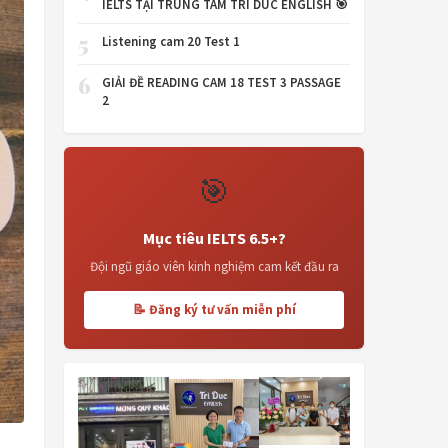
IELTS TẠI TRUNG TÂM TRI DUC ENGLISH 🎯
5
Listening cam 20 Test 1
6
GIẢI ĐỀ READING CAM 18 TEST 3 PASSAGE
2
🎯
Mục tiêu IELTS 6.5+?
Đội ngũ giáo viên kinh nghiệm cam kết đầu ra
📝 Đăng ký tư vấn miễn phí