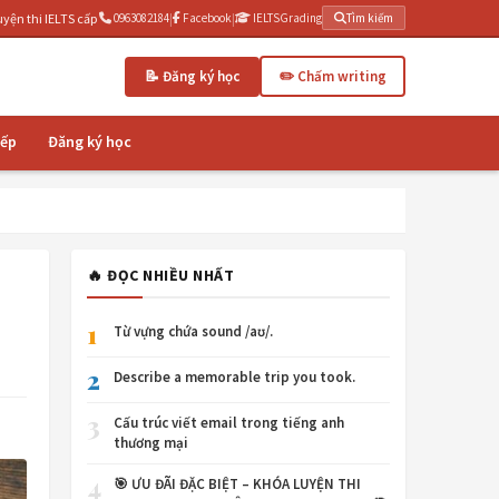
cấp tốc 3 tháng | IELTSGrading.com - Chấm writing AI miễn phí
0963082184
|
Facebook
|
IELTSGrading
Tìm kiếm
📝 Đăng ký học
✏️ Chấm writing
iếp
Đăng ký học
🔥 ĐỌC NHIỀU NHẤT
1
Từ vựng chứa sound /aʊ/.
2
Describe a memorable trip you took.
3
Cấu trúc viết email trong tiếng anh
thương mại
4
🎯 ƯU ĐÃI ĐẶC BIỆT – KHÓA LUYỆN THI