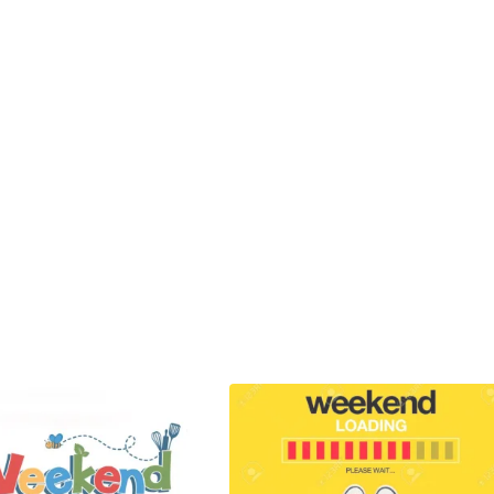
✕
🎤
Khoá học Phát âm Tiếng Anh
Các bạn phát âm tiếng Anh chưa tốt, mua khoá học này đảm
bảo phát âm tốt nhé. Trong quá trình luyện được
hỗ trợ từ
giáo viên
.