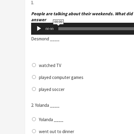
1.
People are talking about their weekends. What did 
answer
00:00
Audio
00:00
Player
Desmond ____
watched TV
played computer games
played soccer
2.
Yolanda ____
Yolanda ____
went out to dinner