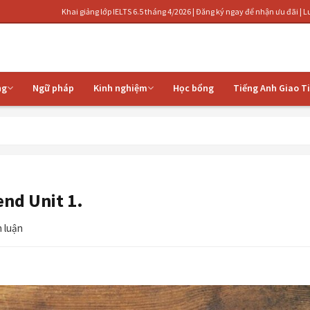
Khai giảng lớp IELTS 6.5 tháng 4/2026 | Đăng ký ngay để nhận ưu đãi | Luyện thi IELTS 
ng
Ngữ pháp
Kinh nghiệm
Học bổng
Tiếng Anh Giao T
nd Unit 1.
h luận