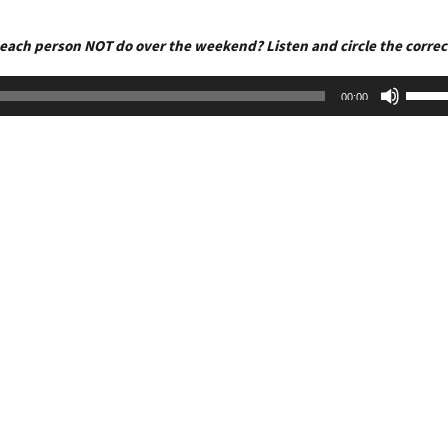
each person NOT do over the weekend? Listen and circle the correc
Use
00:00
Up/D
Arrow
keys
to
increa
or
decre
volum