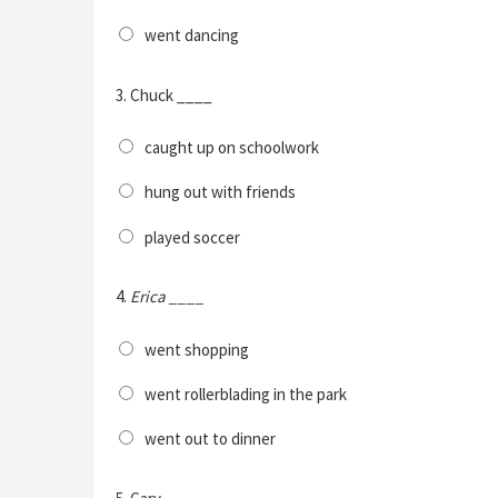
went dancing
3.
Chuck ____
caught up on schoolwork
hung out with friends
played soccer
4.
Erica ____
went shopping
went rollerblading in the park
went out to dinner