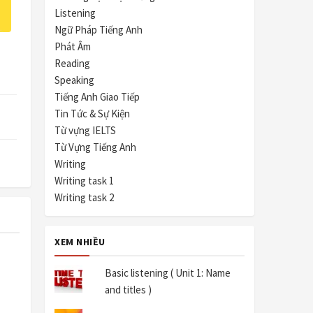
Listening
Ngữ Pháp Tiếng Anh
Phát Âm
Reading
Speaking
Tiếng Anh Giao Tiếp
Tin Tức & Sự Kiện
Từ vựng IELTS
Từ Vựng Tiếng Anh
Writing
Writing task 1
Writing task 2
XEM NHIỀU
Basic listening ( Unit 1: Name
and titles )