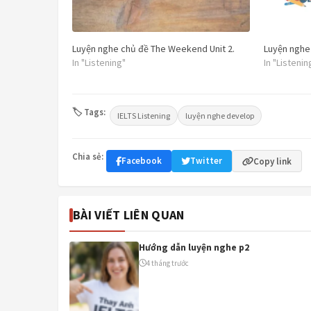
Luyện nghe chủ đề The Weekend Unit 2.
Luyện nghe
In "Listening"
In "Listenin
🏷 Tags:
IELTS Listening
luyện nghe develop
Chia sẻ:
Facebook
Twitter
Copy link
BÀI VIẾT LIÊN QUAN
Hướng dẫn luyện nghe p2
4 tháng trước