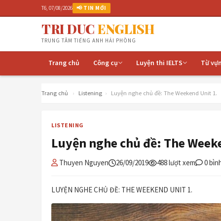
T6, 07/08/2026
📢 TIN MỚI
TRI DUC
ENGLISH
TRUNG TÂM TIẾNG ANH HẢI PHÒNG
Trang chủ
Công cụ
Luyện thi IELTS
Từ vự
Trang chủ
›
Listening
›
Luyện nghe chủ đề: The Weekend Unit 1.
LISTENING
Luyện nghe chủ đề: The Weeke
Thuyen Nguyen
26/09/2019
488 lượt xem
0 bìn
LUYỆN NGHE CHỦ ĐỀ: THE WEEKEND UNIT 1.