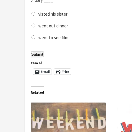
5.
Gary ____
visted his sister
went out dinner
went to see film
Chia sẻ
Email
Print
Related