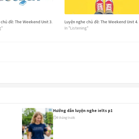
199.000đ
Cần tư vấn:
0963082184
 chủ đề: The Weekend Unit 3.
Luyện nghe chủ đề: The Weekend Unit 4.
g"
In "Listening"
🎯 Đăng ký khoá học ngay
Để sau
Hướng dẫn luyện nghe ielts p1
4 tháng trước