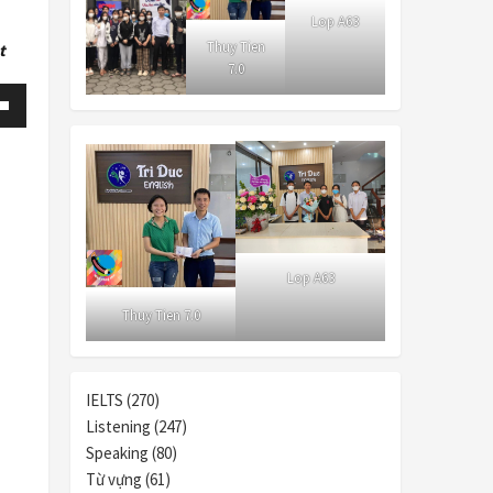
Lop A63
Thuy Tien
t
7.0
own
se
Lop A63
ase
Thuy Tien 7.0
e.
IELTS (270)
Listening (247)
Speaking (80)
Từ vựng (61)