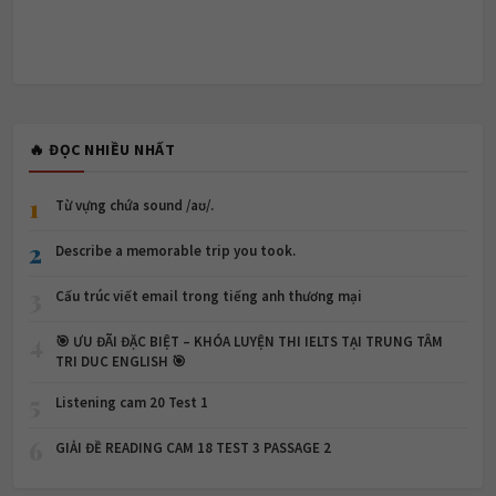
🔥 ĐỌC NHIỀU NHẤT
1
Từ vựng chứa sound /aʊ/.
2
Describe a memorable trip you took.
3
Cấu trúc viết email trong tiếng anh thương mại
4
🎯 ƯU ĐÃI ĐẶC BIỆT – KHÓA LUYỆN THI IELTS TẠI TRUNG TÂM
TRI DUC ENGLISH 🎯
5
Listening cam 20 Test 1
6
GIẢI ĐỀ READING CAM 18 TEST 3 PASSAGE 2