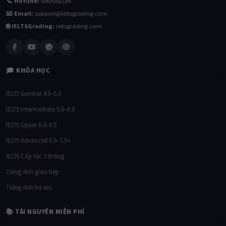
📞 Hotline:
0963082184
📧 Email:
support@ieltsgrading.com
🌐 IELTSGrading:
ieltsgrading.com
🎓 KHÓA HỌC
IELTS General 4.0–5.0
IELTS Intermediate 5.0–6.0
IELTS Upper 6.0–6.5
IELTS Advanced 6.5–7.5+
IELTS Cấp tốc 3 tháng
Tiếng Anh giao tiếp
Tiếng Anh trẻ em
📚 TÀI NGUYÊN MIỄN PHÍ