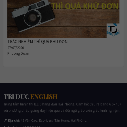
TRẮC NGHIỆM THÌ QUÁ KHỨ ĐƠN.
27/07/2020
Phuong Doan
TRI DUC
ENGLISH
Trung tâm luyện thi IELTS hàng đầu Hải Phòng. Cam kết đầu ra band 6.0–7.5+
với phương pháp giảng dạy hiệu quả và đội ngũ giáo viên giàu kinh nghiệm.
📍 Địa chỉ:
45 Văn Cao, Ecorivers, Tân Hưng, Hải Phòng