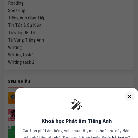
Reading
Speaking
Tiếng Anh Giao Tiếp
Tin Tức & Sự Kiện
Từ vựng IELTS
Từ Vựng Tiếng Anh
Writing
Writing task 1
Writing task 2
XEM NHIỀU
Home
✕
🎤
Listening Part 1- ETS TOEIC 2020.
Khoá học Phát âm Tiếng Anh
Luyện nghe topic: clothes (unit 3)
Các bạn phát âm tiếng Anh chưa tốt, mua khoá học này đảm
bảo phát âm tốt nhé. Trong quá trình luyện được
hỗ trợ từ