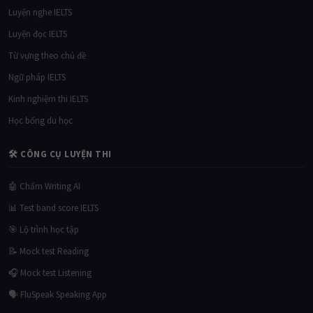
Luyện nghe IELTS
Luyện đọc IELTS
Từ vựng theo chủ đề
Ngữ pháp IELTS
Kinh nghiệm thi IELTS
Học bổng du học
🛠 CÔNG CỤ LUYỆN THI
🤖 Chấm Writing AI
📊 Test band score IELTS
🎯 Lộ trình học tập
📝 Mock test Reading
🎧 Mock test Listening
🗣 FluSpeak Speaking App