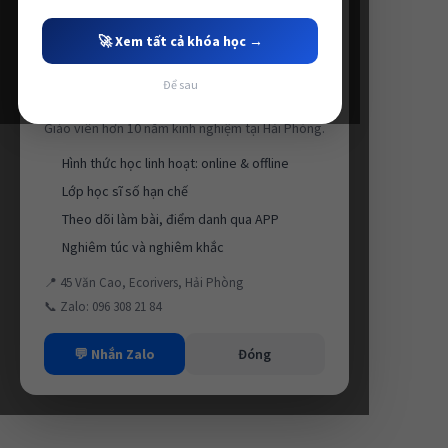
🚀 Xem tất cả khóa học →
Để sau
Luyện thi IELTS cùng Thầy Anh IELTS
Giáo viên hơn 10 năm kinh nghiệm tại Hải Phòng.
Hình thức học linh hoạt: online & offline
Lớp học sĩ số hạn chế
Theo dõi làm bài, điểm danh qua APP
Nghiêm túc và nghiêm khắc
📍 45 Văn Cao, Ecorivers, Hải Phòng
📞 Zalo: 096 308 21 84
💬 Nhắn Zalo
Đóng