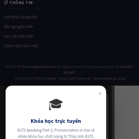
📋 THÔNG TIN
Giới thiệu trung tâm
Đội ngũ giáo viên
Học viên tiêu biểu
Chính sách bảo mật
© 2026
Tri Duc English Center
. All rights reserved. Giấy phép đào tạo số:
xxx/GP-
BGDĐT
Thiết kế bởi
Tri Duc English
|
Chính sách bảo mật
|
Điều khoản sử dụng
×
🎓
Khóa học trực tuyến
IELTS Speaking Part 2, Pronunciation in Use và
nhiều khóa học chất lượng từ Thầy Anh IELTS.