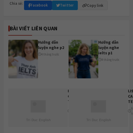
Chia sẻ:
Facebook
Twitter
Copy link
BÀI VIẾT LIÊN QUAN
Hướng dẫn
Hướng dẫn
luyện nghe p2
luyện nghe
ielts p1
4 tháng trước
4 tháng trước
LISTENING
LI
CAM 19
CA
TEST 4
TE
6 tháng
6
trước
t