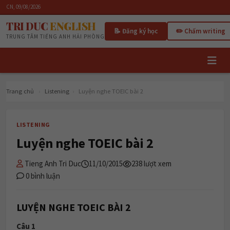
CN, 09/08/2026
TRI DUC
ENGLISH
📝 Đăng ký học
✏️ Chấm writing
TRUNG TÂM TIẾNG ANH HẢI PHÒNG
Trang chủ
›
Listening
›
Luyện nghe TOEIC bài 2
LISTENING
Luyện nghe TOEIC bài 2
Tieng Anh Tri Duc
11/10/2015
238 lượt xem
0 bình luận
LUYỆN NGHE TOEIC BÀI 2
Câu 1