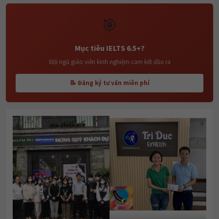
🎯
Mục tiêu IELTS 6.5+?
Đội ngũ giáo viên kinh nghiệm cam kết đầu ra
📝 Đăng ký tư vấn miễn phí