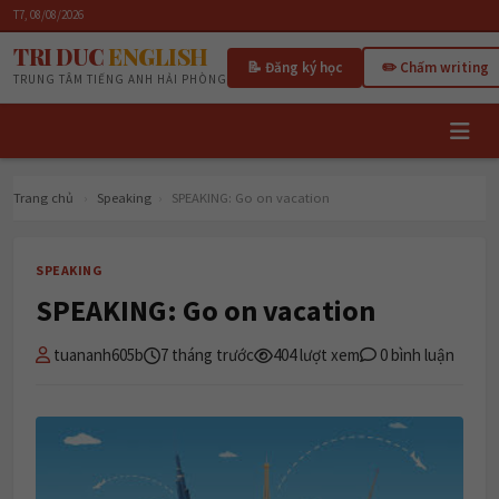
T7, 08/08/2026
TRI DUC
ENGLISH
📝 Đăng ký học
✏️ Chấm writing
TRUNG TÂM TIẾNG ANH HẢI PHÒNG
Trang chủ
›
Speaking
›
SPEAKING: Go on vacation
SPEAKING
SPEAKING: Go on vacation
tuananh605b
7 tháng trước
404 lượt xem
0 bình luận