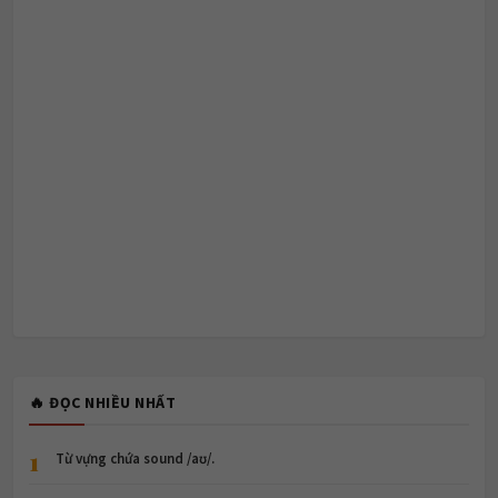
🔥 ĐỌC NHIỀU NHẤT
1
Từ vựng chứa sound /aʊ/.