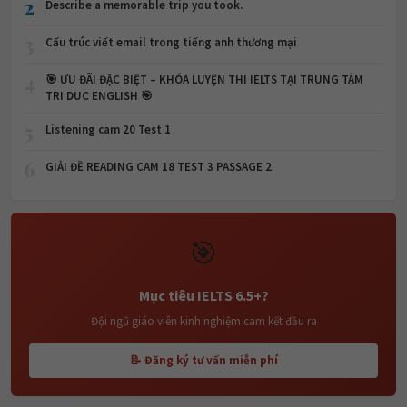
2
Describe a memorable trip you took.
3
Cấu trúc viết email trong tiếng anh thương mại
4
🎯 ƯU ĐÃI ĐẶC BIỆT – KHÓA LUYỆN THI IELTS TẠI TRUNG TÂM
TRI DUC ENGLISH 🎯
5
Listening cam 20 Test 1
6
GIẢI ĐỀ READING CAM 18 TEST 3 PASSAGE 2
🎯
Mục tiêu IELTS 6.5+?
Đội ngũ giáo viên kinh nghiệm cam kết đầu ra
📝 Đăng ký tư vấn miễn phí