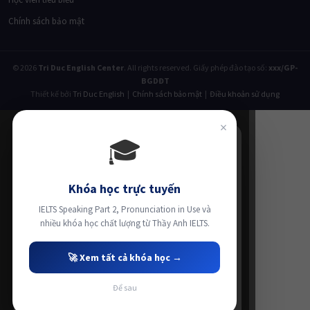
Chính sách bảo mật
© 2026
Tri Duc English Center
. All rights reserved. Giấy phép đào tạo số:
xxx/GP-
BGDĐT
Thiết kế bởi
Tri Duc English
|
Chính sách bảo mật
|
Điều khoản sử dụng
×
🎓
Khóa học trực tuyến
IELTS Speaking Part 2, Pronunciation in Use và
nhiều khóa học chất lượng từ Thầy Anh IELTS.
🚀 Xem tất cả khóa học →
Để sau
Luyện thi IELTS cùng Thầy Anh IELTS