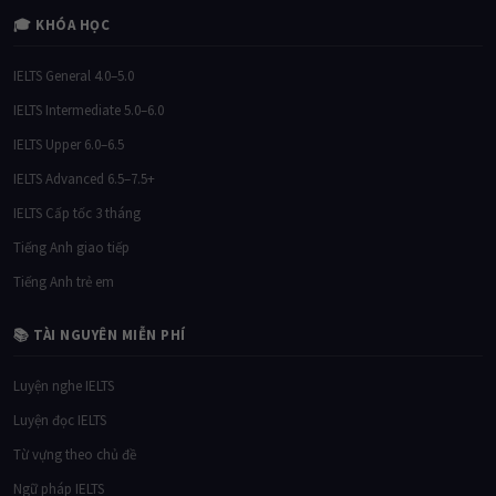
🎓 KHÓA HỌC
IELTS General 4.0–5.0
IELTS Intermediate 5.0–6.0
IELTS Upper 6.0–6.5
IELTS Advanced 6.5–7.5+
IELTS Cấp tốc 3 tháng
Tiếng Anh giao tiếp
Tiếng Anh trẻ em
📚 TÀI NGUYÊN MIỄN PHÍ
Luyện nghe IELTS
Luyện đọc IELTS
Từ vựng theo chủ đề
Ngữ pháp IELTS