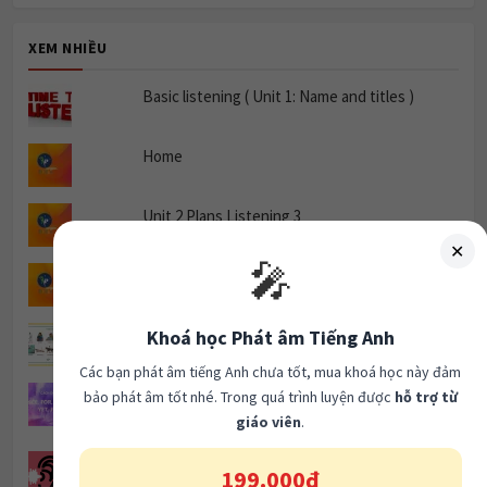
XEM NHIỀU
Basic listening ( Unit 1: Name and titles )
Home
Unit 2 Plans Listening 3
✕
🎤
Describe a skill that you would like to learn.
Khoá học Phát âm Tiếng Anh
Chủ đề Hobbies and Pastime : Unit 2.
Các bạn phát âm tiếng Anh chưa tốt, mua khoá học này đảm
CÁCH DÙNG SINCE, FOR, ALREADY, YET, JUST
bảo phát âm tốt nhé. Trong quá trình luyện được
hỗ trợ từ
DỄ NHỚ VÀ BÀI TẬP CÓ ĐÁP ÁN.
giáo viên
.
Listening Part 1- ETS TOEIC 2020.
199.000đ