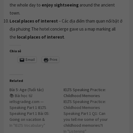
the whole day to
enjoy sightseeing
around the ancient
town.
Local places of interest
– Các địa điểm tham quan nổi bật ở
địa phương The hotel concierge gave us a map marking all
the
local places of interest
.
Chia sẻ
Email
Print
Related
Bài 5: Age (Tuổi tác)
IELTS Speaking Practice:
📚 Bài học từ
Childhood Memories
ieltsgrading.com —
IELTS Speaking Practice:
Speaking Part 1 IELTS
Childhood Memories
Speaking Part 1 Bài 05:
Speaking Part 1 Q1: Can
Going on vacation &
you tell me some of your
Sports 1. Từ vựng cốt lõi
In "IELTS Vocabulary"
childhood memories?I
(Core Vocabulary) Dưới đây
have a plethora of fond
In "Listening"