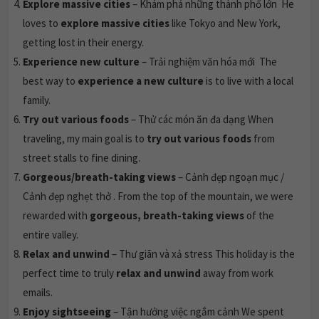
Explore massive cities
– Khám phá những thành phố lớn He
loves to
explore massive cities
like Tokyo and New York,
getting lost in their energy.
Experience new culture
– Trải nghiệm văn hóa mới The
best way to
experience a new culture
is to live with a local
family.
Try out various foods
– Thử các món ăn đa dạng When
traveling, my main goal is to
try out various foods
from
street stalls to fine dining.
Gorgeous/breath-taking views
– Cảnh đẹp ngoạn mục /
Cảnh đẹp nghẹt thở . From the top of the mountain, we were
rewarded with
gorgeous, breath-taking views
of the
entire valley.
Relax and unwind
– Thư giãn và xả stress This holiday is the
perfect time to truly
relax and unwind
away from work
emails.
Enjoy sightseeing
– Tận hưởng việc ngắm cảnh We spent