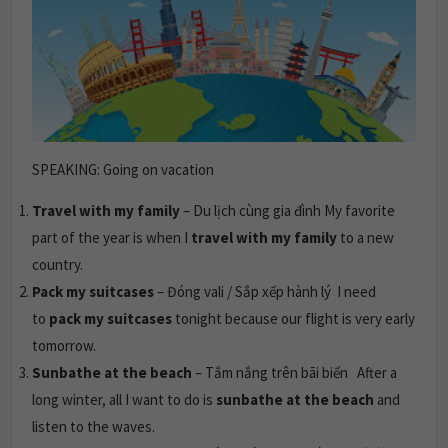
SPEAKING: Going on vacation
Travel with my family
– Du lịch cùng gia đình My favorite
part of the year is when I
travel with my family
to a new
country.
Pack my suitcases
– Đóng vali / Sắp xếp hành lý I need
to
pack my suitcases
tonight because our flight is very early
tomorrow.
Sunbathe at the beach
– Tắm nắng trên bãi biển After a
long winter, all I want to do is
sunbathe at the beach
and
listen to the waves.