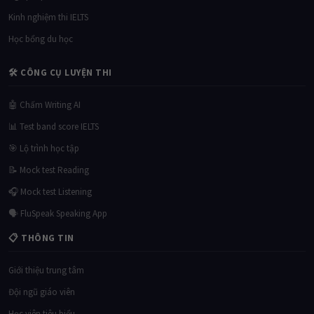
Kinh nghiệm thi IELTS
Học bổng du học
🛠 CÔNG CỤ LUYỆN THI
🤖 Chấm Writing AI
📊 Test band score IELTS
🎯 Lộ trình học tập
📝 Mock test Reading
🎧 Mock test Listening
🗣 FluSpeak Speaking App
📋 THÔNG TIN
Giới thiệu trung tâm
Đội ngũ giáo viên
Học viên tiêu biểu