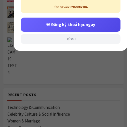
Cần tư vấn:
0963082184
LISTENING CAM 19 TEST 3
🎯 Đăng ký khoá học ngay
The Development of the Lightbulb
Để sau
LISTENING CAM 19 TEST 4
RECENT POSTS
Technology & Communication
Celebrity Culture & Social Influence
Women & Marriage