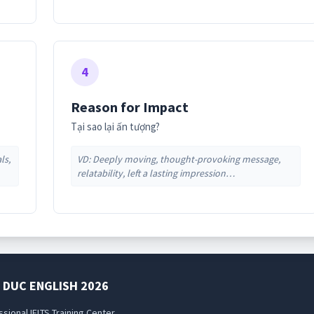
4
Reason for Impact
Tại sao lại ấn tượng?
ls,
VD: Deeply moving, thought-provoking message,
relatability, left a lasting impression…
✕
🎤
Khoá học Phát âm Tiếng Anh
Các bạn phát âm tiếng Anh chưa tốt, mua khoá học này đảm
bảo phát âm tốt nhé. Trong quá trình luyện được
hỗ trợ từ
I DUC ENGLISH
2026
giáo viên
.
sional IELTS Training Center