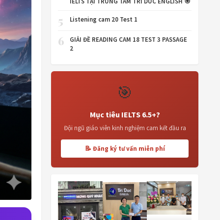
IELTS TẠI TRUNG TÂM TRI DUC ENGLISH 🎯
5
Listening cam 20 Test 1
6
GIẢI ĐỀ READING CAM 18 TEST 3 PASSAGE
2
🎯
Mục tiêu IELTS 6.5+?
Đội ngũ giáo viên kinh nghiệm cam kết đầu ra
📝 Đăng ký tư vấn miễn phí