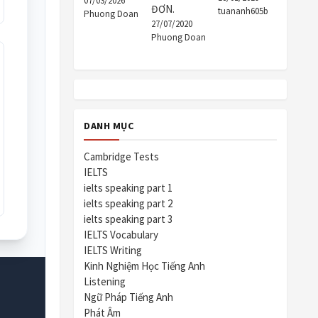
07/03/2026
ĐƠN.
tuananh605b
Phuong Doan
27/07/2020
Phuong Doan
DANH MỤC
Cambridge Tests
IELTS
ielts speaking part 1
ielts speaking part 2
ielts speaking part 3
IELTS Vocabulary
IELTS Writing
Kinh Nghiệm Học Tiếng Anh
Listening
Ngữ Pháp Tiếng Anh
Phát Âm