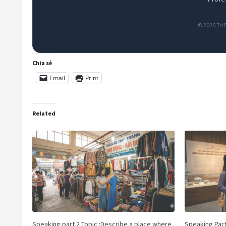
© 2026 Tri 
Chia sẻ
Email
Print
Related
Speaking part 2 Topic :Describe a place where
Speaking Part