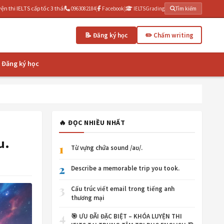
tốc 3 tháng | IELTSGrading.com - Chấm writing AI miễn phí
|
|
0963082184
Facebook
IELTSGrading
Tìm kiếm
📝 Đăng ký học
✏️ Chấm writing
Đăng ký học
🔥 ĐỌC NHIỀU NHẤT
u.
1
Từ vựng chứa sound /aʊ/.
2
Describe a memorable trip you took.
3
Cấu trúc viết email trong tiếng anh
thương mại
4
🎯 ƯU ĐÃI ĐẶC BIỆT – KHÓA LUYỆN THI