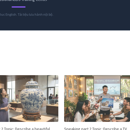
199.000đ
Duc English. Tài liệu lưu hành nội bộ.
Cần tư vấn:
0963082184
🎯 Đăng ký khoá học ngay
Để sau
 2 Topic: Describe a beautiful
Speaking part 2 Topic :Describe a TV