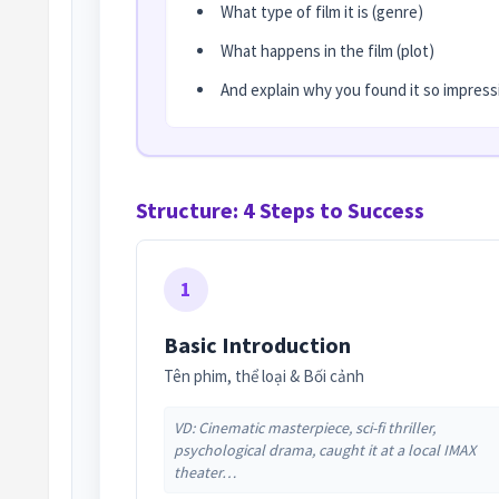
What type of film it is (genre)
What happens in the film (plot)
And explain why you found it so impress
Structure: 4 Steps to Success
1
Basic Introduction
Tên phim, thể loại & Bối cảnh
VD: Cinematic masterpiece, sci-fi thriller,
psychological drama, caught it at a local IMAX
theater…