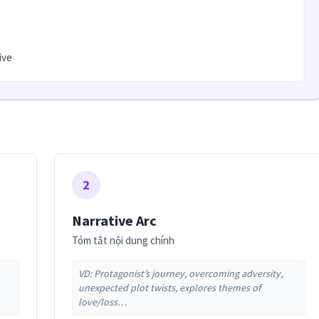
ive
2
Narrative Arc
Tóm tắt nội dung chính
VD: Protagonist’s journey, overcoming adversity,
unexpected plot twists, explores themes of
love/loss…