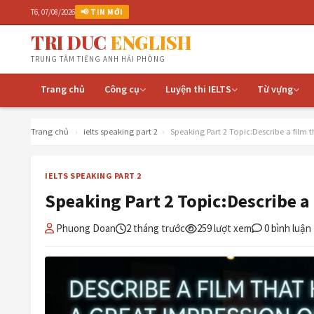
K
T6, 07/08/2026
📢 TIN MỚI
TRI DUC
ENGLISH
TRUNG TÂM TIẾNG ANH HẢI PHÒNG
Trang chủ
Công cụ
Luyện thi IELTS
Từ vựng
Trang chủ
›
ielts speaking part 2
›
Speaking Part 2 Topic:Describe a film
IELTS SPEAKING PART 2
Speaking Part 2 Topic:Describe a
Phuong Doan
2 tháng trước
259 lượt xem
0 bình luận