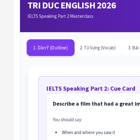
TRI DUC ENGLISH 2026
IELTS Speaking Part 2 Masterclass
1. Dàn Ý (Outline)
2. Từ Vựng (Vocab)
3. Bài
IELTS Speaking Part 2: Cue Card
Describe a film that had a great i
You should say:
When and where you saw it