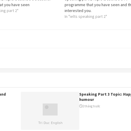
hat you have seen
programme that you have seen and th
king part 2"
interested you.
In "ielts speaking part 2"
and
Speaking Part 3 Topic: Hap
humour
2 tháng trước