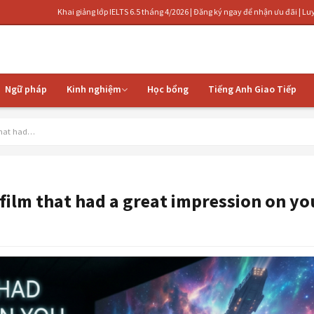
hai giảng lớp IELTS 6.5 tháng 4/2026 | Đăng ký ngay để nhận ưu đãi | Luyện thi IELTS cấp 
Ngữ pháp
Kinh nghiệm
Học bổng
Tiếng Anh Giao Tiếp
 that had…
 film that had a great impression on yo