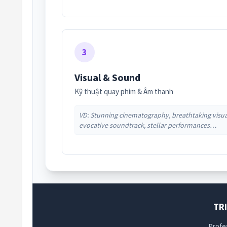
3
Visual & Sound
Kỹ thuật quay phim & Âm thanh
VD: Stunning cinematography, breathtaking visua
evocative soundtrack, stellar performances…
TR
Profes