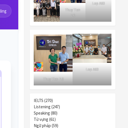
Lop A63
Thuy Tien
ling
7.0
Lop A63
Thuy Tien 7.0
IELTS (270)
Listening (247)
Speaking (80)
Từ vựng (61)
Ngữ pháp (59)