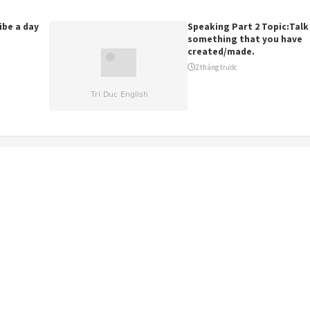
ibe a day
Speaking Part 2 Topic:Tal
something that you have
created/made.
2 tháng trước