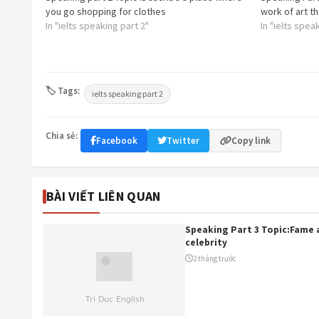
you go shopping for clothes
work of art t
In "ielts speaking part 2"
In "ielts spea
🏷 Tags:
ielts speaking part 2
Chia sẻ:
Facebook
Twitter
Copy link
BÀI VIẾT LIÊN QUAN
Speaking Part 3 Topic:Fame 
celebrity
2 tháng trước