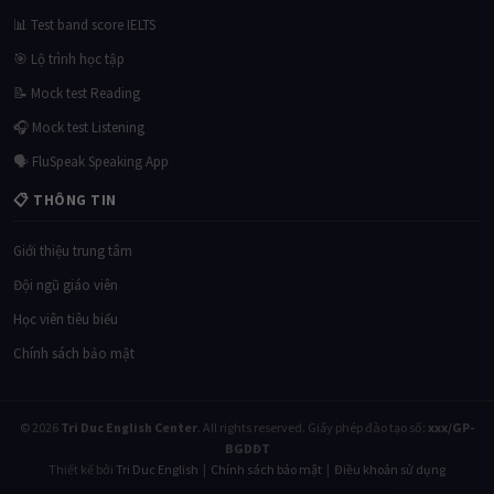
📊 Test band score IELTS
🎯 Lộ trình học tập
📝 Mock test Reading
🎧 Mock test Listening
🗣 FluSpeak Speaking App
📋 THÔNG TIN
Giới thiệu trung tâm
Đội ngũ giáo viên
Học viên tiêu biểu
Chính sách bảo mật
© 2026
Tri Duc English Center
. All rights reserved. Giấy phép đào tạo số:
xxx/GP-
BGDĐT
Thiết kế bởi
Tri Duc English
|
Chính sách bảo mật
|
Điều khoản sử dụng