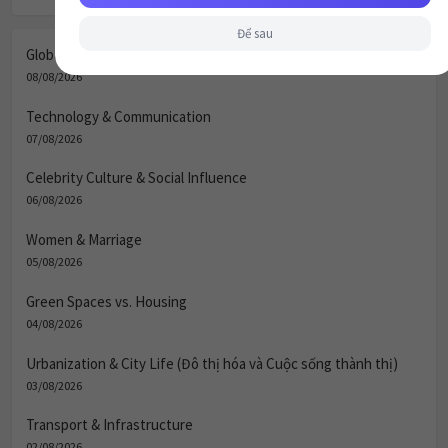
Để sau
Global Village & Communication
08/08/2026
Technology & Communication
07/08/2026
Celebrity Culture & Social Influence
06/08/2026
Women & Marriage
05/08/2026
Green Spaces vs. Housing
04/08/2026
Urbanization & City Life (Đô thị hóa và Cuộc sống thành thị)
03/08/2026
Transport & Infrastructure
02/08/2026