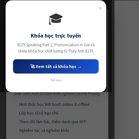
×
🎓
Khóa học trực tuyến
IELTS Speaking Part 2, Pronunciation in Use và
nhiều khóa học chất lượng từ Thầy Anh IELTS.
🚀 Xem tất cả khóa học →
Để sau
Luyện thi IELTS cùng Thầy Anh IELTS
Giáo viên hơn 10 năm kinh nghiệm tại Hải Phòng.
Hình thức học linh hoạt: online & offline
Lớp học sĩ số hạn chế
Theo dõi làm bài, điểm danh qua APP
Nghiêm túc và nghiêm khắc