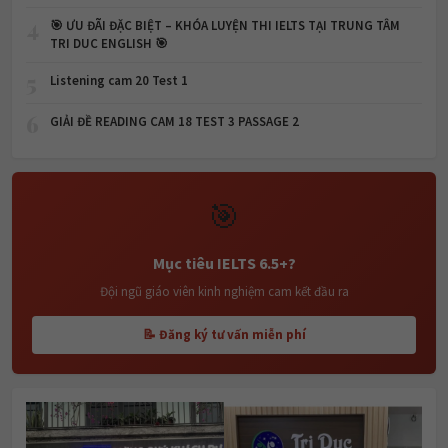
4
🎯 ƯU ĐÃI ĐẶC BIỆT – KHÓA LUYỆN THI IELTS TẠI TRUNG TÂM
TRI DUC ENGLISH 🎯
5
Listening cam 20 Test 1
6
GIẢI ĐỀ READING CAM 18 TEST 3 PASSAGE 2
🎯
Mục tiêu IELTS 6.5+?
Đội ngũ giáo viên kinh nghiệm cam kết đầu ra
📝 Đăng ký tư vấn miễn phí