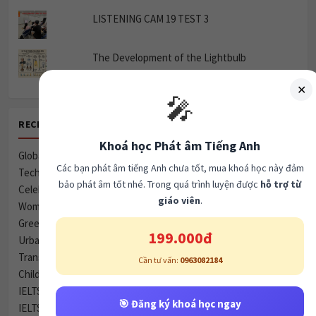
LISTENING CAM 19 TEST 3
The Development of the Lightbulb
✕
🎤
RECENT POSTS
Khoá học Phát âm Tiếng Anh
Global Village & Communication
Các bạn phát âm tiếng Anh chưa tốt, mua khoá học này đảm
Technology & Communication
bảo phát âm tốt nhé. Trong quá trình luyện được
hỗ trợ từ
Celebrity Culture & Social Influence
giáo viên
.
Women & Marriage
Green Spaces vs. Housing
199.000đ
Urbanization & City Life (Đô thị hóa và Cuộc sống thành thị)
Transport & Infrastructure
Cần tư vấn:
0963082184
Child Development & Parenting
IELTS Writing Task 1: Imprisonment Statistics
🎯 Đăng ký khoá học ngay
IELTS Writing Task 1: Canterbury Town Map