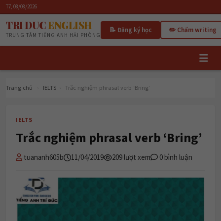
T7, 08/08/2026
TRI DUC
ENGLISH
📝 Đăng ký học
✏️ Chấm writing
TRUNG TÂM TIẾNG ANH HẢI PHÒNG
Trang chủ
›
IELTS
›
Trắc nghiệm phrasal verb ‘Bring’
IELTS
Trắc nghiệm phrasal verb ‘Bring’
tuananh605b
11/04/2019
209 lượt xem
0 bình luận