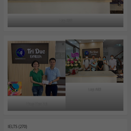
Lop A63
Lop A63
Thuy Tien 7.0
IELTS (270)