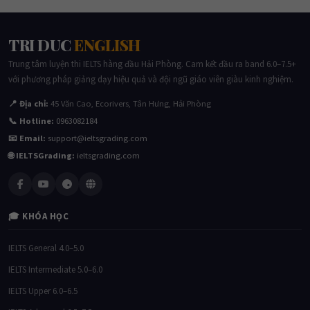
TRI DUC
ENGLISH
Trung tâm luyện thi IELTS hàng đầu Hải Phòng. Cam kết đầu ra band 6.0–7.5+
với phương pháp giảng dạy hiệu quả và đội ngũ giáo viên giàu kinh nghiệm.
📍 Địa chỉ:
45 Văn Cao, Ecorivers, Tân Hưng, Hải Phòng
📞 Hotline:
0963082184
📧 Email:
support@ieltsgrading.com
🌐 IELTSGrading:
ieltsgrading.com
🎓 KHÓA HỌC
IELTS General 4.0–5.0
IELTS Intermediate 5.0–6.0
IELTS Upper 6.0–6.5