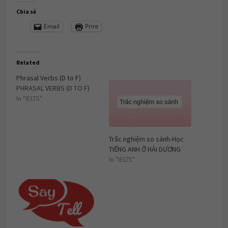
Chia sẻ
Email
Print
Related
Phrasal Verbs (D to F)
PHRASAL VERBS (D TO F)
In "IELTS"
Trắc nghiệm so sánh-Học
TIẾNG ANH Ở HẢI DƯƠNG
In "IELTS"