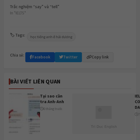
Trắc nghiệm “say” và “tell”
In "IELTS"
🏷 Tags:
học tiếng anh ở hải dương
Chia sẻ:
Facebook
Twitter
Copy link
BÀI VIẾT LIÊN QUAN
Tại sao cần
IE
tra Anh-Anh
CO
DA
6 tháng trước
7