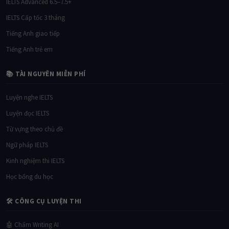
IELTS Advanced 6.5–7.5+
IELTS Cấp tốc 3 tháng
Tiếng Anh giao tiếp
Tiếng Anh trẻ em
📚 TÀI NGUYÊN MIỄN PHÍ
Luyện nghe IELTS
Luyện đọc IELTS
Từ vựng theo chủ đề
Ngữ pháp IELTS
Kinh nghiệm thi IELTS
Học bổng du học
🛠 CÔNG CỤ LUYỆN THI
🤖 Chấm Writing AI