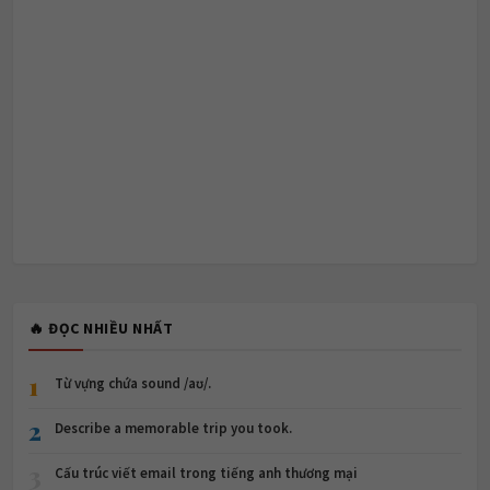
🔥 ĐỌC NHIỀU NHẤT
1
Từ vựng chứa sound /aʊ/.
2
Describe a memorable trip you took.
3
Cấu trúc viết email trong tiếng anh thương mại