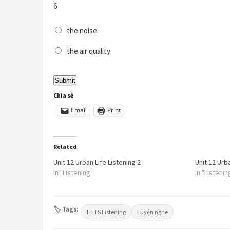
6
the noise
the air quality
Chia sẻ
Email
Print
Related
Unit 12 Urban Life Listening 2
Unit 12 Urba
In "Listening"
In "Listenin
🏷 Tags:
IELTS Listening
Luyện nghe