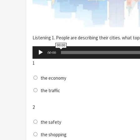
Listening 1. People are describing their cities. what top
00:00
Audio
00:00
Player
1
the economy
the traffic
2
the safety
the shopping