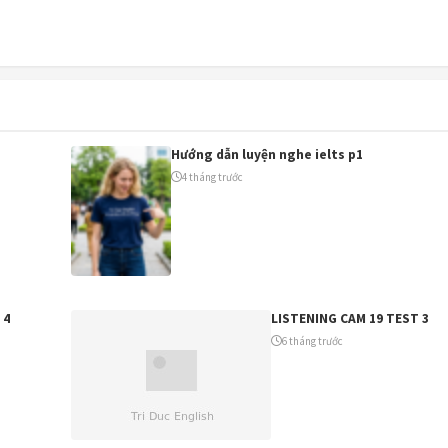
199.000đ
Cần tư vấn:
0963082184
🎯 Đăng ký khoá học ngay
Hướng dẫn luyện nghe ielts p1
Để sau
4 tháng trước
 4
LISTENING CAM 19 TEST 3
6 tháng trước