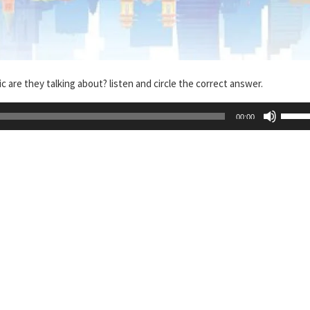
ic are they talking about? listen and circle the correct answer.
Use
00:00
Up/D
Arrow
keys
to
increa
or
decre
volum