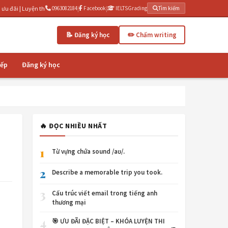
n thi IELTS cấp tốc 3 tháng | IELTSGrading.com - Chấm writing AI miễn phí
0963082184
|
Facebook
|
IELTSGrading
Tìm kiếm
📝 Đăng ký học
✏️ Chấm writing
iếp
Đăng ký học
🔥 ĐỌC NHIỀU NHẤT
1
Từ vựng chứa sound /aʊ/.
2
Describe a memorable trip you took.
3
Cấu trúc viết email trong tiếng anh
thương mại
4
🎯 ƯU ĐÃI ĐẶC BIỆT – KHÓA LUYỆN THI