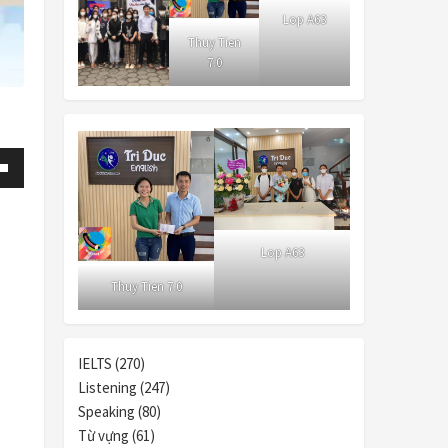
Lop A63
Thuy Tien
7.0
own
Lop A63
Thuy Tien 7.0
se
ase
IELTS (270)
e.
Listening (247)
Speaking (80)
Từ vựng (61)