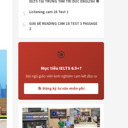
IELTS TẠI TRUNG TÂM TRI DUC ENGLISH 🎯
5
Listening cam 20 Test 1
6
GIẢI ĐỀ READING CAM 18 TEST 3 PASSAGE
2
🎯
Mục tiêu IELTS 6.5+?
Đội ngũ giáo viên kinh nghiệm cam kết đầu ra
📝 Đăng ký tư vấn miễn phí