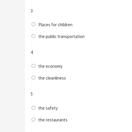
3
Places for children
the public transportation
4
the economy
the cleanliness
5
the safety
the restaurants