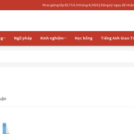
Khai giảng lớp IELTS 6.5 tháng 4/2026 | Đăng ký ngay để nhận ưu đãi | Luyệ
ng
Ngữ pháp
Kinh nghiệm
Học bổng
Tiếng Anh Giao T
luận