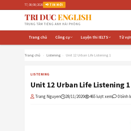
T7, 08/08/2026
📢 TIN MỚI
TRI DUC
ENGLISH
TRUNG TÂM TIẾNG ANH HẢI PHÒNG
Trang chủ
Công cụ
Luyện thi IELTS
Từ vự
Trang chủ
›
Listening
›
Unit 12 Urban Life Listening 1
LISTENING
Unit 12 Urban Life Listening 1
Trang Nguyen
28/11/2020
465 lượt xem
0 bình 