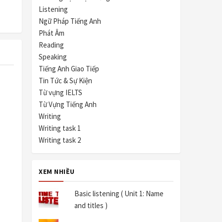
Listening
Ngữ Pháp Tiếng Anh
Phát Âm
Reading
Speaking
Tiếng Anh Giao Tiếp
Tin Tức & Sự Kiện
Từ vựng IELTS
Từ Vựng Tiếng Anh
Writing
Writing task 1
Writing task 2
XEM NHIỀU
Basic listening ( Unit 1: Name
and titles )