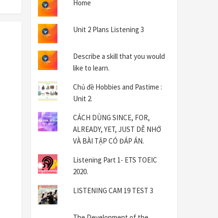
Home
Unit 2 Plans Listening 3
Describe a skill that you would
like to learn.
Chủ đề Hobbies and Pastime :
Unit 2.
CÁCH DÙNG SINCE, FOR,
ALREADY, YET, JUST DỄ NHỚ
VÀ BÀI TẬP CÓ ĐÁP ÁN.
Listening Part 1- ETS TOEIC
2020.
LISTENING CAM 19 TEST 3
The Development of the