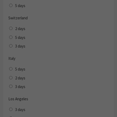
5 days
Switzerland
2 days
5 days
3 days
Italy
5 days
2 days
3 days
Los Angeles
3 days