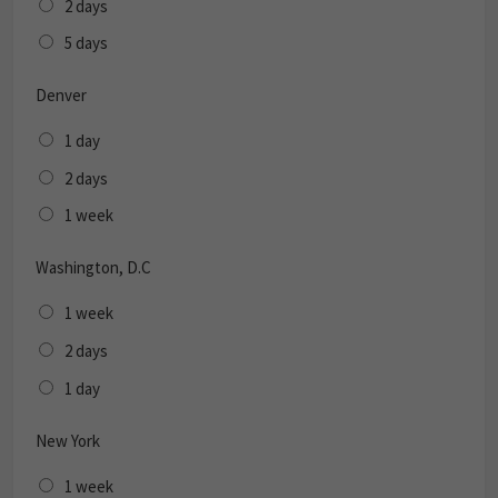
2 days
5 days
Denver
1 day
2 days
1 week
Washington, D.C
1 week
2 days
1 day
New York
1 week