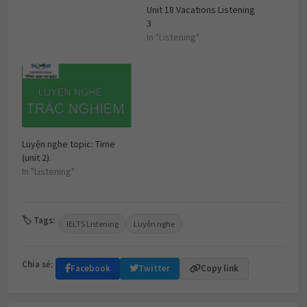
Unit 18 Vacations Listening
3
In "Listening"
Luyện nghe topic: Time
(unit 2).
In "Listening"
🏷 Tags:
IELTS Listening
Luyện nghe
Chia sẻ:
Facebook
Twitter
Copy link