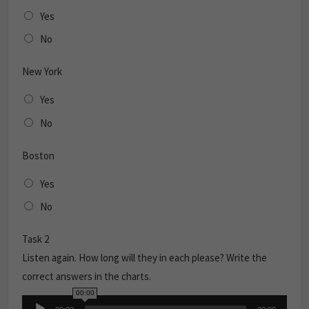
Yes
No
New York
Yes
No
Boston
Yes
No
Task 2
Listen again. How long will they in each please? Write the
correct answers in the charts.
00:00
Audio