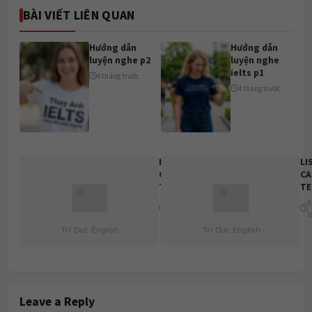
BÀI VIẾT LIÊN QUAN
Hướng dẫn
Hướng dẫn
luyện nghe p2
luyện nghe
ielts p1
4 tháng trước
4 tháng trước
LISTENING
LI
CAM 19
CA
TEST 4
TE
6 tháng
6
trước
t
Leave a Reply