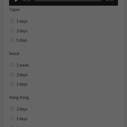
00:00
00:00
Player
Taipei
3 days
2 days
5 days
Seoul
1 week
2 days
3 days
Hong Kong
2 days
3 days