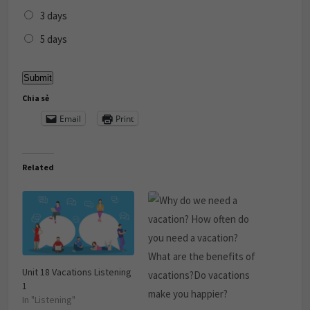
3 days
5 days
Chia sẻ
Email
Print
Related
Unit 18 Vacations Listening
1
In "Listening"