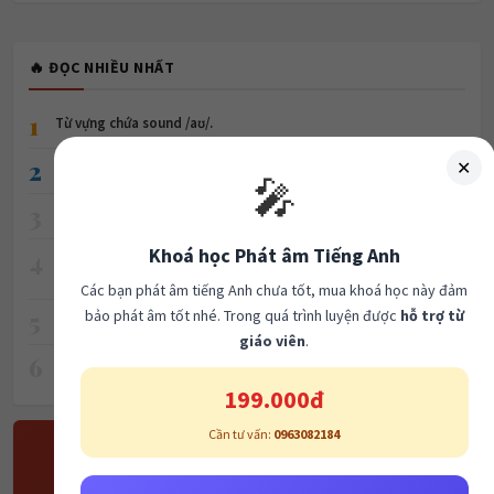
🔥 ĐỌC NHIỀU NHẤT
1
Từ vựng chứa sound /aʊ/.
2
✕
Describe a memorable trip you took.
🎤
3
Cấu trúc viết email trong tiếng anh thương mại
Khoá học Phát âm Tiếng Anh
4
🎯 ƯU ĐÃI ĐẶC BIỆT – KHÓA LUYỆN THI IELTS TẠI TRUNG TÂM
TRI DUC ENGLISH 🎯
Các bạn phát âm tiếng Anh chưa tốt, mua khoá học này đảm
5
bảo phát âm tốt nhé. Trong quá trình luyện được
hỗ trợ từ
Listening cam 20 Test 1
giáo viên
.
6
GIẢI ĐỀ READING CAM 18 TEST 3 PASSAGE 2
199.000đ
Cần tư vấn:
0963082184
🎯