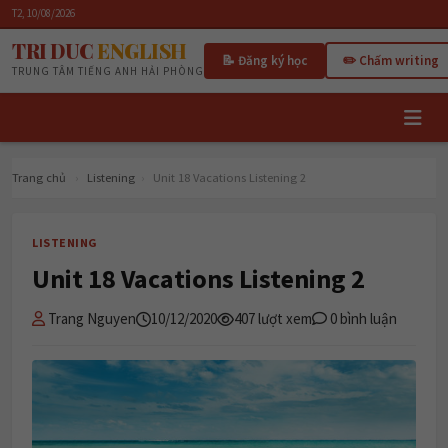
T2, 10/08/2026
TRI DUC
ENGLISH
📝 Đăng ký học
✏️ Chấm writing
TRUNG TÂM TIẾNG ANH HẢI PHÒNG
Trang chủ
›
Listening
›
Unit 18 Vacations Listening 2
LISTENING
Unit 18 Vacations Listening 2
Trang Nguyen
10/12/2020
407 lượt xem
0 bình luận