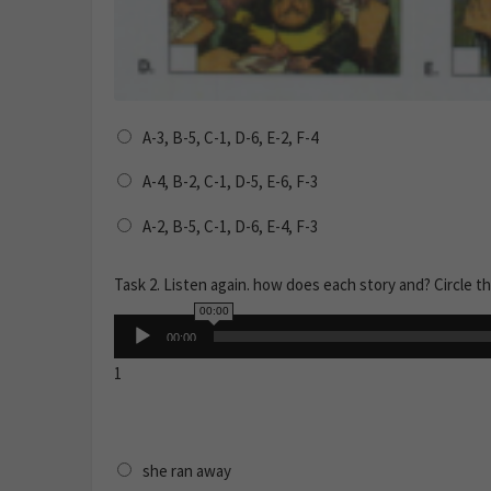
A-3, B-5, C-1, D-6, E-2, F-4
A-4, B-2, C-1, D-5, E-6, F-3
A-2, B-5, C-1, D-6, E-4, F-3
Task 2. Listen again. how does each story and? Circle t
00:00
Audio
00:00
Player
1
she ran away