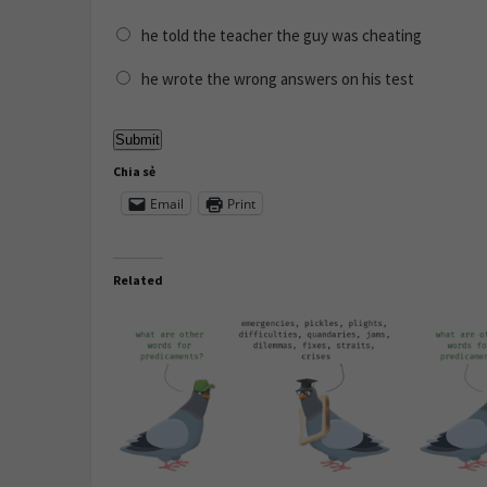
he told the teacher the guy was cheating
he wrote the wrong answers on his test
Chia sẻ
Email
Print
Related