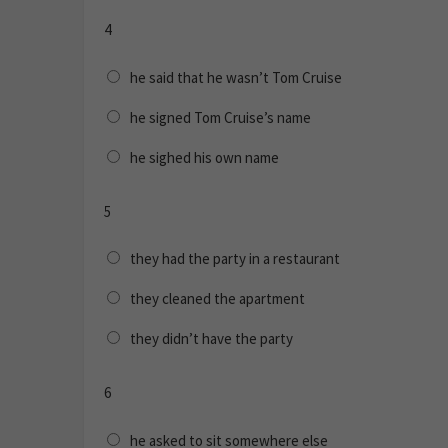
4
he said that he wasn’t Tom Cruise
he signed Tom Cruise’s name
he sighed his own name
5
they had the party in a restaurant
they cleaned the apartment
they didn’t have the party
6
he asked to sit somewhere else