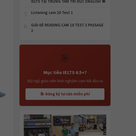
IELTS TẠI TRUNG TÂM TRI DUC ENGLISH 🎯
5
Listening cam 20 Test 1
6
GIẢI ĐỀ READING CAM 18 TEST 3 PASSAGE
2
🎯
Mục tiêu IELTS 6.5+?
Đội ngũ giáo viên kinh nghiệm cam kết đầu ra
📝 Đăng ký tư vấn miễn phí