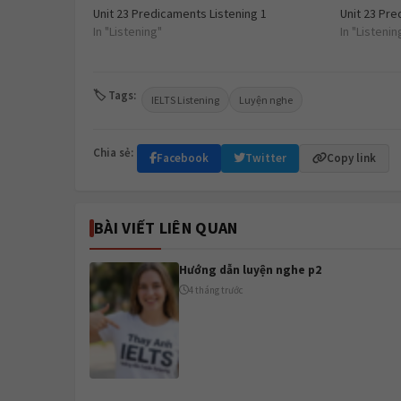
Unit 23 Predicaments Listening 1
Unit 23 Pre
In "Listening"
In "Listenin
🏷 Tags:
IELTS Listening
Luyện nghe
Chia sẻ:
Facebook
Twitter
Copy link
BÀI VIẾT LIÊN QUAN
Hướng dẫn luyện nghe p2
4 tháng trước