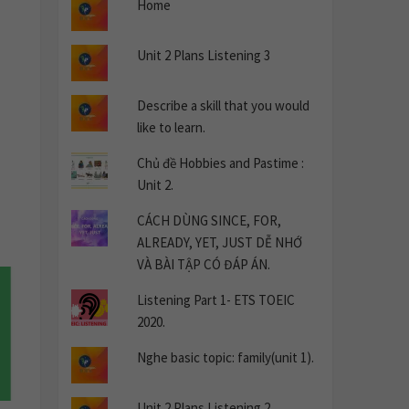
Home
Unit 2 Plans Listening 3
Describe a skill that you would
like to learn.
Chủ đề Hobbies and Pastime :
Unit 2.
CÁCH DÙNG SINCE, FOR,
ALREADY, YET, JUST DỄ NHỚ
VÀ BÀI TẬP CÓ ĐÁP ÁN.
Listening Part 1- ETS TOEIC
2020.
Nghe basic topic: family(unit 1).
Unit 2 Plans Listening 2