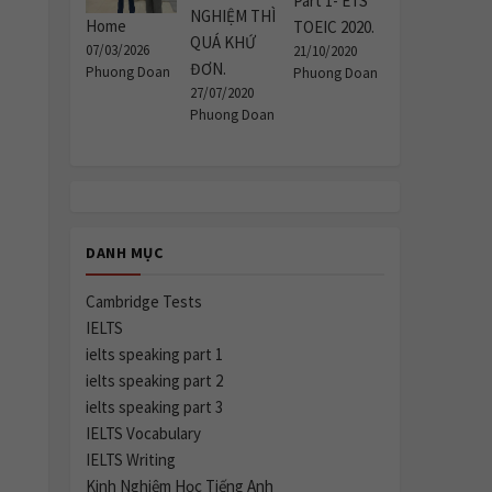
Part 1- ETS
NGHIỆM THÌ
Home
TOEIC 2020.
QUÁ KHỨ
ase
07/03/2026
21/10/2020
ĐƠN.
Phuong Doan
Phuong Doan
e.
27/07/2020
Phuong Doan
DANH MỤC
Cambridge Tests
IELTS
ielts speaking part 1
ielts speaking part 2
ielts speaking part 3
IELTS Vocabulary
IELTS Writing
Kinh Nghiệm Học Tiếng Anh