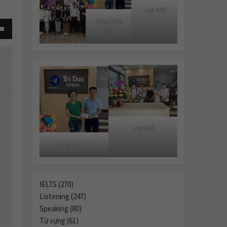
Lop A63
Thuy Tien
7.0
own
se
ase
Lop A63
e.
Thuy Tien 7.0
IELTS (270)
Listening (247)
Speaking (80)
Từ vựng (61)