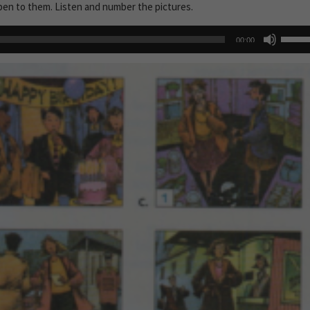
ppen to them. Listen and number the pictures.
Use
00:00
Up/D
Arrow
keys
to
increa
or
decre
volum