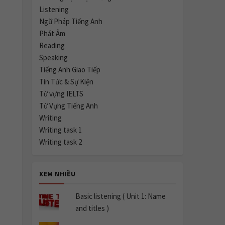
Listening
Ngữ Pháp Tiếng Anh
Phát Âm
Reading
Speaking
Tiếng Anh Giao Tiếp
Tin Tức & Sự Kiện
Từ vựng IELTS
Từ Vựng Tiếng Anh
Writing
Writing task 1
Writing task 2
XEM NHIỀU
Basic listening ( Unit 1: Name
and titles )