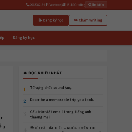
0963082184
|
Facebook
|
IELTSGrading
Tìm kiếm
📝 Đăng ký học
✏️ Chấm writing
iếp
Đăng ký học
🔥 ĐỌC NHIỀU NHẤT
1
Từ vựng chứa sound /aʊ/.
2
Describe a memorable trip you took.
3
Cấu trúc viết email trong tiếng anh
thương mại
4
🎯 ƯU ĐÃI ĐẶC BIỆT – KHÓA LUYỆN THI