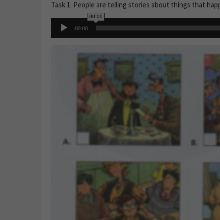
Task 1. People are telling stories about things that ha
00:00
Audio
00:00
Player