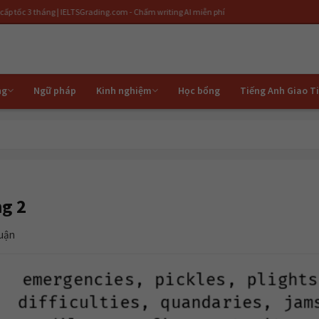
g | IELTSGrading.com - Chấm writing AI miễn phí
ng
Ngữ pháp
Kinh nghiệm
Học bổng
Tiếng Anh Giao T
ng 2
luận