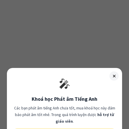
or
decre
volum
✕
🎤
Khoá học Phát âm Tiếng Anh
Các bạn phát âm tiếng Anh chưa tốt, mua khoá học này đảm
bảo phát âm tốt nhé. Trong quá trình luyện được
hỗ trợ từ
giáo viên
.