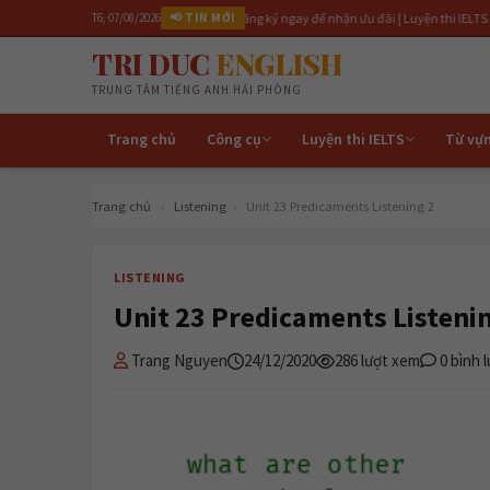
lớp IELTS 6.5 tháng 4/2026 | Đăng ký ngay để nhận ưu đãi | Luyện thi IELTS cấp tốc 3 thán
T6, 07/08/2026
📢 TIN MỚI
TRI DUC
ENGLISH
TRUNG TÂM TIẾNG ANH HẢI PHÒNG
Trang chủ
Công cụ
Luyện thi IELTS
Từ vự
Trang chủ
›
Listening
›
Unit 23 Predicaments Listening 2
LISTENING
Unit 23 Predicaments Listeni
Trang Nguyen
24/12/2020
286 lượt xem
0 bình 