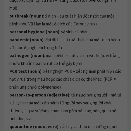
được xác định tại Vũ Hán – Trung Quốc (từ novel có nghĩa là
mới)
outbreak (noun)
: ổ dịch – sự xuất hiện đột ngột của một
bệnh (như Vũ Hán là một ổ dịch của Coronavirus)
personal hygiene (noun)
: vệ sinh cá nhân
pandemic (noun)
: đại dịch – sự xuất hiện của một dịch bệnh
với mức độ nghiêm trọng hơn
pathogen (noun)
: mầm bệnh – một vi sinh vật hoặc vi trùng
như vi khuẩn hoặc vi rút có thể gây bệnh
PCR test (noun)
: xét nghiệm PCR – xét nghiệm phát hiện các
hạt virus trong máu hoặc các chất dịch cơ thể khác. (PCR =
phản ứng chuỗi polymerase)
person-to-person (adjective)
: từ người sang người – mô tả
sự lây lan của một căn bệnh từ người này sang người khác,
thường là qua sự đụng chạm bao gồm bắt tay, hôn, quan hệ
tình dục, v.v.
quarantine (noun, verb)
: cách ly và theo dõi những người