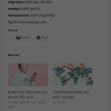
migraine:
bệnh đau nửa đầu
mumps:
bệnh quai bị
rheumatism:
bệnh thấp khớp
Nguồn: baosongngu.com
Chia sẻ
Email
Print
Related
BÍ MẬT HỌC TIẾNG ANH QUA
10 NGÔN NGỮ ĐÁNG HỌC
BÀI HÁT HIỆU QUẢ.
NHẤT THẾ GIỚI.
In "Kinh Nghiệm Học Tiếng
In "IELTS"
Anh"